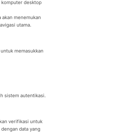
tu komputer desktop
ya akan menemukan
avigasi utama.
a untuk memasukkan
eh sistem autentikasi.
an verifikasi untuk
i dengan data yang