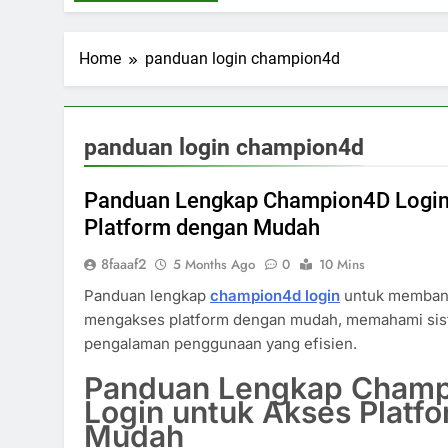
Home
panduan login champion4d
panduan login champion4d
Panduan Lengkap Champion4D Login
Platform dengan Mudah
8faaaf2
5 Months Ago
0
10 Mins
Panduan lengkap
champion4d login
untuk memban
mengakses platform dengan mudah, memahami sis
pengalaman penggunaan yang efisien.
Panduan Lengkap Cham
Login untuk Akses Platf
Mudah