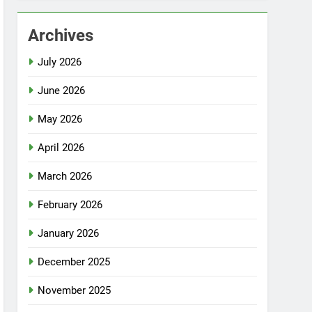
Archives
July 2026
June 2026
May 2026
April 2026
March 2026
February 2026
January 2026
December 2025
November 2025