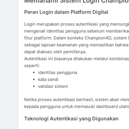
Memahami Sistem Login Champi
Peran Login dalam Platform Digital
Login merupakan proses autentikasi yang memung
mengenali identitas pengguna sebelum memberikan
fitur platform. Dalam konteks Champion4D, sistem 
sebagai lapisan keamanan yang memastikan bahwa 
dapat diakses oleh pemiliknya.
Autentikasi ini biasanya dilakukan melalui kombin
seperti:
identitas pengguna
kata sandi
validasi sistem
Ketika proses autentikasi berhasil, sistem akan m
kepada pengguna untuk memasuki dashboard utama
Teknologi Autentikasi yang Digunakan