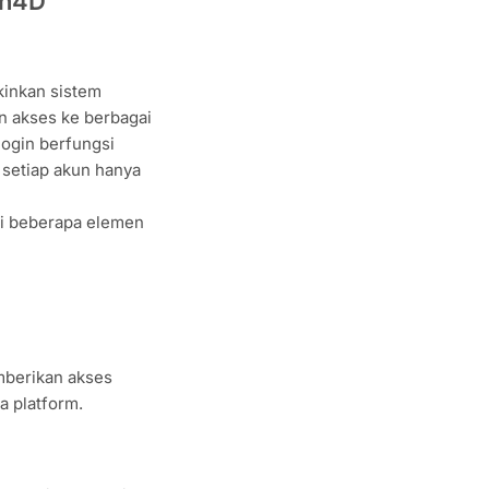
on4D
kinkan sistem
 akses ke berbagai
login berfungsi
setiap akun hanya
asi beberapa elemen
emberikan akses
 platform.