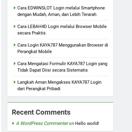
Cara EDWINSLOT Login melalui Smartphone
dengan Mudah, Aman, dan Lebih Terarah
Cara LEBAH4D Login melalui Browser Mobile
secara Praktis
Cara Login KAYA787 Menggunakan Browser di
Perangkat Mobile
Cara Mengatasi Formulir KAYA787 Login yang
Tidak Dapat Diisi secara Sistematis
Langkah Aman Mengakses KAYA787 Login
dari Perangkat Pribadi
Recent Comments
A WordPress Commenter
on
Hello world!