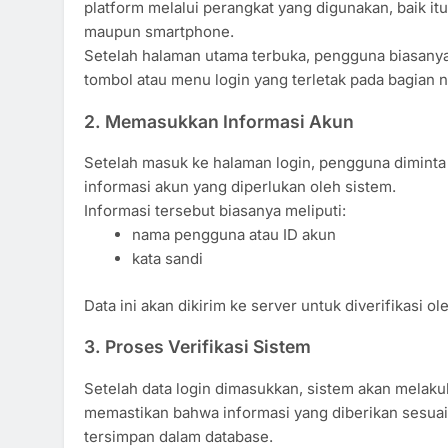
platform melalui perangkat yang digunakan, baik i
maupun smartphone.
Setelah halaman utama terbuka, pengguna biasan
tombol atau menu login yang terletak pada bagian n
2. Memasukkan Informasi Akun
Setelah masuk ke halaman login, pengguna dimint
informasi akun yang diperlukan oleh sistem.
Informasi tersebut biasanya meliputi:
nama pengguna atau ID akun
kata sandi
Data ini akan dikirim ke server untuk diverifikasi ol
3. Proses Verifikasi Sistem
Setelah data login dimasukkan, sistem akan melakuk
memastikan bahwa informasi yang diberikan sesua
tersimpan dalam database.