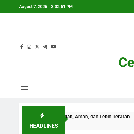
Skip
August 7, 2026
3:32:52 PM
to
content
Ce
phone dengan Mudah, Aman, dan Lebih Terarah
Cara L
2 Weeks 
HEADLINES