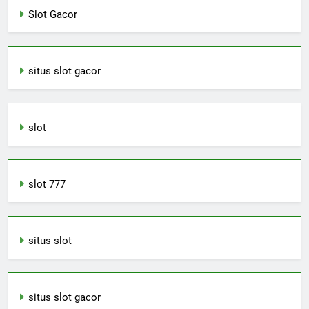
Slot Gacor
situs slot gacor
slot
slot 777
situs slot
situs slot gacor