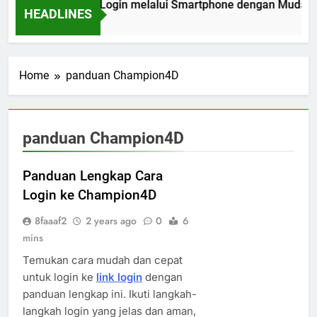
ra EDWINSLOT Login melalui Smartphone dengan Mudah, Ama
HEADLINES
Weeks Ago
Home
panduan Champion4D
panduan Champion4D
Panduan Lengkap Cara
Login ke Champion4D
8faaaf2
2 years ago
0
6
mins
Temukan cara mudah dan cepat
untuk login ke
link login
dengan
panduan lengkap ini. Ikuti langkah-
langkah login yang jelas dan aman,