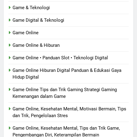
Game & Teknologi
Game Digital & Teknologi
Game Online
Game Online & Hiburan
Game Online • Panduan Slot • Teknologi Digital
Game Online Hiburan Digital Panduan & Edukasi Gaya
Hidup Digital
Game Online Tips dan Trik Gaming Strategi Gaming
Kemenangan dalam Game
Game Online, Kesehatan Mental, Motivasi Bermain, Tips
dan Trik, Pengelolaan Stres
Game Online, Kesehatan Mental, Tips dan Trik Game,
Pengembangan Diri, Keterampilan Bermain