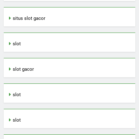
situs slot gacor
slot
slot gacor
slot
slot