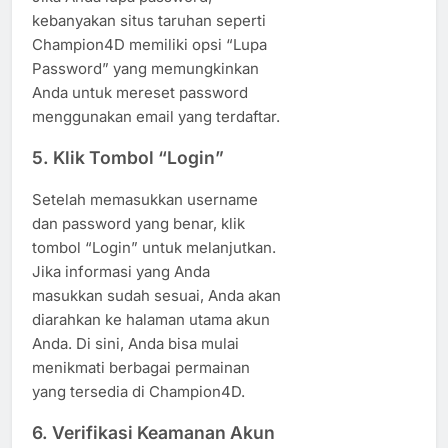
kebanyakan situs taruhan seperti
Champion4D memiliki opsi “Lupa
Password” yang memungkinkan
Anda untuk mereset password
menggunakan email yang terdaftar.
5. Klik Tombol “Login”
Setelah memasukkan username
dan password yang benar, klik
tombol “Login” untuk melanjutkan.
Jika informasi yang Anda
masukkan sudah sesuai, Anda akan
diarahkan ke halaman utama akun
Anda. Di sini, Anda bisa mulai
menikmati berbagai permainan
yang tersedia di Champion4D.
6. Verifikasi Keamanan Akun