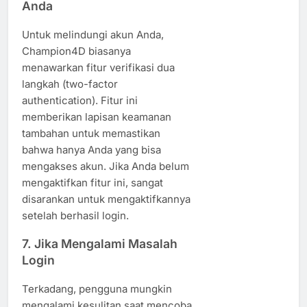
Anda
Untuk melindungi akun Anda,
Champion4D biasanya
menawarkan fitur verifikasi dua
langkah (two-factor
authentication). Fitur ini
memberikan lapisan keamanan
tambahan untuk memastikan
bahwa hanya Anda yang bisa
mengakses akun. Jika Anda belum
mengaktifkan fitur ini, sangat
disarankan untuk mengaktifkannya
setelah berhasil login.
7. Jika Mengalami Masalah
Login
Terkadang, pengguna mungkin
mengalami kesulitan saat mencoba