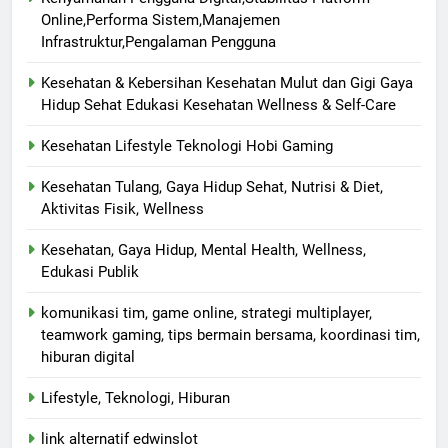
Online,Performa Sistem,Manajemen
Infrastruktur,Pengalaman Pengguna
Kesehatan & Kebersihan Kesehatan Mulut dan Gigi Gaya
Hidup Sehat Edukasi Kesehatan Wellness & Self-Care
Kesehatan Lifestyle Teknologi Hobi Gaming
Kesehatan Tulang, Gaya Hidup Sehat, Nutrisi & Diet,
Aktivitas Fisik, Wellness
Kesehatan, Gaya Hidup, Mental Health, Wellness,
Edukasi Publik
komunikasi tim, game online, strategi multiplayer,
teamwork gaming, tips bermain bersama, koordinasi tim,
hiburan digital
Lifestyle, Teknologi, Hiburan
link alternatif edwinslot