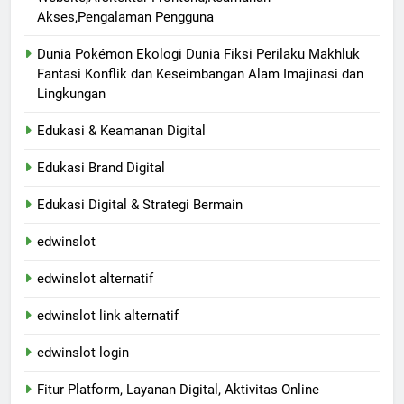
Akses,Pengalaman Pengguna
Dunia Pokémon Ekologi Dunia Fiksi Perilaku Makhluk
Fantasi Konflik dan Keseimbangan Alam Imajinasi dan
Lingkungan
Edukasi & Keamanan Digital
Edukasi Brand Digital
Edukasi Digital & Strategi Bermain
edwinslot
edwinslot alternatif
edwinslot link alternatif
edwinslot login
Fitur Platform, Layanan Digital, Aktivitas Online