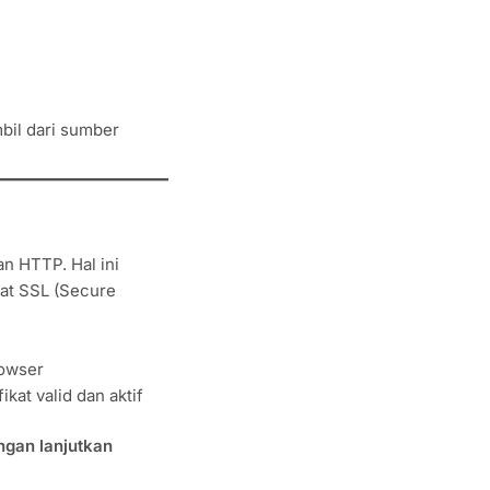
mbil dari sumber
an HTTP. Hal ini
kat SSL (Secure
rowser
ikat valid dan aktif
ngan lanjutkan