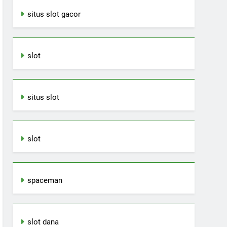
situs slot gacor
slot
situs slot
slot
spaceman
slot dana