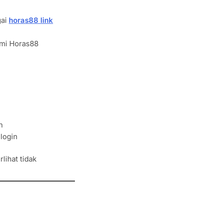
gai
horas88 link
smi Horas88
n
 login
lihat tidak