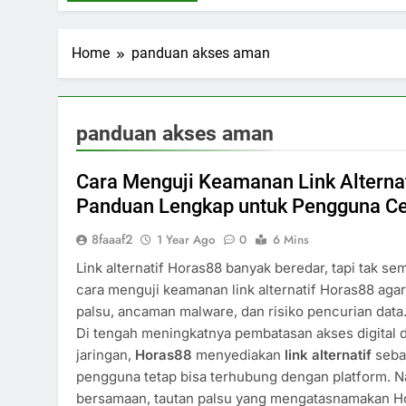
Home
panduan akses aman
panduan akses aman
Cara Menguji Keamanan Link Alterna
Panduan Lengkap untuk Pengguna C
8faaaf2
1 Year Ago
0
6 Mins
Link alternatif Horas88 banyak beredar, tapi tak se
cara menguji keamanan link alternatif Horas88 agar 
palsu, ancaman malware, dan risiko pencurian data
Di tengah meningkatnya pembatasan akses digital 
jaringan,
Horas88
menyediakan
link alternatif
sebag
pengguna tetap bisa terhubung dengan platform. N
bersamaan, tautan palsu yang mengatasnamakan H