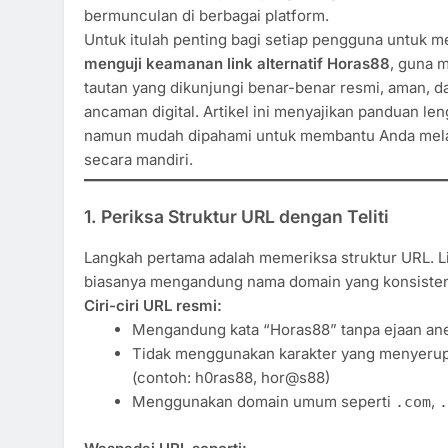
bermunculan di berbagai platform.
Untuk itulah penting bagi setiap pengguna untuk 
menguji keamanan link alternatif Horas88
, guna 
tautan yang dikunjungi benar-benar resmi, aman, d
ancaman digital. Artikel ini menyajikan panduan le
namun mudah dipahami untuk membantu Anda melak
secara mandiri.
1. Periksa Struktur URL dengan Teliti
Langkah pertama adalah memeriksa struktur URL. L
biasanya mengandung nama domain yang konsisten 
Ciri-ciri URL resmi:
Mengandung kata “Horas88” tanpa ejaan an
Tidak menggunakan karakter yang menyerupa
(contoh: h0ras88, hor@s88)
Menggunakan domain umum seperti
,
.com
.