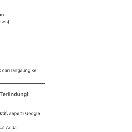
an
kses)
k cari langsung ke
Terlindungi
tif
, seperti Google
at Anda