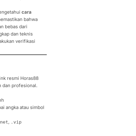
mengetahui
cara
memastikan bahwa
an bebas dari
ngkap dan teknis
ukan verifikasi
ink resmi Horas88
dan profesional.
eh
i angka atau simbol
,
net
.vip