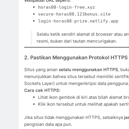
Waspadai URL seperti:
horas88-login-free.xyz
secure-horas88.123bonus.site
login-horas88-prize.netlify.app
Selalu ketik sendiri alamat di browser atau a
resmi, bukan dari tautan mencurigakan.
2. Pastikan Menggunakan Protokol HTTPS
Situs yang aman
selalu menggunakan HTTPS
, buk
menunjukkan bahwa situs tersebut memiliki sertifi
Sockets Layer) untuk mengenkripsi data pengguna.
Cara cek HTTPS:
Lihat ikon gembok di kiri atas bilah alamat b
Klik ikon tersebut untuk melihat apakah sertif
Jika situs tidak menggunakan HTTPS, sebaiknya
ja
pengisian data apa pun.