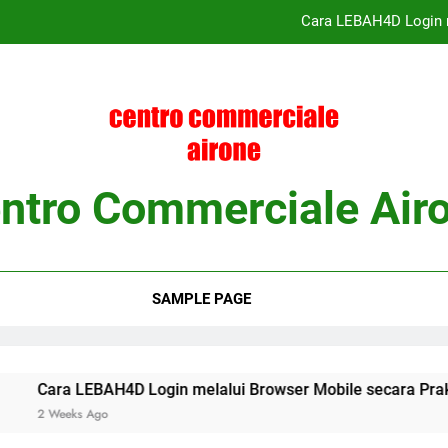
Cara LEBAH4D Login m
Cara Login KAYA787 Meng
Cara Mengatasi Formulir KAYA787 Login yan
Cara EDWINSLOT Login melalui Smartphone de
ntro Commerciale Air
Cara LEBAH4D Login m
Cara Login KAYA787 Meng
Cara Mengatasi Formulir KAYA787 Login yan
SAMPLE PAGE
EBAH4D Login melalui Browser Mobile secara Praktis
Ca
 Ago
2 