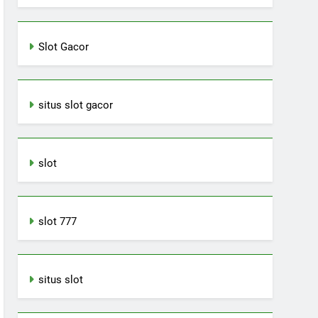
Slot Gacor
situs slot gacor
slot
slot 777
situs slot