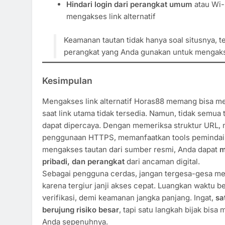
Hindari login dari perangkat umum
atau Wi-F
mengakses link alternatif
Keamanan tautan tidak hanya soal situsnya, te
perangkat yang Anda gunakan untuk mengak
Kesimpulan
Mengakses link alternatif Horas88 memang bisa me
saat link utama tidak tersedia. Namun, tidak semua
dapat dipercaya. Dengan memeriksa struktur URL,
penggunaan HTTPS, memanfaatkan tools pemindai,
mengakses tautan dari sumber resmi, Anda dapat
m
pribadi, dan perangkat
dari ancaman digital.
Sebagai pengguna cerdas, jangan tergesa-gesa me
karena tergiur janji akses cepat. Luangkan waktu b
verifikasi, demi keamanan jangka panjang. Ingat,
sa
berujung risiko besar
, tapi satu langkah bijak bis
Anda sepenuhnya.