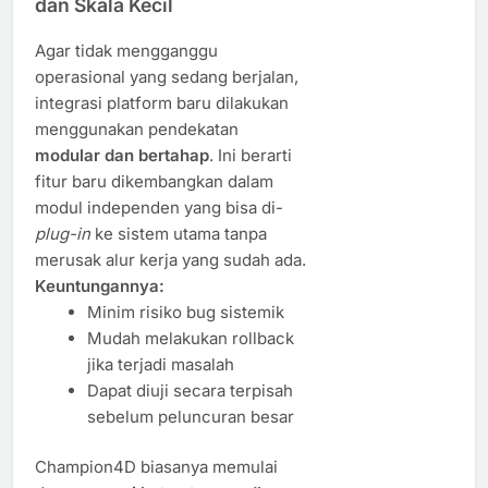
dan Skala Kecil
Agar tidak mengganggu
operasional yang sedang berjalan,
integrasi platform baru dilakukan
menggunakan pendekatan
modular dan bertahap
. Ini berarti
fitur baru dikembangkan dalam
modul independen yang bisa di-
plug-in
ke sistem utama tanpa
merusak alur kerja yang sudah ada.
Keuntungannya:
Minim risiko bug sistemik
Mudah melakukan rollback
jika terjadi masalah
Dapat diuji secara terpisah
sebelum peluncuran besar
Champion4D biasanya memulai