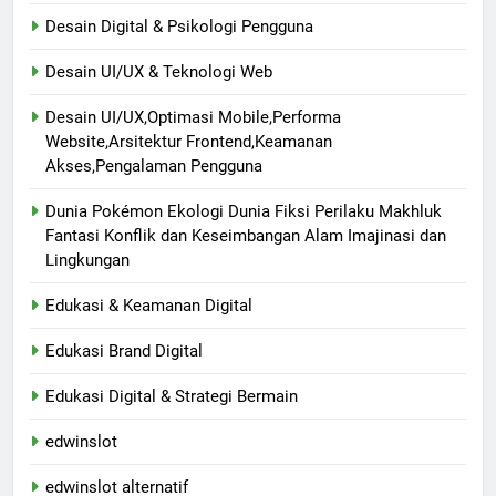
Desain Digital & Psikologi Pengguna
Desain UI/UX & Teknologi Web
Desain UI/UX,Optimasi Mobile,Performa
Website,Arsitektur Frontend,Keamanan
Akses,Pengalaman Pengguna
Dunia Pokémon Ekologi Dunia Fiksi Perilaku Makhluk
Fantasi Konflik dan Keseimbangan Alam Imajinasi dan
Lingkungan
Edukasi & Keamanan Digital
Edukasi Brand Digital
Edukasi Digital & Strategi Bermain
edwinslot
edwinslot alternatif