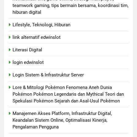
teamwork gaming, tips bermain bersama, koordinasi tim,
hiburan digital
Lifestyle, Teknologi, Hiburan
link alternatif edwinslot
Literasi Digital
login edwinslot
Login Sistem & Infrastruktur Server
Lore & Mitologi Pokémon Fenomena Aneh Dunia
Pokémon Pokémon Legendaris dan Mythical Teori dan
Spekulasi Pokémon Sejarah dan Asal-Usul Pokémon
Manajemen Akses Platform, Infrastruktur Digital,
Keandalan Sistem Online, Optimalisasi Kinerja,
Pengalaman Pengguna