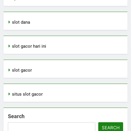
slot dana
slot gacor hari ini
slot gacor
situs slot gacor
Search
SEARCH