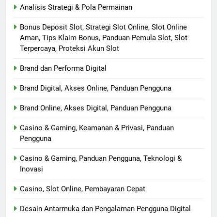
Analisis Strategi & Pola Permainan
Bonus Deposit Slot, Strategi Slot Online, Slot Online
Aman, Tips Klaim Bonus, Panduan Pemula Slot, Slot
Terpercaya, Proteksi Akun Slot
Brand dan Performa Digital
Brand Digital, Akses Online, Panduan Pengguna
Brand Online, Akses Digital, Panduan Pengguna
Casino & Gaming, Keamanan & Privasi, Panduan
Pengguna
Casino & Gaming, Panduan Pengguna, Teknologi &
Inovasi
Casino, Slot Online, Pembayaran Cepat
Desain Antarmuka dan Pengalaman Pengguna Digital