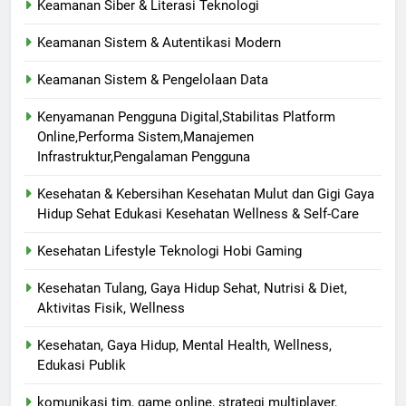
Keamanan Siber & Literasi Teknologi
Keamanan Sistem & Autentikasi Modern
Keamanan Sistem & Pengelolaan Data
Kenyamanan Pengguna Digital,Stabilitas Platform
Online,Performa Sistem,Manajemen
Infrastruktur,Pengalaman Pengguna
Kesehatan & Kebersihan Kesehatan Mulut dan Gigi Gaya
Hidup Sehat Edukasi Kesehatan Wellness & Self-Care
Kesehatan Lifestyle Teknologi Hobi Gaming
Kesehatan Tulang, Gaya Hidup Sehat, Nutrisi & Diet,
Aktivitas Fisik, Wellness
Kesehatan, Gaya Hidup, Mental Health, Wellness,
Edukasi Publik
komunikasi tim, game online, strategi multiplayer,