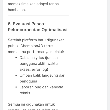
memaksimalkan adopsi tanpa
hambatan.
6. Evaluasi Pasca-
Peluncuran dan Optimalisasi
Setelah platform baru digunakan
publik, Champion4D terus
memantau performanya melalui:
Data analytics (jumlah
pengguna aktif, waktu
akses, error log)
Umpan balik langsung dari
pengguna
Laporan bug dan kendala
teknis
Semua ini digunakan untuk