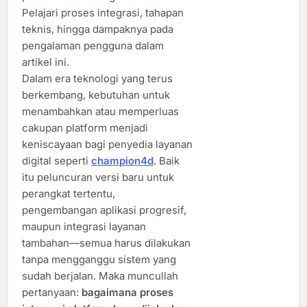
Pelajari proses integrasi, tahapan
teknis, hingga dampaknya pada
pengalaman pengguna dalam
artikel ini.
Dalam era teknologi yang terus
berkembang, kebutuhan untuk
menambahkan atau memperluas
cakupan platform menjadi
keniscayaan bagi penyedia layanan
digital seperti
champion4d
. Baik
itu peluncuran versi baru untuk
perangkat tertentu,
pengembangan aplikasi progresif,
maupun integrasi layanan
tambahan—semua harus dilakukan
tanpa mengganggu sistem yang
sudah berjalan. Maka muncullah
pertanyaan:
bagaimana proses