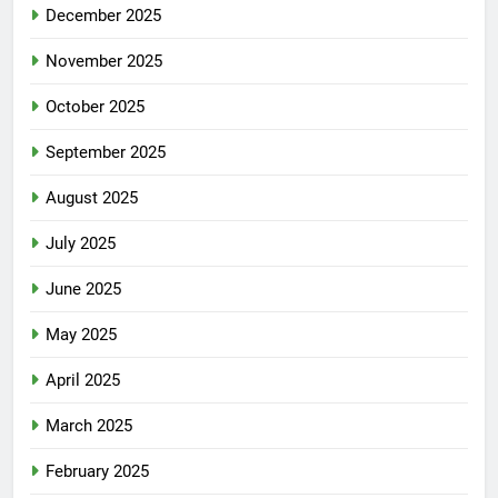
December 2025
November 2025
October 2025
September 2025
August 2025
July 2025
June 2025
May 2025
April 2025
March 2025
February 2025