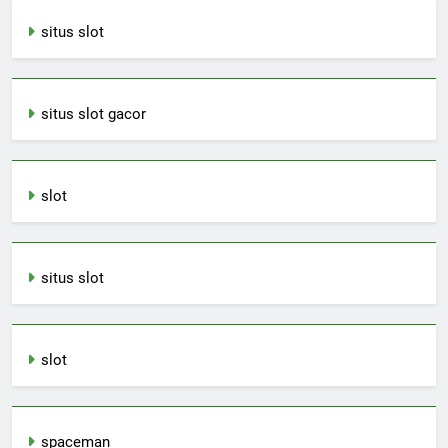
situs slot
situs slot gacor
slot
situs slot
slot
spaceman