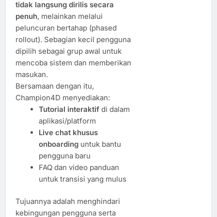
tidak langsung dirilis secara
penuh
, melainkan melalui
peluncuran bertahap (phased
rollout). Sebagian kecil pengguna
dipilih sebagai grup awal untuk
mencoba sistem dan memberikan
masukan.
Bersamaan dengan itu,
Champion4D menyediakan:
Tutorial interaktif
di dalam
aplikasi/platform
Live chat khusus
onboarding
untuk bantu
pengguna baru
FAQ dan video panduan
untuk transisi yang mulus
Tujuannya adalah menghindari
kebingungan pengguna serta