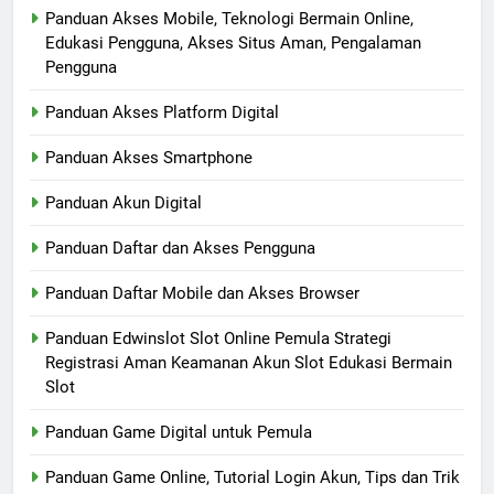
Panduan Akses Mobile, Teknologi Bermain Online,
Edukasi Pengguna, Akses Situs Aman, Pengalaman
Pengguna
Panduan Akses Platform Digital
Panduan Akses Smartphone
Panduan Akun Digital
Panduan Daftar dan Akses Pengguna
Panduan Daftar Mobile dan Akses Browser
Panduan Edwinslot Slot Online Pemula Strategi
Registrasi Aman Keamanan Akun Slot Edukasi Bermain
Slot
Panduan Game Digital untuk Pemula
Panduan Game Online, Tutorial Login Akun, Tips dan Trik