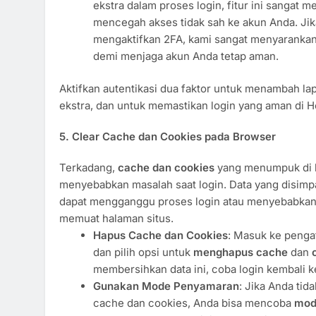
ekstra dalam proses login, fitur ini sangat 
mencegah akses tidak sah ke akun Anda. Ji
mengaktifkan 2FA, kami sangat menyaranka
demi menjaga akun Anda tetap aman.
Aktifkan autentikasi dua faktor untuk menambah l
ekstra, dan untuk memastikan login yang aman di H
5.
Clear Cache dan Cookies pada Browser
Terkadang,
cache dan cookies
yang menumpuk di 
menyebabkan masalah saat login. Data yang disimp
dapat mengganggu proses login atau menyebabkan
memuat halaman situs.
Hapus Cache dan Cookies
: Masuk ke penga
dan pilih opsi untuk
menghapus cache
dan
membersihkan data ini, coba login kembali 
Gunakan Mode Penyamaran
: Jika Anda ti
cache dan cookies, Anda bisa mencoba
mod