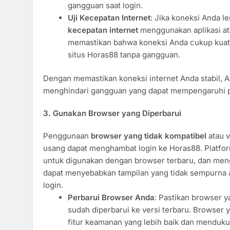
gangguan saat login.
Uji Kecepatan Internet
: Jika koneksi Anda l
kecepatan internet
menggunakan aplikasi at
memastikan bahwa koneksi Anda cukup kua
situs Horas88 tanpa gangguan.
Dengan memastikan koneksi internet Anda stabil, 
menghindari gangguan yang dapat mempengaruhi p
3.
Gunakan Browser yang Diperbarui
Penggunaan
browser yang tidak kompatibel
atau v
usang dapat menghambat login ke Horas88. Platform
untuk digunakan dengan browser terbaru, dan men
dapat menyebabkan tampilan yang tidak sempurna a
login.
Perbarui Browser Anda
: Pastikan browser 
sudah diperbarui ke versi terbaru. Browser y
fitur keamanan yang lebih baik dan menduk