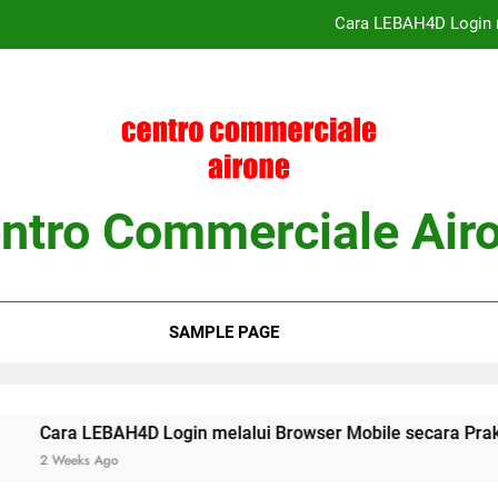
Cara LEBAH4D Login m
Cara Login KAYA787 Meng
Cara Mengatasi Formulir KAYA787 Login yan
Cara EDWINSLOT Login melalui Smartphone de
ntro Commerciale Air
Cara LEBAH4D Login m
Cara Login KAYA787 Meng
Cara Mengatasi Formulir KAYA787 Login yan
SAMPLE PAGE
BAH4D Login melalui Browser Mobile secara Praktis
Ca
Ago
2 W