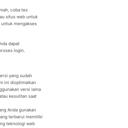
emah, coba tes
au situs web untuk
t untuk mengakses
Anda dapat
roses login.
ersi yang sudah
 ini dioptimalkan
ggunakan versi lama
tau kesulitan saat
yang Anda gunakan
ang terbarui memiliki
ung teknologi web