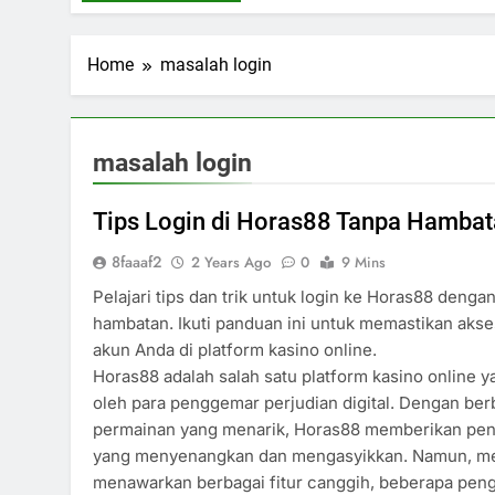
Home
masalah login
masalah login
Tips Login di Horas88 Tanpa Hamba
8faaaf2
2 Years Ago
0
9 Mins
Pelajari tips dan trik untuk login ke Horas88 denga
hambatan. Ikuti panduan ini untuk memastikan aks
akun Anda di platform kasino online.
Horas88 adalah salah satu platform kasino online 
oleh para penggemar perjudian digital. Dengan berb
permainan yang menarik, Horas88 memberikan pe
yang menyenangkan dan mengasyikkan. Namun, mes
menawarkan berbagai fitur canggih, beberapa pen