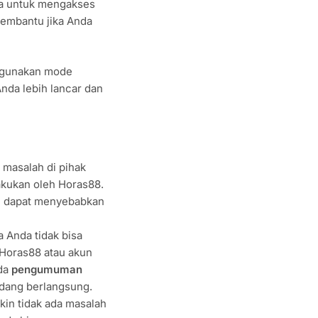
a untuk mengakses
membantu jika Anda
ggunakan mode
nda lebih lancar dan
 masalah di pihak
akukan oleh Horas88.
n dapat menyebabkan
ka Anda tidak bisa
 Horas88 atau akun
ada
pengumuman
dang berlangsung.
akin tidak ada masalah