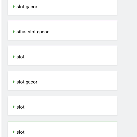
slot gacor
situs slot gacor
slot
slot gacor
slot
slot