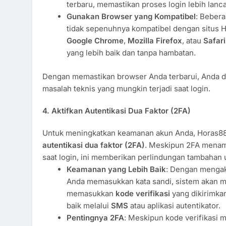
terbaru, memastikan proses login lebih lanca
Gunakan Browser yang Kompatibel
: Beber
tidak sepenuhnya kompatibel dengan situs 
Google Chrome
,
Mozilla Firefox
, atau
Safari
yang lebih baik dan tanpa hambatan.
Dengan memastikan browser Anda terbarui, Anda d
masalah teknis yang mungkin terjadi saat login.
4.
Aktifkan Autentikasi Dua Faktor (2FA)
Untuk meningkatkan keamanan akun Anda, Horas88
autentikasi dua faktor (2FA)
. Meskipun 2FA menam
saat login, ini memberikan perlindungan tambahan 
Keamanan yang Lebih Baik
: Dengan mengak
Anda memasukkan kata sandi, sistem akan 
memasukkan
kode verifikasi
yang dikirimka
baik melalui
SMS
atau aplikasi autentikator.
Pentingnya 2FA
: Meskipun kode verifikasi