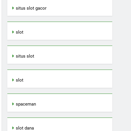
situs slot gacor
slot
situs slot
slot
spaceman
slot dana