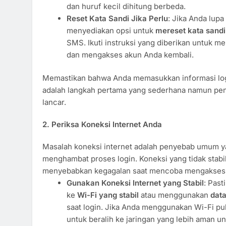
dan huruf kecil dihitung berbeda.
Reset Kata Sandi Jika Perlu
: Jika Anda lupa
menyediakan opsi untuk
mereset kata sandi
SMS. Ikuti instruksi yang diberikan untuk m
dan mengakses akun Anda kembali.
Memastikan bahwa Anda memasukkan informasi lo
adalah langkah pertama yang sederhana namun pent
lancar.
2.
Periksa Koneksi Internet Anda
Masalah koneksi internet adalah penyebab umum ya
menghambat proses login. Koneksi yang tidak stabil
menyebabkan kegagalan saat mencoba mengakses 
Gunakan Koneksi Internet yang Stabil
: Pas
ke
Wi-Fi yang stabil
atau menggunakan
data
saat login. Jika Anda menggunakan Wi-Fi pu
untuk beralih ke jaringan yang lebih aman u