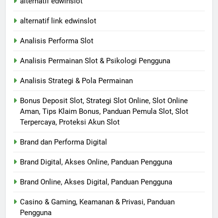
alternatif edwinslot
alternatif link edwinslot
Analisis Performa Slot
Analisis Permainan Slot & Psikologi Pengguna
Analisis Strategi & Pola Permainan
Bonus Deposit Slot, Strategi Slot Online, Slot Online
Aman, Tips Klaim Bonus, Panduan Pemula Slot, Slot
Terpercaya, Proteksi Akun Slot
Brand dan Performa Digital
Brand Digital, Akses Online, Panduan Pengguna
Brand Online, Akses Digital, Panduan Pengguna
Casino & Gaming, Keamanan & Privasi, Panduan
Pengguna