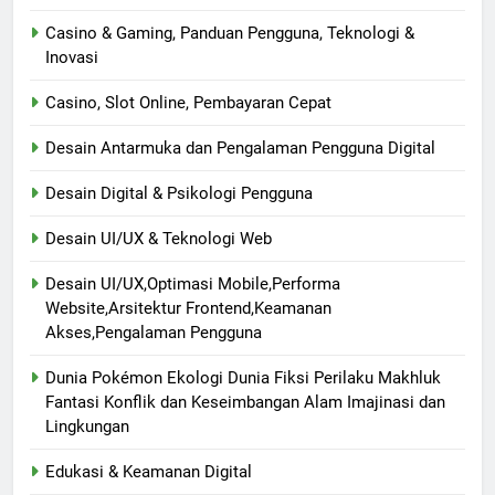
Casino & Gaming, Panduan Pengguna, Teknologi &
Inovasi
Casino, Slot Online, Pembayaran Cepat
Desain Antarmuka dan Pengalaman Pengguna Digital
Desain Digital & Psikologi Pengguna
Desain UI/UX & Teknologi Web
Desain UI/UX,Optimasi Mobile,Performa
Website,Arsitektur Frontend,Keamanan
Akses,Pengalaman Pengguna
Dunia Pokémon Ekologi Dunia Fiksi Perilaku Makhluk
Fantasi Konflik dan Keseimbangan Alam Imajinasi dan
Lingkungan
Edukasi & Keamanan Digital