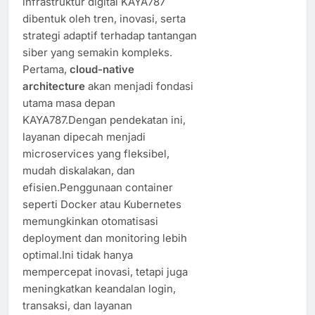
infrastruktur digital KAYA787
dibentuk oleh tren, inovasi, serta
strategi adaptif terhadap tantangan
siber yang semakin kompleks.
Pertama,
cloud-native
architecture
akan menjadi fondasi
utama masa depan
KAYA787.Dengan pendekatan ini,
layanan dipecah menjadi
microservices yang fleksibel,
mudah diskalakan, dan
efisien.Penggunaan container
seperti Docker atau Kubernetes
memungkinkan otomatisasi
deployment dan monitoring lebih
optimal.Ini tidak hanya
mempercepat inovasi, tetapi juga
meningkatkan keandalan login,
transaksi, dan layanan