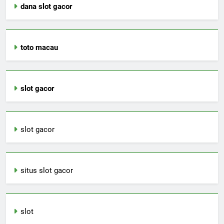
dana slot gacor
toto macau
slot gacor
slot gacor
situs slot gacor
slot