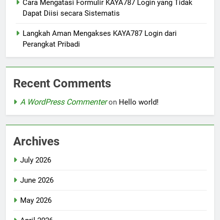
Cara Mengatasi Formulir KAYA787 Login yang Tidak
Dapat Diisi secara Sistematis
Langkah Aman Mengakses KAYA787 Login dari
Perangkat Pribadi
Recent Comments
A WordPress Commenter
on
Hello world!
Archives
July 2026
June 2026
May 2026