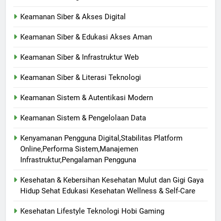
Keamanan Siber & Akses Digital
Keamanan Siber & Edukasi Akses Aman
Keamanan Siber & Infrastruktur Web
Keamanan Siber & Literasi Teknologi
Keamanan Sistem & Autentikasi Modern
Keamanan Sistem & Pengelolaan Data
Kenyamanan Pengguna Digital,Stabilitas Platform
Online,Performa Sistem,Manajemen
Infrastruktur,Pengalaman Pengguna
Kesehatan & Kebersihan Kesehatan Mulut dan Gigi Gaya
Hidup Sehat Edukasi Kesehatan Wellness & Self-Care
Kesehatan Lifestyle Teknologi Hobi Gaming