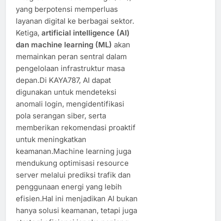
yang berpotensi memperluas
layanan digital ke berbagai sektor.
Ketiga,
artificial intelligence (AI)
dan machine learning (ML)
akan
memainkan peran sentral dalam
pengelolaan infrastruktur masa
depan.Di KAYA787, AI dapat
digunakan untuk mendeteksi
anomali login, mengidentifikasi
pola serangan siber, serta
memberikan rekomendasi proaktif
untuk meningkatkan
keamanan.Machine learning juga
mendukung optimisasi resource
server melalui prediksi trafik dan
penggunaan energi yang lebih
efisien.Hal ini menjadikan AI bukan
hanya solusi keamanan, tetapi juga