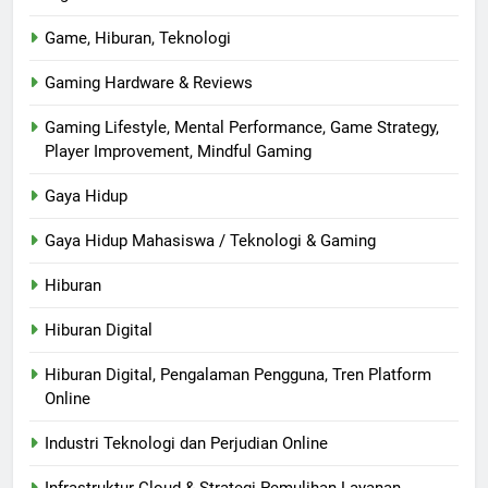
Game, Hiburan, Teknologi
Gaming Hardware & Reviews
Gaming Lifestyle, Mental Performance, Game Strategy,
Player Improvement, Mindful Gaming
Gaya Hidup
Gaya Hidup Mahasiswa / Teknologi & Gaming
Hiburan
Hiburan Digital
Hiburan Digital, Pengalaman Pengguna, Tren Platform
Online
Industri Teknologi dan Perjudian Online