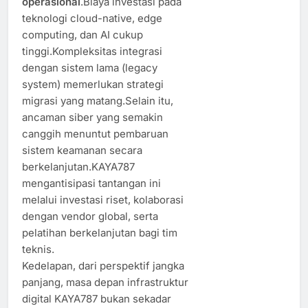
operasional
.Biaya investasi pada
teknologi cloud-native, edge
computing, dan AI cukup
tinggi.Kompleksitas integrasi
dengan sistem lama (legacy
system) memerlukan strategi
migrasi yang matang.Selain itu,
ancaman siber yang semakin
canggih menuntut pembaruan
sistem keamanan secara
berkelanjutan.KAYA787
mengantisipasi tantangan ini
melalui investasi riset, kolaborasi
dengan vendor global, serta
pelatihan berkelanjutan bagi tim
teknis.
Kedelapan, dari perspektif jangka
panjang, masa depan infrastruktur
digital KAYA787 bukan sekadar