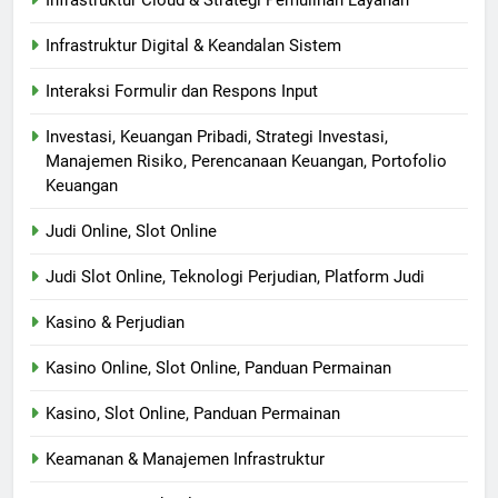
Infrastruktur Cloud & Strategi Pemulihan Layanan
Infrastruktur Digital & Keandalan Sistem
Interaksi Formulir dan Respons Input
Investasi, Keuangan Pribadi, Strategi Investasi,
Manajemen Risiko, Perencanaan Keuangan, Portofolio
Keuangan
Judi Online, Slot Online
Judi Slot Online, Teknologi Perjudian, Platform Judi
Kasino & Perjudian
Kasino Online, Slot Online, Panduan Permainan
Kasino, Slot Online, Panduan Permainan
Keamanan & Manajemen Infrastruktur