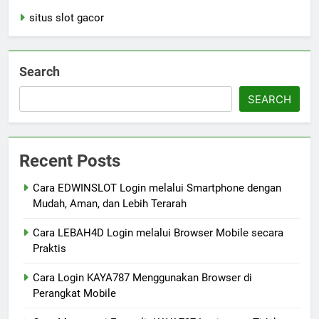
situs slot gacor
Search
SEARCH
Recent Posts
Cara EDWINSLOT Login melalui Smartphone dengan
Mudah, Aman, dan Lebih Terarah
Cara LEBAH4D Login melalui Browser Mobile secara
Praktis
Cara Login KAYA787 Menggunakan Browser di
Perangkat Mobile