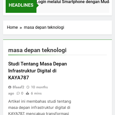
ara EDWINSLOT Login melalui Smartphone dengan Mudah, Am
HEADLINES
 Weeks Ago
Home
masa depan teknologi
masa depan teknologi
Studi Tentang Masa Depan
Infrastruktur Digital di
KAYA787
8faaaf2
10 months
ago
0
6 mins
Artikel ini membahas studi tentang
masa depan infrastruktur digital di
KAYA787, mencakup transformasi