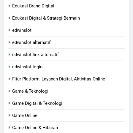
Edukasi Brand Digital
Edukasi Digital & Strategi Bermain
edwinslot
edwinslot alternatif
edwinslot link alternatif
edwinslot login
Fitur Platform, Layanan Digital, Aktivitas Online
Game & Teknologi
Game Digital & Teknologi
Game Online
Game Online & Hiburan