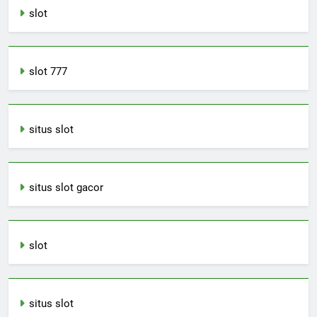
slot
slot 777
situs slot
situs slot gacor
slot
situs slot