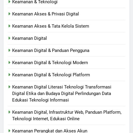
Keamanan & Teknologi
Keamanan Akses & Privasi Digital
Keamanan Akses & Tata Kelola Sistem
Keamanan Digital
Keamanan Digital & Panduan Pengguna
Keamanan Digital & Teknologi Modern
Keamanan Digital & Teknologi Platform
Keamanan Digital Literasi Teknologi Transformasi
Digital Etika dan Budaya Digital Perlindungan Data
Edukasi Teknologi Informasi
Keamanan Digital, Infrastruktur Web, Panduan Platform,
Teknologi Internet, Edukasi Online
Keamanan Perangkat dan Akses Akun