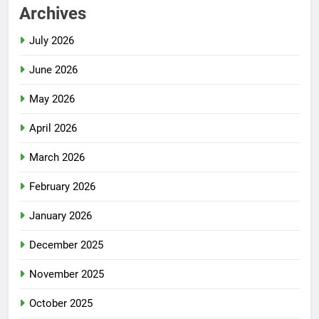
Archives
July 2026
June 2026
May 2026
April 2026
March 2026
February 2026
January 2026
December 2025
November 2025
October 2025