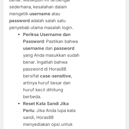
sederhana, kesalahan dalam
mengetik
username
atau
password
adalah salah satu
penyebab utama masalah login.
Periksa Username dan
Password
: Pastikan bahwa
username
dan
password
yang Anda masukkan sudah
benar. Ingatlah bahwa
password di Horas88
bersifat
case-sensitive
,
artinya huruf besar dan
huruf kecil dihitung
berbeda.
Reset Kata Sandi Jika
Perlu
: Jika Anda lupa kata
sandi, Horas88
menyediakan opsi untuk