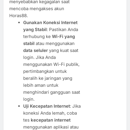
menyebabkan kegagalan saat
mencoba mengakses akun
Horas88.
Gunakan Koneksi Internet
yang Stabil
: Pastikan Anda
terhubung ke
Wi-Fi yang
stabil
atau menggunakan
data seluler
yang kuat saat
login. Jika Anda
menggunakan Wi-Fi publik,
pertimbangkan untuk
beralih ke jaringan yang
lebih aman untuk
menghindari gangguan saat
login.
Uji Kecepatan Internet
: Jika
koneksi Anda lemah, coba
tes
kecepatan internet
menggunakan aplikasi atau