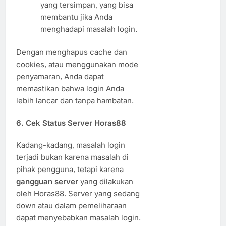
yang tersimpan, yang bisa
membantu jika Anda
menghadapi masalah login.
Dengan menghapus cache dan
cookies, atau menggunakan mode
penyamaran, Anda dapat
memastikan bahwa login Anda
lebih lancar dan tanpa hambatan.
6.
Cek Status Server Horas88
Kadang-kadang, masalah login
terjadi bukan karena masalah di
pihak pengguna, tetapi karena
gangguan server
yang dilakukan
oleh Horas88. Server yang sedang
down atau dalam pemeliharaan
dapat menyebabkan masalah login.