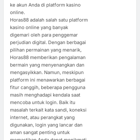
ke akun Anda di platform kasino
online.
Horas88 adalah salah satu platform
kasino online yang banyak
digemari oleh para penggemar
perjudian digital. Dengan berbagai
pilihan permainan yang menarik,
Horas88 memberikan pengalaman
bermain yang menyenangkan dan
mengasyikkan. Namun, meskipun
platform ini menawarkan berbagai
fitur canggih, beberapa pengguna
masih menghadapi kendala saat
mencoba untuk login. Baik itu
masalah terkait kata sandi, koneksi
internet, atau perangkat yang
digunakan, login yang lancar dan
aman sangat penting untuk
memastikan Anda dapat menikmati