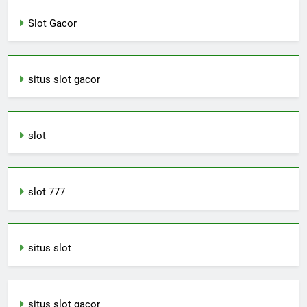
Slot Gacor
situs slot gacor
slot
slot 777
situs slot
situs slot gacor