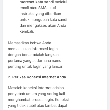
mereset kata sandi
melalui
email atau SMS. Ikuti
instruksi yang diberikan
untuk mengubah kata sandi
dan mengakses akun Anda
kembali.
Memastikan bahwa Anda
memasukkan informasi login
dengan benar adalah langkah
pertama yang sederhana namun
penting untuk login yang lancar.
2.
Periksa Koneksi Internet Anda
Masalah koneksi internet adalah
penyebab umum yang sering kali
menghambat proses login. Koneksi
yang tidak stabil atau lambat dapat