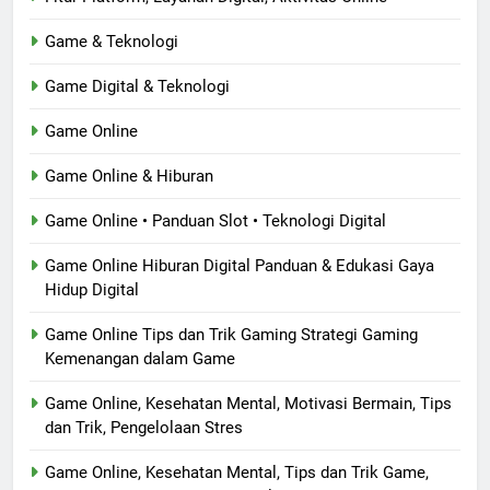
Game & Teknologi
Game Digital & Teknologi
Game Online
Game Online & Hiburan
Game Online • Panduan Slot • Teknologi Digital
Game Online Hiburan Digital Panduan & Edukasi Gaya
Hidup Digital
Game Online Tips dan Trik Gaming Strategi Gaming
Kemenangan dalam Game
Game Online, Kesehatan Mental, Motivasi Bermain, Tips
dan Trik, Pengelolaan Stres
Game Online, Kesehatan Mental, Tips dan Trik Game,