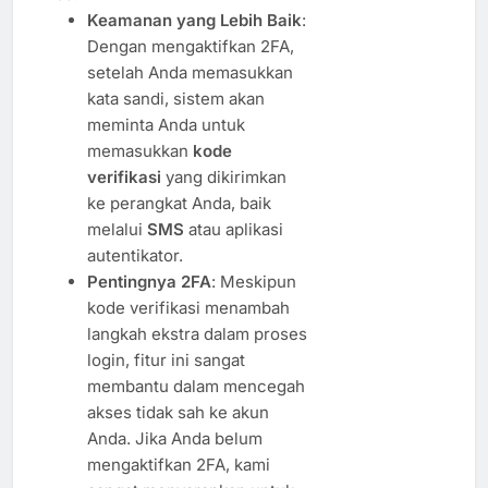
Keamanan yang Lebih Baik
:
Dengan mengaktifkan 2FA,
setelah Anda memasukkan
kata sandi, sistem akan
meminta Anda untuk
memasukkan
kode
verifikasi
yang dikirimkan
ke perangkat Anda, baik
melalui
SMS
atau aplikasi
autentikator.
Pentingnya 2FA
: Meskipun
kode verifikasi menambah
langkah ekstra dalam proses
login, fitur ini sangat
membantu dalam mencegah
akses tidak sah ke akun
Anda. Jika Anda belum
mengaktifkan 2FA, kami