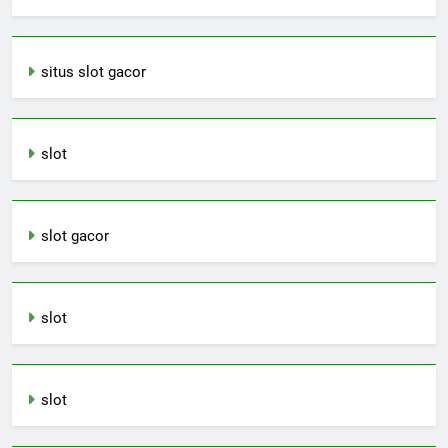
situs slot gacor
slot
slot gacor
slot
slot