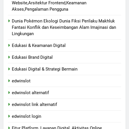
Website,Arsitektur Frontend,Keamanan
Akses,Pengalaman Pengguna
Dunia Pokémon Ekologi Dunia Fiksi Perilaku Makhluk
Fantasi Konflik dan Keseimbangan Alam Imajinasi dan
Lingkungan
Edukasi & Keamanan Digital
Edukasi Brand Digital
Edukasi Digital & Strategi Bermain
edwinslot
edwinslot alternatif
edwinslot link alternatif
edwinslot login
Fitur Platform, Layanan Digital, Aktivitas Online