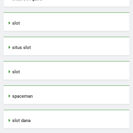
slot
situs slot
slot
spaceman
slot dana