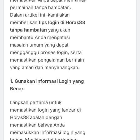
permainan tanpa hambatan.
Dalam artikel ini, kami akan
memberikan
tips login di Horas88
tanpa hambatan
yang akan
membantu Anda mengatasi
masalah umum yang dapat
mengganggu proses login, serta
memastikan pengalaman bermain
yang aman dan menyenangkan.
1.
Gunakan Informasi Login yang
Benar
Langkah pertama untuk
memastikan login yang lancar di
Horas88 adalah dengan
memastikan bahwa Anda
memasukkan informasi login yang
benar. Meskipun ini terdengar