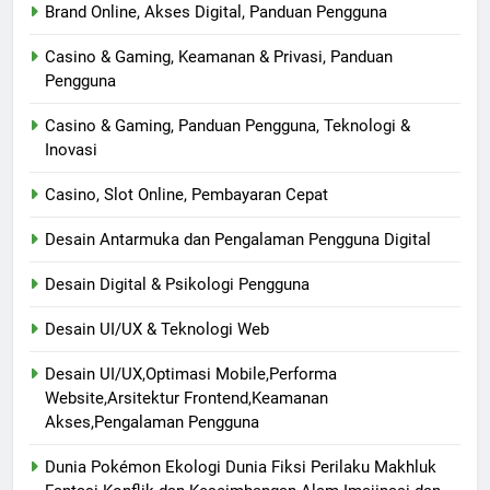
Brand Online, Akses Digital, Panduan Pengguna
Casino & Gaming, Keamanan & Privasi, Panduan
Pengguna
Casino & Gaming, Panduan Pengguna, Teknologi &
Inovasi
Casino, Slot Online, Pembayaran Cepat
Desain Antarmuka dan Pengalaman Pengguna Digital
Desain Digital & Psikologi Pengguna
Desain UI/UX & Teknologi Web
Desain UI/UX,Optimasi Mobile,Performa
Website,Arsitektur Frontend,Keamanan
Akses,Pengalaman Pengguna
Dunia Pokémon Ekologi Dunia Fiksi Perilaku Makhluk