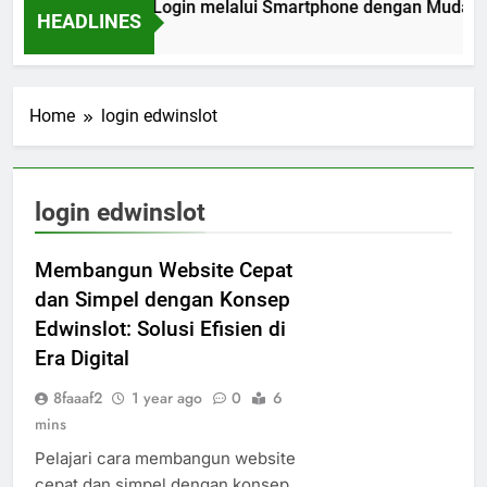
ra EDWINSLOT Login melalui Smartphone dengan Mudah, Ama
HEADLINES
Weeks Ago
Home
login edwinslot
login edwinslot
Membangun Website Cepat
dan Simpel dengan Konsep
Edwinslot: Solusi Efisien di
Era Digital
8faaaf2
1 year ago
0
6
mins
Pelajari cara membangun website
cepat dan simpel dengan konsep