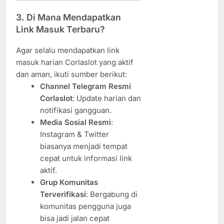
3.
Di Mana Mendapatkan
Link Masuk Terbaru?
Agar selalu mendapatkan link
masuk harian Corlaslot yang aktif
dan aman, ikuti sumber berikut:
Channel Telegram Resmi
Corlaslot
: Update harian dan
notifikasi gangguan.
Media Sosial Resmi
:
Instagram & Twitter
biasanya menjadi tempat
cepat untuk informasi link
aktif.
Grup Komunitas
Terverifikasi
: Bergabung di
komunitas pengguna juga
bisa jadi jalan cepat