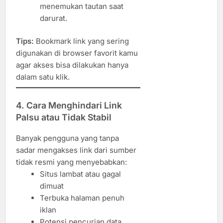
menemukan tautan saat
darurat.
Tips:
Bookmark link yang sering
digunakan di browser favorit kamu
agar akses bisa dilakukan hanya
dalam satu klik.
4.
Cara Menghindari Link
Palsu atau Tidak Stabil
Banyak pengguna yang tanpa
sadar mengakses link dari sumber
tidak resmi yang menyebabkan:
Situs lambat atau gagal
dimuat
Terbuka halaman penuh
iklan
Potensi pencurian data