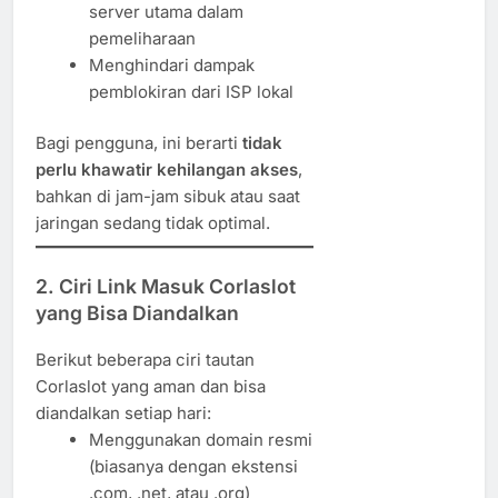
server utama dalam
pemeliharaan
Menghindari dampak
pemblokiran dari ISP lokal
Bagi pengguna, ini berarti
tidak
perlu khawatir kehilangan akses
,
bahkan di jam-jam sibuk atau saat
jaringan sedang tidak optimal.
2.
Ciri Link Masuk Corlaslot
yang Bisa Diandalkan
Berikut beberapa ciri tautan
Corlaslot yang aman dan bisa
diandalkan setiap hari:
Menggunakan domain resmi
(biasanya dengan ekstensi
.com, .net, atau .org)