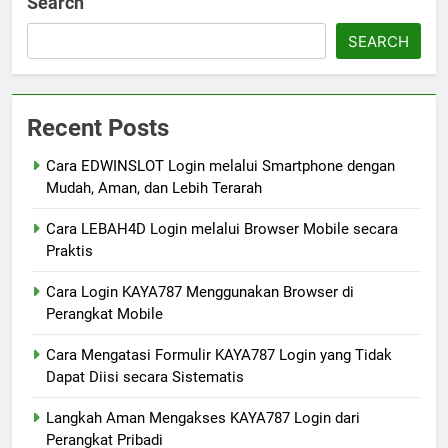
Search
SEARCH
Recent Posts
Cara EDWINSLOT Login melalui Smartphone dengan
Mudah, Aman, dan Lebih Terarah
Cara LEBAH4D Login melalui Browser Mobile secara
Praktis
Cara Login KAYA787 Menggunakan Browser di
Perangkat Mobile
Cara Mengatasi Formulir KAYA787 Login yang Tidak
Dapat Diisi secara Sistematis
Langkah Aman Mengakses KAYA787 Login dari
Perangkat Pribadi