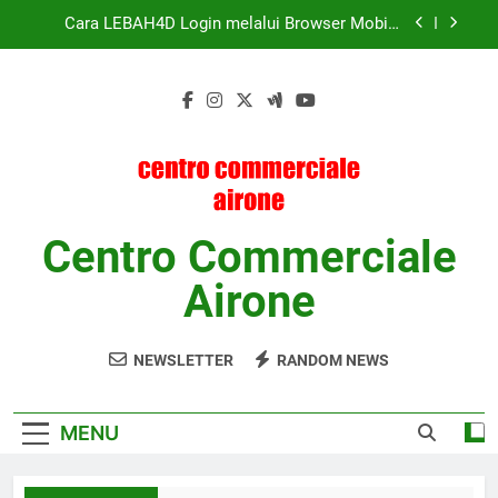
Skip
Cara Login KAYA787 Menggunakan Browser di
to
Perangkat Mobile
content
Cara Mengatasi Formulir KAYA787 Login yang
Tidak Dapat Diisi secara Sistematis
Cara EDWINSLOT Login melalui Smartphone
dengan Mudah, Aman, dan Lebih Terarah
Cara LEBAH4D Login melalui Browser Mobile
secara Praktis
Cara Login KAYA787 Menggunakan Browser di
Perangkat Mobile
Centro Commerciale
Cara Mengatasi Formulir KAYA787 Login yang
Airone
Tidak Dapat Diisi secara Sistematis
NEWSLETTER
RANDOM NEWS
MENU