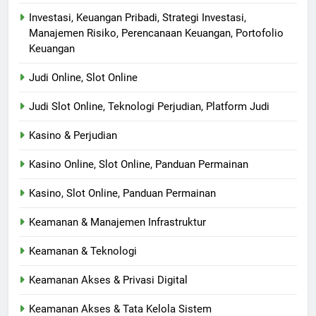
Investasi, Keuangan Pribadi, Strategi Investasi,
Manajemen Risiko, Perencanaan Keuangan, Portofolio
Keuangan
Judi Online, Slot Online
Judi Slot Online, Teknologi Perjudian, Platform Judi
Kasino & Perjudian
Kasino Online, Slot Online, Panduan Permainan
Kasino, Slot Online, Panduan Permainan
Keamanan & Manajemen Infrastruktur
Keamanan & Teknologi
Keamanan Akses & Privasi Digital
Keamanan Akses & Tata Kelola Sistem