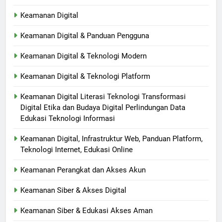
Keamanan Digital
Keamanan Digital & Panduan Pengguna
Keamanan Digital & Teknologi Modern
Keamanan Digital & Teknologi Platform
Keamanan Digital Literasi Teknologi Transformasi
Digital Etika dan Budaya Digital Perlindungan Data
Edukasi Teknologi Informasi
Keamanan Digital, Infrastruktur Web, Panduan Platform,
Teknologi Internet, Edukasi Online
Keamanan Perangkat dan Akses Akun
Keamanan Siber & Akses Digital
Keamanan Siber & Edukasi Akses Aman