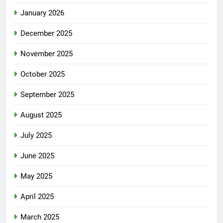
January 2026
December 2025
November 2025
October 2025
September 2025
August 2025
July 2025
June 2025
May 2025
April 2025
March 2025