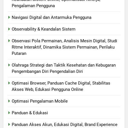
Pengalaman Pengguna
Navigasi Digital dan Antarmuka Pengguna
Observability & Keandalan Sistem
Observasi Pola Permainan, Analisis Mesin Digital, Studi
Ritme Interaktif, Dinamika Sistem Permainan, Perilaku
Putaran
Olahraga Strategi dan Taktik Kesehatan dan Kebugaran
Pengembangan Diri Pengendalian Diri
Optimasi Browser, Panduan Cache Digital, Stabilitas
Akses Web, Edukasi Pengguna Online
Optimasi Pengalaman Mobile
Panduan & Edukasi
Panduan Akses Akun, Edukasi Digital, Brand Experience