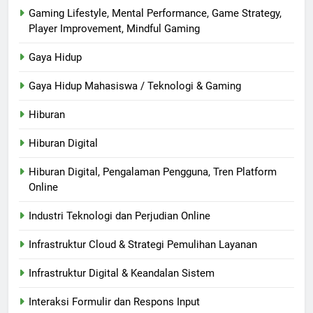
Gaming Lifestyle, Mental Performance, Game Strategy,
Player Improvement, Mindful Gaming
Gaya Hidup
Gaya Hidup Mahasiswa / Teknologi & Gaming
Hiburan
Hiburan Digital
Hiburan Digital, Pengalaman Pengguna, Tren Platform
Online
Industri Teknologi dan Perjudian Online
Infrastruktur Cloud & Strategi Pemulihan Layanan
Infrastruktur Digital & Keandalan Sistem
Interaksi Formulir dan Respons Input