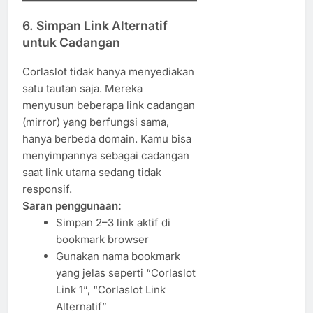
6.
Simpan Link Alternatif
untuk Cadangan
Corlaslot tidak hanya menyediakan
satu tautan saja. Mereka
menyusun beberapa link cadangan
(mirror) yang berfungsi sama,
hanya berbeda domain. Kamu bisa
menyimpannya sebagai cadangan
saat link utama sedang tidak
responsif.
Saran penggunaan:
Simpan 2–3 link aktif di
bookmark browser
Gunakan nama bookmark
yang jelas seperti “Corlaslot
Link 1”, “Corlaslot Link
Alternatif”