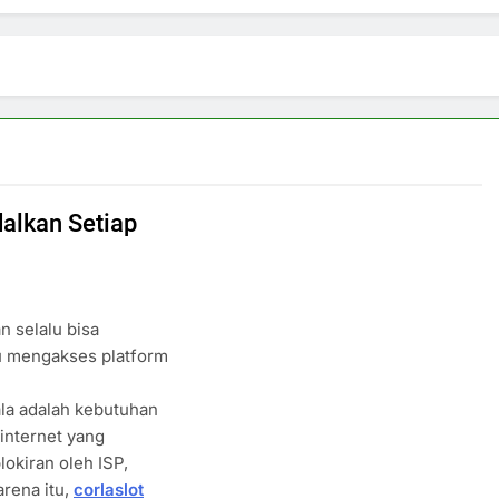
dalkan Setiap
n selalu bisa
u mengakses platform
la adalah kebutuhan
internet yang
okiran oleh ISP,
arena itu,
corlaslot