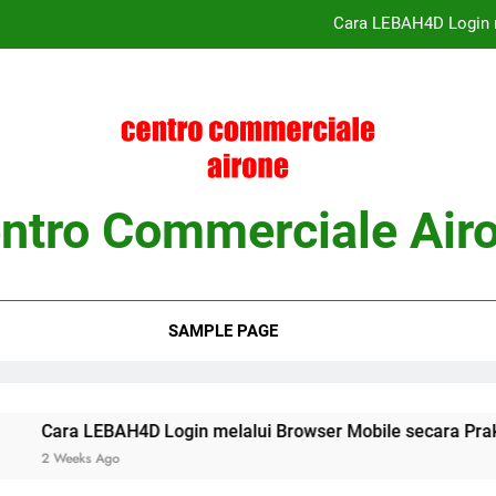
Cara LEBAH4D Login m
Cara Login KAYA787 Meng
Cara Mengatasi Formulir KAYA787 Login yan
Cara EDWINSLOT Login melalui Smartphone de
ntro Commerciale Air
Cara LEBAH4D Login m
Cara Login KAYA787 Meng
Cara Mengatasi Formulir KAYA787 Login yan
SAMPLE PAGE
EBAH4D Login melalui Browser Mobile secara Praktis
Ca
 Ago
2 