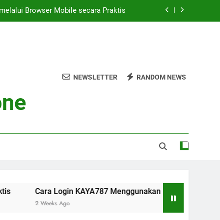
elalui Browser Mobile secara Praktis
gunakan Browser di Perangkat Mobile
g Tidak Dapat Diisi secara Sistematis
ngan Mudah, Aman, dan Lebih Terarah
NEWSLETTER
RANDOM NEWS
one
elalui Browser Mobile secara Praktis
gunakan Browser di Perangkat Mobile
g Tidak Dapat Diisi secara Sistematis
ra Login KAYA787 Menggunakan Browser di Perangkat Mobil
Weeks Ago