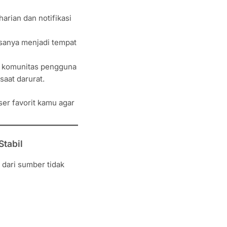
harian dan notifikasi
asanya menjadi tempat
i komunitas pengguna
saat darurat.
er favorit kamu agar
Stabil
dari sumber tidak