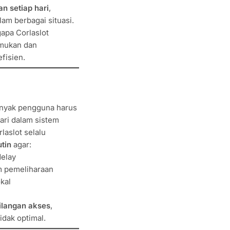
n setiap hari
,
lam berbagai situasi.
apa Corlaslot
emukan dan
fisien.
banyak pengguna harus
ari dalam sistem
laslot selalu
tin
agar:
delay
m pemeliharaan
kal
hilangan akses
,
idak optimal.