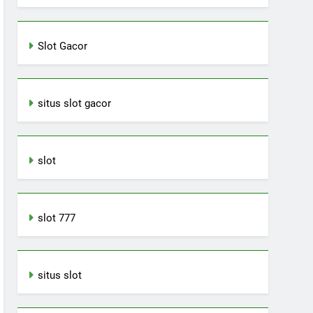
Slot Gacor
situs slot gacor
slot
slot 777
situs slot