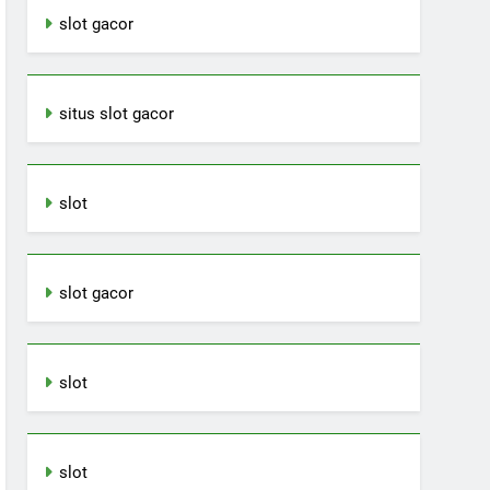
slot gacor
situs slot gacor
slot
slot gacor
slot
slot