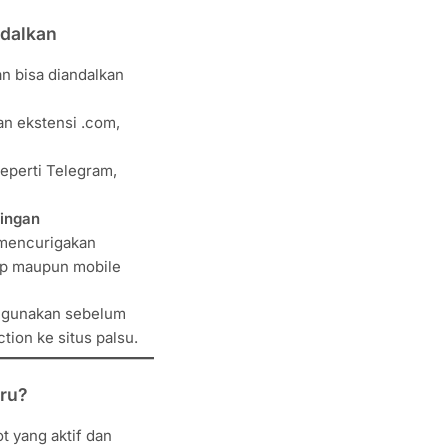
ndalkan
an bisa diandalkan
n ekstensi .com,
eperti Telegram,
ringan
 mencurigakan
op maupun mobile
u gunakan sebelum
tion ke situs palsu.
ru?
t yang aktif dan