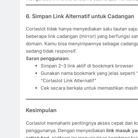
6.
Simpan Link Alternatif untuk Cadangan
Corlaslot tidak hanya menyediakan satu tautan sa
beberapa link cadangan (mirror) yang berfungsi s
domain. Kamu bisa menyimpannya sebagai cadangan
sedang tidak responsif.
Saran penggunaan:
Simpan 2–3 link aktif di bookmark browser
Gunakan nama bookmark yang jelas seperti “C
“Corlaslot Link Alternatif”
Cek secara berkala untuk memastikan masih 
Kesimpulan
Corlaslot memahami pentingnya akses cepat dan k
penggunanya. Dengan menyediakan
link masuk ya
setiap hari
, platform ini menunjukkan komitmen t