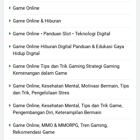
Game Online
Game Online & Hiburan
Game Online • Panduan Slot • Teknologi Digital
Game Online Hiburan Digital Panduan & Edukasi Gaya
Hidup Digital
Game Online Tips dan Trik Gaming Strategi Gaming
Kemenangan dalam Game
Game Online, Kesehatan Mental, Motivasi Bermain, Tips
dan Trik, Pengelolaan Stres
Game Online, Kesehatan Mental, Tips dan Trik Game,
Pengembangan Diri, Keterampilan Bermain
Game Online, MMO & MMORPG, Tren Gaming,
Rekomendasi Game