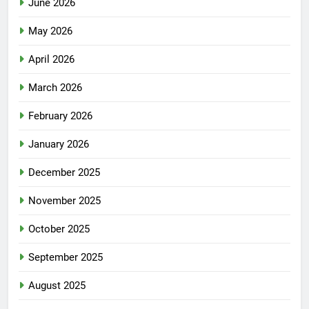
June 2026
May 2026
April 2026
March 2026
February 2026
January 2026
December 2025
November 2025
October 2025
September 2025
August 2025