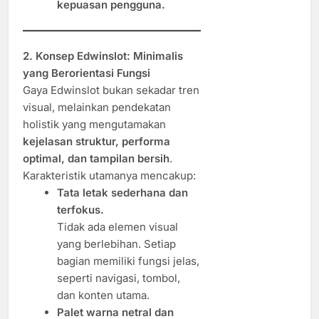
kepuasan pengguna.
2. Konsep Edwinslot: Minimalis
yang Berorientasi Fungsi
Gaya Edwinslot bukan sekadar tren
visual, melainkan pendekatan
holistik yang mengutamakan
kejelasan struktur, performa
optimal, dan tampilan bersih
.
Karakteristik utamanya mencakup:
Tata letak sederhana dan
terfokus.
Tidak ada elemen visual
yang berlebihan. Setiap
bagian memiliki fungsi jelas,
seperti navigasi, tombol,
dan konten utama.
Palet warna netral dan