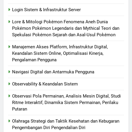
Login Sistem & Infrastruktur Server
Lore & Mitologi Pokémon Fenomena Aneh Dunia
Pokémon Pokémon Legendaris dan Mythical Teori dan
Spekulasi Pokémon Sejarah dan Asal-Usul Pokémon
Manajemen Akses Platform, Infrastruktur Digital,
Keandalan Sistem Online, Optimalisasi Kinerja,
Pengalaman Pengguna
Navigasi Digital dan Antarmuka Pengguna
Observability & Keandalan Sistem
Observasi Pola Permainan, Analisis Mesin Digital, Studi
Ritme Interaktif, Dinamika Sistem Permainan, Perilaku
Putaran
Olahraga Strategi dan Taktik Kesehatan dan Kebugaran
Pengembangan Diri Pengendalian Diri