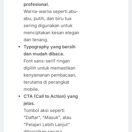
profesional.
Warna-warna seperti abu-
abu, putih, dan biru tua
sering digunakan untuk
menciptakan kesan elegan
dan tenang.
Typography yang bersih
dan mudah dibaca.
Font sans-serif ringan
dipilih untuk memastikan
kenyamanan pembacaan,
terutama di perangkat
mobile.
CTA (Call to Action) yang
jelas.
Tombol aksi seperti
“Daftar”, “Masuk”, atau
“Pelajari Lebih Lanjut”
ditonjolkan secara