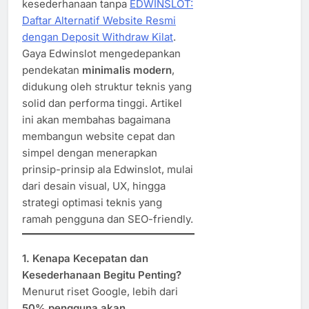
kesederhanaan tanpa
EDWINSLOT:
Daftar Alternatif Website Resmi
dengan Deposit Withdraw Kilat
.
Gaya Edwinslot mengedepankan
pendekatan
minimalis modern
,
didukung oleh struktur teknis yang
solid dan performa tinggi. Artikel
ini akan membahas bagaimana
membangun website cepat dan
simpel dengan menerapkan
prinsip-prinsip ala Edwinslot, mulai
dari desain visual, UX, hingga
strategi optimasi teknis yang
ramah pengguna dan SEO-friendly.
1. Kenapa Kecepatan dan
Kesederhanaan Begitu Penting?
Menurut riset Google, lebih dari
50% pengguna akan