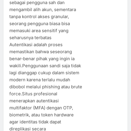
sebagai pengguna sah dan
mengambil alih akun, sementara
tanpa kontrol akses granular,
seorang pengguna biasa bisa
memasuki area sensitif yang
seharusnya terbatas
Autentikasi adalah proses
memastikan bahwa seseorang
benar-benar pihak yang ingin ia
wakili.Penggunaan sandi saja tidak
lagi dianggap cukup dalam sistem
modern karena terlalu mudah
dibobol melalui phishing atau brute
force.Situs profesional
menerapkan autentikasi
multifaktor (MFA) dengan OTP,
biometrik, atau token hardware
agar identitas tidak dapat
direplikasi secara