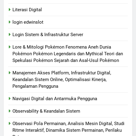
Literasi Digital
login edwinslot
Login Sistem & Infrastruktur Server
Lore & Mitologi Pokémon Fenomena Aneh Dunia
Pokémon Pokémon Legendaris dan Mythical Teori dan
Spekulasi Pokémon Sejarah dan Asal-Usul Pokémon
Manajemen Akses Platform, Infrastruktur Digital,
Keandalan Sistem Online, Optimalisasi Kinerja,
Pengalaman Pengguna
Navigasi Digital dan Antarmuka Pengguna
Observability & Keandalan Sistem
Observasi Pola Permainan, Analisis Mesin Digital, Studi
Ritme Interaktif, Dinamika Sistem Permainan, Perilaku