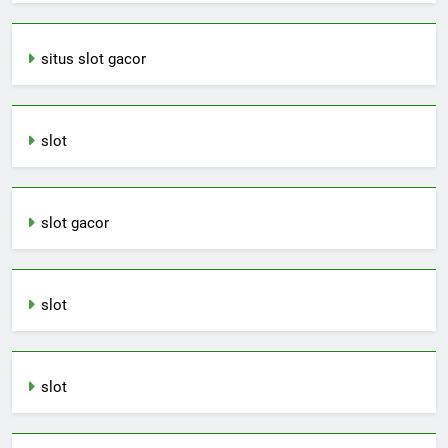
situs slot gacor
slot
slot gacor
slot
slot