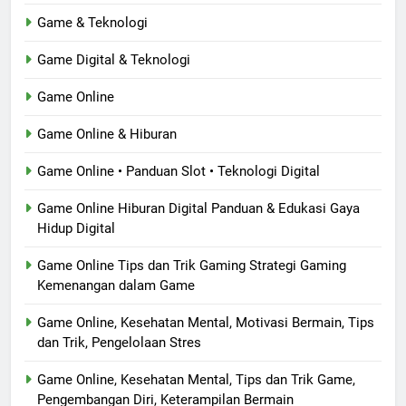
Game & Teknologi
Game Digital & Teknologi
Game Online
Game Online & Hiburan
Game Online • Panduan Slot • Teknologi Digital
Game Online Hiburan Digital Panduan & Edukasi Gaya
Hidup Digital
Game Online Tips dan Trik Gaming Strategi Gaming
Kemenangan dalam Game
Game Online, Kesehatan Mental, Motivasi Bermain, Tips
dan Trik, Pengelolaan Stres
Game Online, Kesehatan Mental, Tips dan Trik Game,
Pengembangan Diri, Keterampilan Bermain