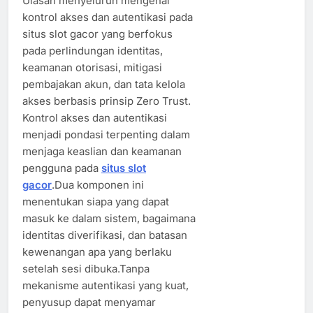
Ulasan menyeluruh mengenai
kontrol akses dan autentikasi pada
situs slot gacor yang berfokus
pada perlindungan identitas,
keamanan otorisasi, mitigasi
pembajakan akun, dan tata kelola
akses berbasis prinsip Zero Trust.
Kontrol akses dan autentikasi
menjadi pondasi terpenting dalam
menjaga keaslian dan keamanan
pengguna pada
situs slot
gacor
.Dua komponen ini
menentukan siapa yang dapat
masuk ke dalam sistem, bagaimana
identitas diverifikasi, dan batasan
kewenangan apa yang berlaku
setelah sesi dibuka.Tanpa
mekanisme autentikasi yang kuat,
penyusup dapat menyamar