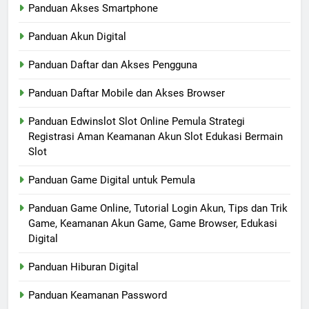
Panduan Akses Smartphone
Panduan Akun Digital
Panduan Daftar dan Akses Pengguna
Panduan Daftar Mobile dan Akses Browser
Panduan Edwinslot Slot Online Pemula Strategi
Registrasi Aman Keamanan Akun Slot Edukasi Bermain
Slot
Panduan Game Digital untuk Pemula
Panduan Game Online, Tutorial Login Akun, Tips dan Trik
Game, Keamanan Akun Game, Game Browser, Edukasi
Digital
Panduan Hiburan Digital
Panduan Keamanan Password