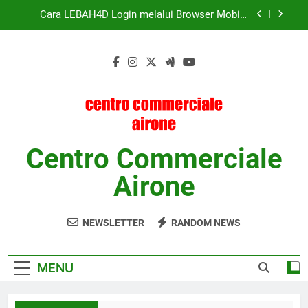
Skip
Cara Login KAYA787 Menggunakan Browser di
to
Perangkat Mobile
content
Cara Mengatasi Formulir KAYA787 Login yang
Tidak Dapat Diisi secara Sistematis
Cara EDWINSLOT Login melalui Smartphone
dengan Mudah, Aman, dan Lebih Terarah
Cara LEBAH4D Login melalui Browser Mobile
secara Praktis
Cara Login KAYA787 Menggunakan Browser di
Perangkat Mobile
Centro Commerciale
Cara Mengatasi Formulir KAYA787 Login yang
Airone
Tidak Dapat Diisi secara Sistematis
NEWSLETTER
RANDOM NEWS
MENU