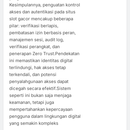
Kesimpulannya, penguatan kontrol
akses dan autentikasi pada situs
slot gacor mencakup beberapa
pilar: verifikasi berlapis,
pembatasan izin berbasis peran,
manajemen sesi, audit log,
verifikasi perangkat, dan
penerapan Zero Trust.Pendekatan
ini memastikan identitas digital
terlindungi, hak akses tetap
terkendali, dan potensi
penyalahgunaan akses dapat
dicegah secara efektif.Sistem
seperti ini bukan saja menjaga
keamanan, tetapi juga
mempertahankan kepercayaan
pengguna dalam lingkungan digital
yang semakin kompleks