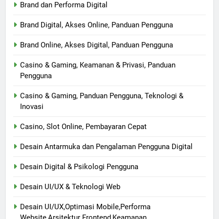
Brand dan Performa Digital
Brand Digital, Akses Online, Panduan Pengguna
Brand Online, Akses Digital, Panduan Pengguna
Casino & Gaming, Keamanan & Privasi, Panduan
Pengguna
Casino & Gaming, Panduan Pengguna, Teknologi &
Inovasi
Casino, Slot Online, Pembayaran Cepat
Desain Antarmuka dan Pengalaman Pengguna Digital
Desain Digital & Psikologi Pengguna
Desain UI/UX & Teknologi Web
Desain UI/UX,Optimasi Mobile,Performa
Website,Arsitektur Frontend,Keamanan