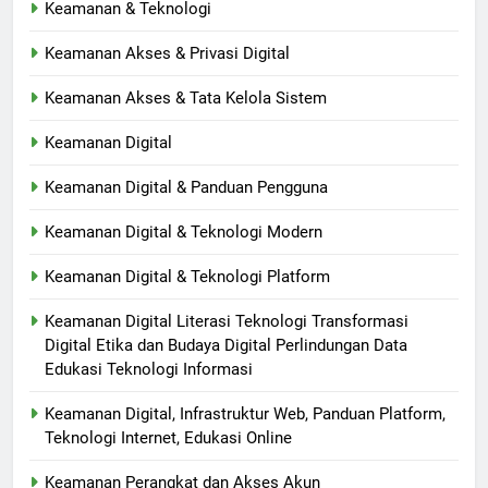
Keamanan & Teknologi
Keamanan Akses & Privasi Digital
Keamanan Akses & Tata Kelola Sistem
Keamanan Digital
Keamanan Digital & Panduan Pengguna
Keamanan Digital & Teknologi Modern
Keamanan Digital & Teknologi Platform
Keamanan Digital Literasi Teknologi Transformasi
Digital Etika dan Budaya Digital Perlindungan Data
Edukasi Teknologi Informasi
Keamanan Digital, Infrastruktur Web, Panduan Platform,
Teknologi Internet, Edukasi Online
Keamanan Perangkat dan Akses Akun