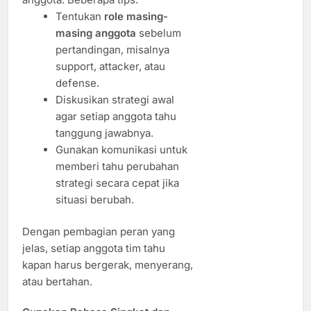
Tentukan
role masing-
masing anggota
sebelum
pertandingan, misalnya
support, attacker, atau
defense.
Diskusikan strategi awal
agar setiap anggota tahu
tanggung jawabnya.
Gunakan komunikasi untuk
memberi tahu perubahan
strategi secara cepat jika
situasi berubah.
Dengan pembagian peran yang
jelas, setiap anggota tim tahu
kapan harus bergerak, menyerang,
atau bertahan.