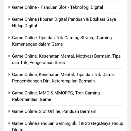
Game Online • Panduan Slot • Teknologi Digital
Game Online Hiburan Digital Panduan & Edukasi Gaya
Hidup Digital
Game Online Tips dan Trik Gaming Strategi Gaming
Kemenangan dalam Game
Game Online, Kesehatan Mental, Motivasi Bermain, Tips
dan Trik, Pengelolaan Stres
Game Online, Kesehatan Mental, Tips dan Trik Game,
Pengembangan Diri, Keterampilan Bermain
Game Online, MMO & MMORPG, Tren Gaming,
Rekomendasi Game
Game Online, Slot Online, Panduan Bermain
Game Online,Panduan Gaming,Skill & Strategi,Gaya Hidup
Digital