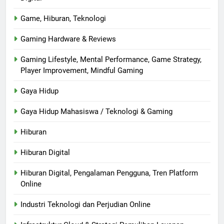
Game, Hiburan, Teknologi
Gaming Hardware & Reviews
Gaming Lifestyle, Mental Performance, Game Strategy,
Player Improvement, Mindful Gaming
Gaya Hidup
Gaya Hidup Mahasiswa / Teknologi & Gaming
Hiburan
Hiburan Digital
Hiburan Digital, Pengalaman Pengguna, Tren Platform
Online
Industri Teknologi dan Perjudian Online