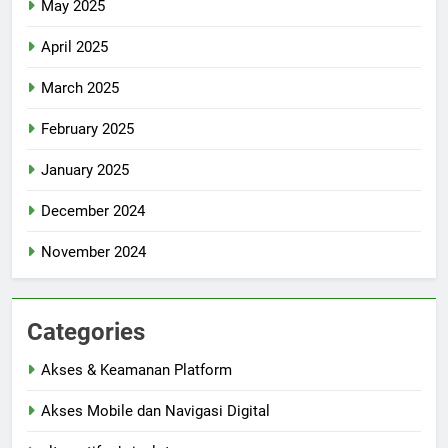
May 2025
April 2025
March 2025
February 2025
January 2025
December 2024
November 2024
Categories
Akses & Keamanan Platform
Akses Mobile dan Navigasi Digital