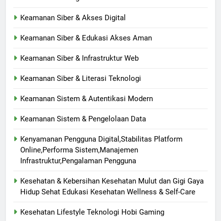
Keamanan Siber & Akses Digital
Keamanan Siber & Edukasi Akses Aman
Keamanan Siber & Infrastruktur Web
Keamanan Siber & Literasi Teknologi
Keamanan Sistem & Autentikasi Modern
Keamanan Sistem & Pengelolaan Data
Kenyamanan Pengguna Digital,Stabilitas Platform
Online,Performa Sistem,Manajemen
Infrastruktur,Pengalaman Pengguna
Kesehatan & Kebersihan Kesehatan Mulut dan Gigi Gaya
Hidup Sehat Edukasi Kesehatan Wellness & Self-Care
Kesehatan Lifestyle Teknologi Hobi Gaming