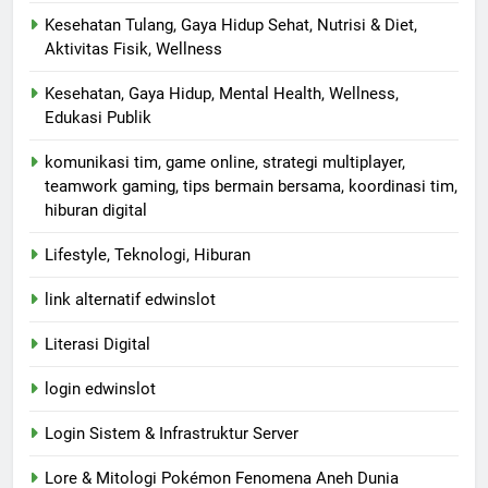
Kesehatan Tulang, Gaya Hidup Sehat, Nutrisi & Diet,
Aktivitas Fisik, Wellness
Kesehatan, Gaya Hidup, Mental Health, Wellness,
Edukasi Publik
komunikasi tim, game online, strategi multiplayer,
teamwork gaming, tips bermain bersama, koordinasi tim,
hiburan digital
Lifestyle, Teknologi, Hiburan
link alternatif edwinslot
Literasi Digital
login edwinslot
Login Sistem & Infrastruktur Server
Lore & Mitologi Pokémon Fenomena Aneh Dunia