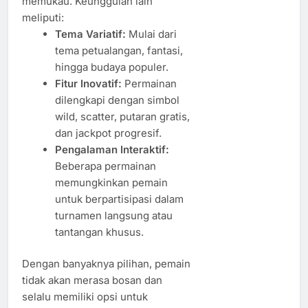
memukau. Keunggulan lain
meliputi:
Tema Variatif:
Mulai dari
tema petualangan, fantasi,
hingga budaya populer.
Fitur Inovatif:
Permainan
dilengkapi dengan simbol
wild, scatter, putaran gratis,
dan jackpot progresif.
Pengalaman Interaktif:
Beberapa permainan
memungkinkan pemain
untuk berpartisipasi dalam
turnamen langsung atau
tantangan khusus.
Dengan banyaknya pilihan, pemain
tidak akan merasa bosan dan
selalu memiliki opsi untuk