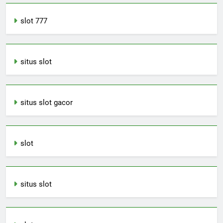
slot 777
situs slot
situs slot gacor
slot
situs slot