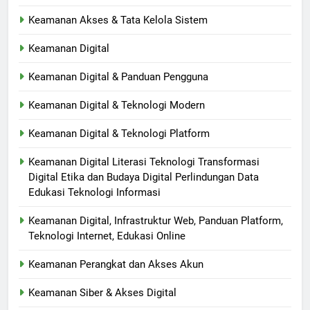
Keamanan Akses & Tata Kelola Sistem
Keamanan Digital
Keamanan Digital & Panduan Pengguna
Keamanan Digital & Teknologi Modern
Keamanan Digital & Teknologi Platform
Keamanan Digital Literasi Teknologi Transformasi
Digital Etika dan Budaya Digital Perlindungan Data
Edukasi Teknologi Informasi
Keamanan Digital, Infrastruktur Web, Panduan Platform,
Teknologi Internet, Edukasi Online
Keamanan Perangkat dan Akses Akun
Keamanan Siber & Akses Digital