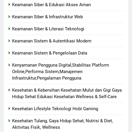
Keamanan Siber & Edukasi Akses Aman
Keamanan Siber & Infrastruktur Web
Keamanan Siber & Literasi Teknologi
Keamanan Sistem & Autentikasi Modern
Keamanan Sistem & Pengelolaan Data
Kenyamanan Pengguna Digital,Stabilitas Platform
Online,Performa Sistem,Manajemen
Infrastruktur,Pengalaman Pengguna
Kesehatan & Kebersihan Kesehatan Mulut dan Gigi Gaya
Hidup Sehat Edukasi Kesehatan Wellness & Self-Care
Kesehatan Lifestyle Teknologi Hobi Gaming
Kesehatan Tulang, Gaya Hidup Sehat, Nutrisi & Diet,
Aktivitas Fisik, Wellness