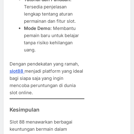
Tersedia penjelasan
lengkap tentang aturan
permainan dan fitur slot.
Mode Demo:
Membantu
pemain baru untuk belajar
tanpa risiko kehilangan
uang.
Dengan pendekatan yang ramah,
slot88
menjadi platform yang ideal
bagi siapa saja yang ingin
mencoba peruntungan di dunia
slot online.
Kesimpulan
Slot 88 menawarkan berbagai
keuntungan bermain dalam