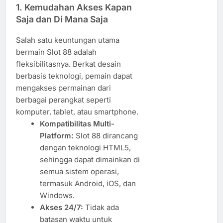
1. Kemudahan Akses Kapan
Saja dan Di Mana Saja
Salah satu keuntungan utama
bermain Slot 88 adalah
fleksibilitasnya. Berkat desain
berbasis teknologi, pemain dapat
mengakses permainan dari
berbagai perangkat seperti
komputer, tablet, atau smartphone.
Kompatibilitas Multi-
Platform:
Slot 88 dirancang
dengan teknologi HTML5,
sehingga dapat dimainkan di
semua sistem operasi,
termasuk Android, iOS, dan
Windows.
Akses 24/7:
Tidak ada
batasan waktu untuk