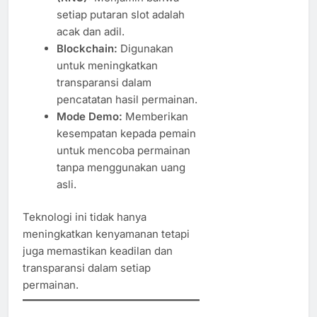
setiap putaran slot adalah
acak dan adil.
Blockchain:
Digunakan
untuk meningkatkan
transparansi dalam
pencatatan hasil permainan.
Mode Demo:
Memberikan
kesempatan kepada pemain
untuk mencoba permainan
tanpa menggunakan uang
asli.
Teknologi ini tidak hanya
meningkatkan kenyamanan tetapi
juga memastikan keadilan dan
transparansi dalam setiap
permainan.