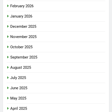
February 2026
January 2026
December 2025
November 2025
October 2025
September 2025
August 2025
July 2025
June 2025
May 2025
April 2025