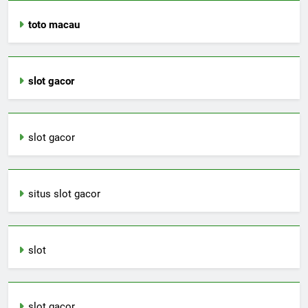
toto macau
slot gacor
slot gacor
situs slot gacor
slot
slot gacor