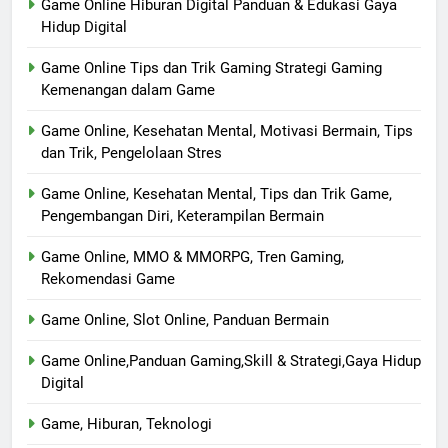
Game Online Hiburan Digital Panduan & Edukasi Gaya
Hidup Digital
Game Online Tips dan Trik Gaming Strategi Gaming
Kemenangan dalam Game
Game Online, Kesehatan Mental, Motivasi Bermain, Tips
dan Trik, Pengelolaan Stres
Game Online, Kesehatan Mental, Tips dan Trik Game,
Pengembangan Diri, Keterampilan Bermain
Game Online, MMO & MMORPG, Tren Gaming,
Rekomendasi Game
Game Online, Slot Online, Panduan Bermain
Game Online,Panduan Gaming,Skill & Strategi,Gaya Hidup
Digital
Game, Hiburan, Teknologi