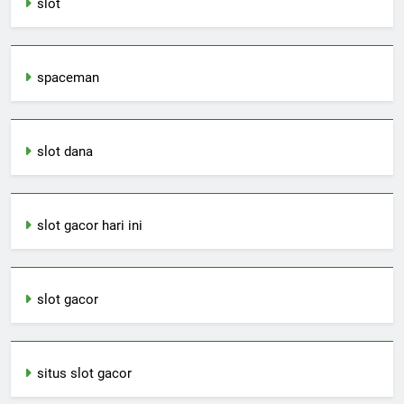
slot
spaceman
slot dana
slot gacor hari ini
slot gacor
situs slot gacor