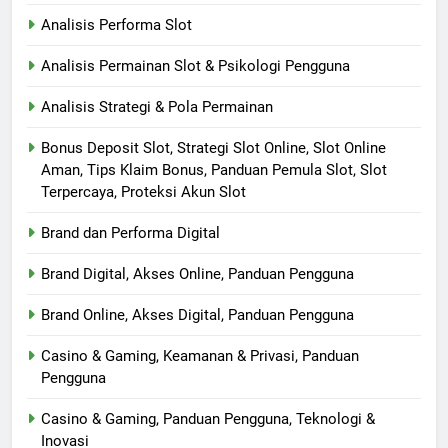
Analisis Performa Slot
Analisis Permainan Slot & Psikologi Pengguna
Analisis Strategi & Pola Permainan
Bonus Deposit Slot, Strategi Slot Online, Slot Online
Aman, Tips Klaim Bonus, Panduan Pemula Slot, Slot
Terpercaya, Proteksi Akun Slot
Brand dan Performa Digital
Brand Digital, Akses Online, Panduan Pengguna
Brand Online, Akses Digital, Panduan Pengguna
Casino & Gaming, Keamanan & Privasi, Panduan
Pengguna
Casino & Gaming, Panduan Pengguna, Teknologi &
Inovasi