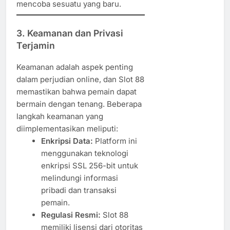
mencoba sesuatu yang baru.
3. Keamanan dan Privasi
Terjamin
Keamanan adalah aspek penting
dalam perjudian online, dan Slot 88
memastikan bahwa pemain dapat
bermain dengan tenang. Beberapa
langkah keamanan yang
diimplementasikan meliputi:
Enkripsi Data:
Platform ini
menggunakan teknologi
enkripsi SSL 256-bit untuk
melindungi informasi
pribadi dan transaksi
pemain.
Regulasi Resmi:
Slot 88
memiliki lisensi dari otoritas