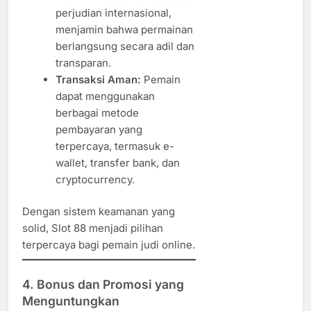
perjudian internasional,
menjamin bahwa permainan
berlangsung secara adil dan
transparan.
Transaksi Aman:
Pemain
dapat menggunakan
berbagai metode
pembayaran yang
terpercaya, termasuk e-
wallet, transfer bank, dan
cryptocurrency.
Dengan sistem keamanan yang
solid, Slot 88 menjadi pilihan
terpercaya bagi pemain judi online.
4. Bonus dan Promosi yang
Menguntungkan