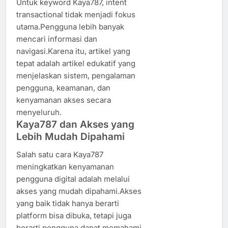
Untuk keyword Kaya787, intent
transactional tidak menjadi fokus
utama.Pengguna lebih banyak
mencari informasi dan
navigasi.Karena itu, artikel yang
tepat adalah artikel edukatif yang
menjelaskan sistem, pengalaman
pengguna, keamanan, dan
kenyamanan akses secara
menyeluruh.
Kaya787 dan Akses yang
Lebih Mudah Dipahami
Salah satu cara Kaya787
meningkatkan kenyamanan
pengguna digital adalah melalui
akses yang mudah dipahami.Akses
yang baik tidak hanya berarti
platform bisa dibuka, tetapi juga
berarti pengguna dapat memahami