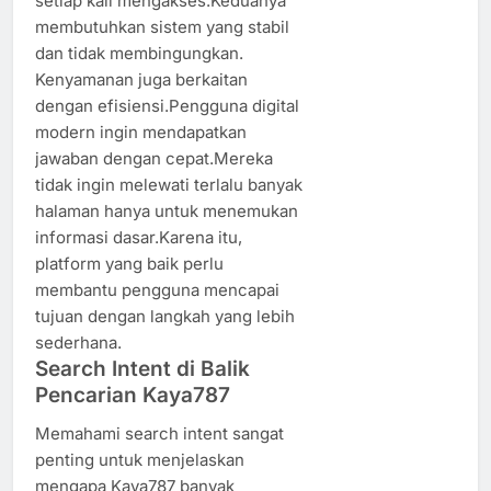
setiap kali mengakses.Keduanya
membutuhkan sistem yang stabil
dan tidak membingungkan.
Kenyamanan juga berkaitan
dengan efisiensi.Pengguna digital
modern ingin mendapatkan
jawaban dengan cepat.Mereka
tidak ingin melewati terlalu banyak
halaman hanya untuk menemukan
informasi dasar.Karena itu,
platform yang baik perlu
membantu pengguna mencapai
tujuan dengan langkah yang lebih
sederhana.
Search Intent di Balik
Pencarian Kaya787
Memahami search intent sangat
penting untuk menjelaskan
mengapa Kaya787 banyak