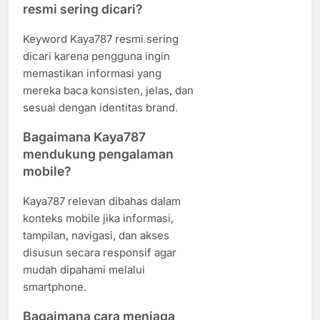
resmi sering dicari?
Keyword Kaya787 resmi sering
dicari karena pengguna ingin
memastikan informasi yang
mereka baca konsisten, jelas, dan
sesuai dengan identitas brand.
Bagaimana Kaya787
mendukung pengalaman
mobile?
Kaya787 relevan dibahas dalam
konteks mobile jika informasi,
tampilan, navigasi, dan akses
disusun secara responsif agar
mudah dipahami melalui
smartphone.
Bagaimana cara menjaga