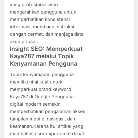
yang profesional akan
mengarahkan pengguna untuk
memperhatikan konsistensi
informasi, membaca instruksi
dengan cermat, dan menjaga data
akun pribadi.
Insight SEO: Memperkuat
Kaya787 melalui Topik
Kenyamanan Pengguna
Topik kenyamanan pengguna
memiliki nilai kuat untuk
memperkuat brand keyword
Kaya787 di Google.Pengguna
digital modern semakin
memperhatikan pengalaman akses,
tampilan mobile, navigasi, dan
keamanan.Karena itu, artikel yang
membahas user experience dapat