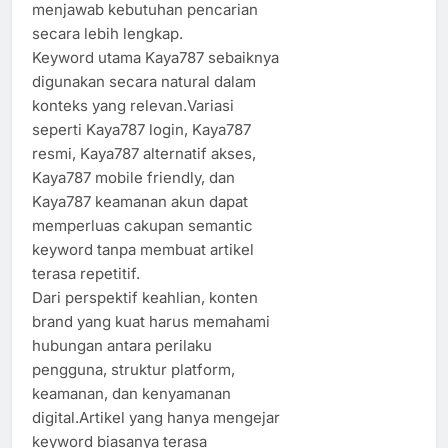
menjawab kebutuhan pencarian
secara lebih lengkap.
Keyword utama Kaya787 sebaiknya
digunakan secara natural dalam
konteks yang relevan.Variasi
seperti Kaya787 login, Kaya787
resmi, Kaya787 alternatif akses,
Kaya787 mobile friendly, dan
Kaya787 keamanan akun dapat
memperluas cakupan semantic
keyword tanpa membuat artikel
terasa repetitif.
Dari perspektif keahlian, konten
brand yang kuat harus memahami
hubungan antara perilaku
pengguna, struktur platform,
keamanan, dan kenyamanan
digital.Artikel yang hanya mengejar
keyword biasanya terasa