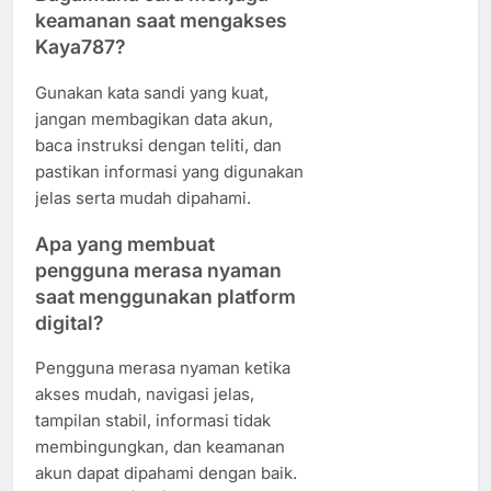
keamanan saat mengakses
Kaya787?
Gunakan kata sandi yang kuat,
jangan membagikan data akun,
baca instruksi dengan teliti, dan
pastikan informasi yang digunakan
jelas serta mudah dipahami.
Apa yang membuat
pengguna merasa nyaman
saat menggunakan platform
digital?
Pengguna merasa nyaman ketika
akses mudah, navigasi jelas,
tampilan stabil, informasi tidak
membingungkan, dan keamanan
akun dapat dipahami dengan baik.