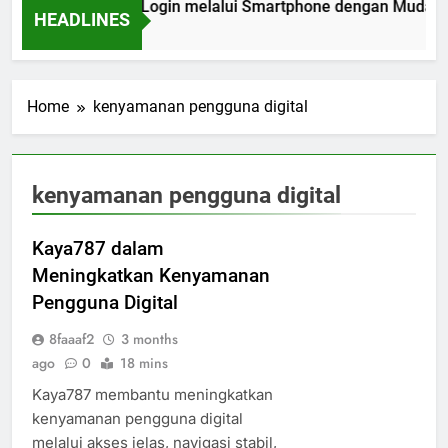
ara EDWINSLOT Login melalui Smartphone dengan Mudah, Am
HEADLINES
 Weeks Ago
Home
kenyamanan pengguna digital
kenyamanan pengguna digital
Kaya787 dalam
Meningkatkan Kenyamanan
Pengguna Digital
8faaaf2
3 months
ago
0
18 mins
Kaya787 membantu meningkatkan
kenyamanan pengguna digital
melalui akses jelas, navigasi stabil,