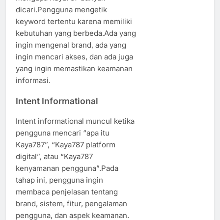
dicari.Pengguna mengetik
keyword tertentu karena memiliki
kebutuhan yang berbeda.Ada yang
ingin mengenal brand, ada yang
ingin mencari akses, dan ada juga
yang ingin memastikan keamanan
informasi.
Intent Informational
Intent informational muncul ketika
pengguna mencari “apa itu
Kaya787”, “Kaya787 platform
digital”, atau “Kaya787
kenyamanan pengguna”.Pada
tahap ini, pengguna ingin
membaca penjelasan tentang
brand, sistem, fitur, pengalaman
pengguna, dan aspek keamanan.