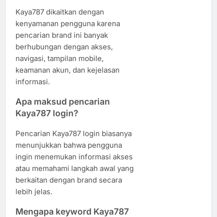
Kaya787 dikaitkan dengan
kenyamanan pengguna karena
pencarian brand ini banyak
berhubungan dengan akses,
navigasi, tampilan mobile,
keamanan akun, dan kejelasan
informasi.
Apa maksud pencarian
Kaya787 login?
Pencarian Kaya787 login biasanya
menunjukkan bahwa pengguna
ingin menemukan informasi akses
atau memahami langkah awal yang
berkaitan dengan brand secara
lebih jelas.
Mengapa keyword Kaya787