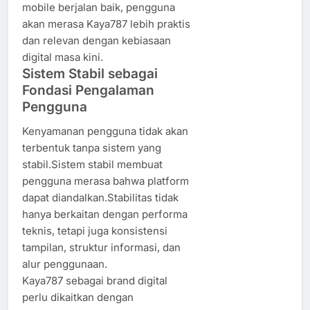
mobile berjalan baik, pengguna
akan merasa Kaya787 lebih praktis
dan relevan dengan kebiasaan
digital masa kini.
Sistem Stabil sebagai
Fondasi Pengalaman
Pengguna
Kenyamanan pengguna tidak akan
terbentuk tanpa sistem yang
stabil.Sistem stabil membuat
pengguna merasa bahwa platform
dapat diandalkan.Stabilitas tidak
hanya berkaitan dengan performa
teknis, tetapi juga konsistensi
tampilan, struktur informasi, dan
alur penggunaan.
Kaya787 sebagai brand digital
perlu dikaitkan dengan