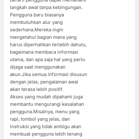
langkah awal tanpa kebingungan.
Pengguna baru biasanya
membutuhkan alur yang
sederhana.Mereka ingin
mengetahui bagian mana yang
harus diperhatikan terlebih dahulu,
bagaimana membaca informasi
utama, dan apa saja hal yang perlu
dijaga saat menggunakan
akun.Jika semua informasi disusun
dengan jelas, pengalaman awal
akan terasa lebih positif.
Akses yang mudah dipahami juga
membantu mengurangi kesalahan
pengguna.Misalnya, menu yang
rapi, tombol yang jelas, dan
instruksi yang tidak ambigu akan
membuat pengguna lebih tenang