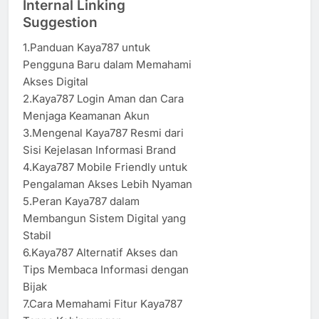
Internal Linking
Suggestion
1.Panduan Kaya787 untuk
Pengguna Baru dalam Memahami
Akses Digital
2.Kaya787 Login Aman dan Cara
Menjaga Keamanan Akun
3.Mengenal Kaya787 Resmi dari
Sisi Kejelasan Informasi Brand
4.Kaya787 Mobile Friendly untuk
Pengalaman Akses Lebih Nyaman
5.Peran Kaya787 dalam
Membangun Sistem Digital yang
Stabil
6.Kaya787 Alternatif Akses dan
Tips Membaca Informasi dengan
Bijak
7.Cara Memahami Fitur Kaya787