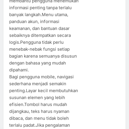
membantu pengguna menemukan
informasi penting tanpa terlalu
banyak langkah.Menu utama,
panduan akun, informasi
keamanan, dan bantuan dasar
sebaiknya ditempatkan secara
logis.Pengguna tidak perlu
menebak-nebak fungsi setiap
bagian karena semuanya disusun
dengan bahasa yang mudah
dipahami.
Bagi pengguna mobile, navigasi
sederhana menjadi semakin
penting.Layar kecil membutuhkan
susunan elemen yang lebih
efisien.Tombol harus mudah
dijangkau, teks harus nyaman
dibaca, dan menu tidak boleh
terlalu padat.Jika pengalaman