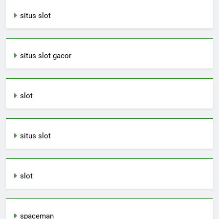
situs slot
situs slot gacor
slot
situs slot
slot
spaceman