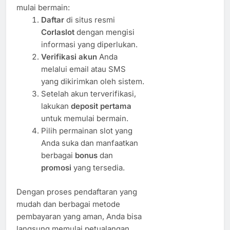
mulai bermain:
Daftar
di situs resmi
Corlaslot
dengan mengisi
informasi yang diperlukan.
Verifikasi akun
Anda
melalui email atau SMS
yang dikirimkan oleh sistem.
Setelah akun terverifikasi,
lakukan
deposit pertama
untuk memulai bermain.
Pilih permainan slot yang
Anda suka dan manfaatkan
berbagai
bonus
dan
promosi
yang tersedia.
Dengan proses pendaftaran yang
mudah dan berbagai metode
pembayaran yang aman, Anda bisa
langsung memulai petualangan