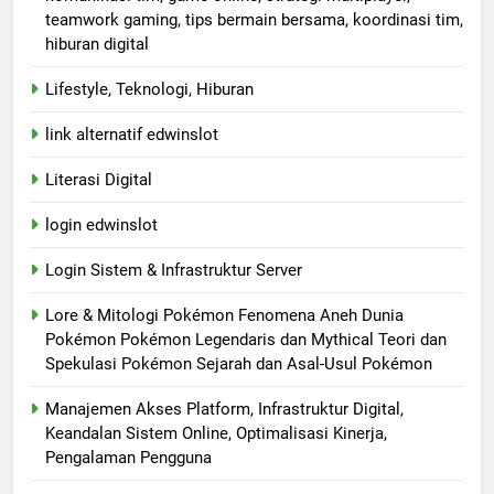
teamwork gaming, tips bermain bersama, koordinasi tim,
hiburan digital
Lifestyle, Teknologi, Hiburan
link alternatif edwinslot
Literasi Digital
login edwinslot
Login Sistem & Infrastruktur Server
Lore & Mitologi Pokémon Fenomena Aneh Dunia
Pokémon Pokémon Legendaris dan Mythical Teori dan
Spekulasi Pokémon Sejarah dan Asal-Usul Pokémon
Manajemen Akses Platform, Infrastruktur Digital,
Keandalan Sistem Online, Optimalisasi Kinerja,
Pengalaman Pengguna