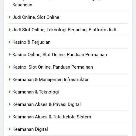
Keuangan
Judi Online, Slot Online
Judi Slot Online, Teknologi Perjudian, Platform Judi
Kasino & Perjudian
Kasino Online, Slot Online, Panduan Permainan
Kasino, Slot Online, Panduan Permainan
Keamanan & Manajemen Infrastruktur
Keamanan & Teknologi
Keamanan Akses & Privasi Digital
Keamanan Akses & Tata Kelola Sistem
Keamanan Digital