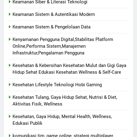
Keamanan Siber & Literasi Teknologi
Keamanan Sistem & Autentikasi Modern
Keamanan Sistem & Pengelolaan Data
Kenyamanan Pengguna Digital,Stabilitas Platform
Online,Performa Sistem,Manajemen
Infrastruktur,Pengalaman Pengguna
Kesehatan & Kebersihan Kesehatan Mulut dan Gigi Gaya
Hidup Sehat Edukasi Kesehatan Wellness & Self-Care
Kesehatan Lifestyle Teknologi Hobi Gaming
Kesehatan Tulang, Gaya Hidup Sehat, Nutrisi & Diet,
Aktivitas Fisik, Wellness
Kesehatan, Gaya Hidup, Mental Health, Wellness,
Edukasi Publik
komunikasi tim, game online, strategi multiplayer,