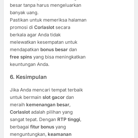
besar tanpa harus mengeluarkan
banyak uang.
Pastikan untuk memeriksa halaman
promosi di
Corlaslot
secara
berkala agar Anda tidak
melewatkan kesempatan untuk
mendapatkan
bonus besar
dan
free spins
yang bisa meningkatkan
keuntungan Anda.
6.
Kesimpulan
Jika Anda mencari tempat terbaik
untuk bermain
slot gacor
dan
meraih
kemenangan besar
,
Corlaslot
adalah pilihan yang
sangat tepat. Dengan
RTP tinggi
,
berbagai
fitur bonus
yang
menguntungkan,
keamanan