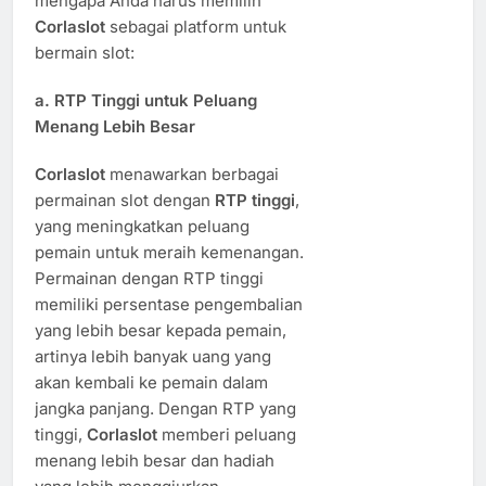
mengapa Anda harus memilih
Corlaslot
sebagai platform untuk
bermain slot:
a. RTP Tinggi untuk Peluang
Menang Lebih Besar
Corlaslot
menawarkan berbagai
permainan slot dengan
RTP tinggi
,
yang meningkatkan peluang
pemain untuk meraih kemenangan.
Permainan dengan RTP tinggi
memiliki persentase pengembalian
yang lebih besar kepada pemain,
artinya lebih banyak uang yang
akan kembali ke pemain dalam
jangka panjang. Dengan RTP yang
tinggi,
Corlaslot
memberi peluang
menang lebih besar dan hadiah