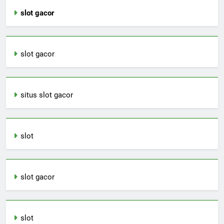
slot gacor
slot gacor
situs slot gacor
slot
slot gacor
slot