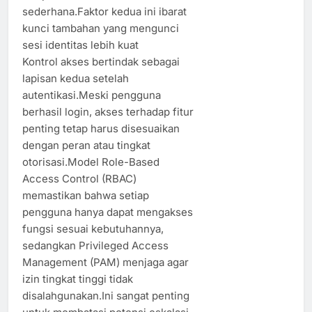
sederhana.Faktor kedua ini ibarat
kunci tambahan yang mengunci
sesi identitas lebih kuat
Kontrol akses bertindak sebagai
lapisan kedua setelah
autentikasi.Meski pengguna
berhasil login, akses terhadap fitur
penting tetap harus disesuaikan
dengan peran atau tingkat
otorisasi.Model Role-Based
Access Control (RBAC)
memastikan bahwa setiap
pengguna hanya dapat mengakses
fungsi sesuai kebutuhannya,
sedangkan Privileged Access
Management (PAM) menjaga agar
izin tingkat tinggi tidak
disalahgunakan.Ini sangat penting