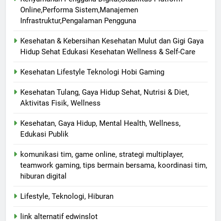
Online,Performa Sistem,Manajemen
Infrastruktur,Pengalaman Pengguna
Kesehatan & Kebersihan Kesehatan Mulut dan Gigi Gaya
Hidup Sehat Edukasi Kesehatan Wellness & Self-Care
Kesehatan Lifestyle Teknologi Hobi Gaming
Kesehatan Tulang, Gaya Hidup Sehat, Nutrisi & Diet,
Aktivitas Fisik, Wellness
Kesehatan, Gaya Hidup, Mental Health, Wellness,
Edukasi Publik
komunikasi tim, game online, strategi multiplayer,
teamwork gaming, tips bermain bersama, koordinasi tim,
hiburan digital
Lifestyle, Teknologi, Hiburan
link alternatif edwinslot