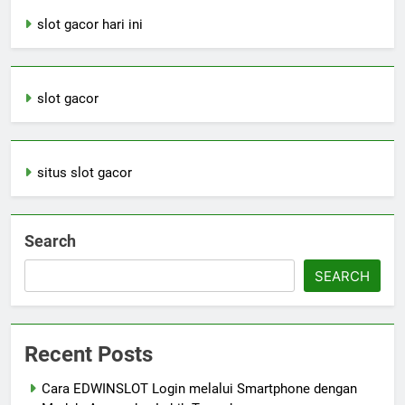
slot gacor hari ini
slot gacor
situs slot gacor
Search
SEARCH
Recent Posts
Cara EDWINSLOT Login melalui Smartphone dengan