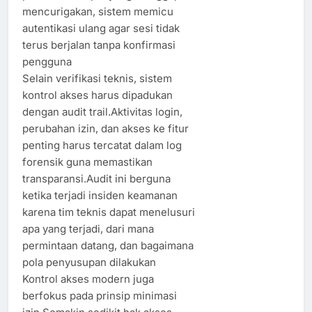
mencurigakan, sistem memicu
autentikasi ulang agar sesi tidak
terus berjalan tanpa konfirmasi
pengguna
Selain verifikasi teknis, sistem
kontrol akses harus dipadukan
dengan audit trail.Aktivitas login,
perubahan izin, dan akses ke fitur
penting harus tercatat dalam log
forensik guna memastikan
transparansi.Audit ini berguna
ketika terjadi insiden keamanan
karena tim teknis dapat menelusuri
apa yang terjadi, dari mana
permintaan datang, dan bagaimana
pola penyusupan dilakukan
Kontrol akses modern juga
berfokus pada prinsip minimasi