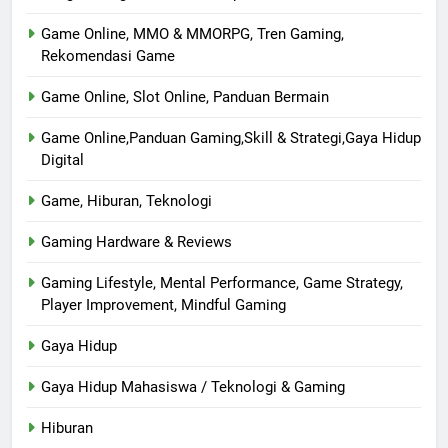
Game Online, MMO & MMORPG, Tren Gaming,
Rekomendasi Game
Game Online, Slot Online, Panduan Bermain
Game Online,Panduan Gaming,Skill & Strategi,Gaya Hidup
Digital
Game, Hiburan, Teknologi
Gaming Hardware & Reviews
Gaming Lifestyle, Mental Performance, Game Strategy,
Player Improvement, Mindful Gaming
Gaya Hidup
Gaya Hidup Mahasiswa / Teknologi & Gaming
Hiburan