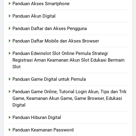
Panduan Akses Smartphone
Panduan Akun Digital
Panduan Daftar dan Akses Pengguna
Panduan Daftar Mobile dan Akses Browser
Panduan Edwinslot Slot Online Pemula Strategi
Registrasi Aman Keamanan Akun Slot Edukasi Bermain
Slot
Panduan Game Digital untuk Pemula
Panduan Game Online, Tutorial Login Akun, Tips dan Trik
Game, Keamanan Akun Game, Game Browser, Edukasi
Digital
Panduan Hiburan Digital
Panduan Keamanan Password