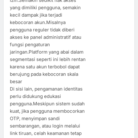
izin.Semakin sedikit hak akses
yang dimiliki pengguna, semakin
kecil dampak jika terjadi
kebocoran akun.Misalnya
pengguna reguler tidak diberi
akses ke panel administratif atau
fungsi pengaturan
jaringan.Platform yang abai dalam
segmentasi seperti ini lebih rentan
karena satu akun terbobol dapat
berujung pada kebocoran skala
besar
Di sisi lain, pengamanan identitas
perlu didukung edukasi
pengguna.Meskipun sistem sudah
kuat, jika pengguna membocorkan
OTP, menyimpan sandi
sembarangan, atau login melalui
link tiruan, celah keamanan tetap