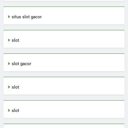
situs slot gacor
slot
slot gacor
slot
slot