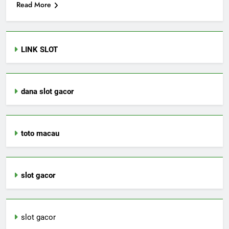
Read More
LINK SLOT
dana slot gacor
toto macau
slot gacor
slot gacor