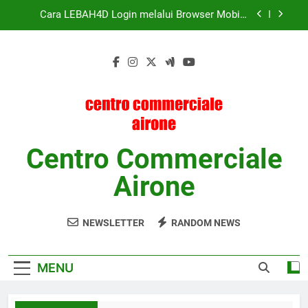
Skip
Cara Login KAYA787 Menggunakan Browser di
to
Perangkat Mobile
content
Cara Mengatasi Formulir KAYA787 Login yang
Tidak Dapat Diisi secara Sistematis
Cara EDWINSLOT Login melalui Smartphone
dengan Mudah, Aman, dan Lebih Terarah
Cara LEBAH4D Login melalui Browser Mobile
secara Praktis
Cara Login KAYA787 Menggunakan Browser di
Perangkat Mobile
Centro Commerciale
Cara Mengatasi Formulir KAYA787 Login yang
Airone
Tidak Dapat Diisi secara Sistematis
NEWSLETTER
RANDOM NEWS
MENU