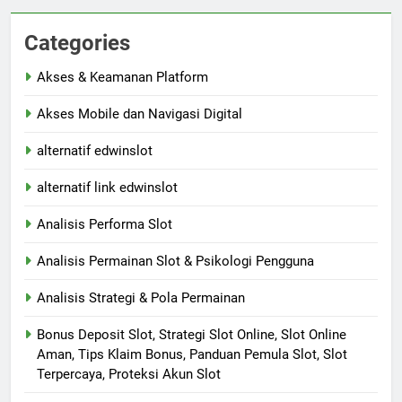
Categories
Akses & Keamanan Platform
Akses Mobile dan Navigasi Digital
alternatif edwinslot
alternatif link edwinslot
Analisis Performa Slot
Analisis Permainan Slot & Psikologi Pengguna
Analisis Strategi & Pola Permainan
Bonus Deposit Slot, Strategi Slot Online, Slot Online
Aman, Tips Klaim Bonus, Panduan Pemula Slot, Slot
Terpercaya, Proteksi Akun Slot