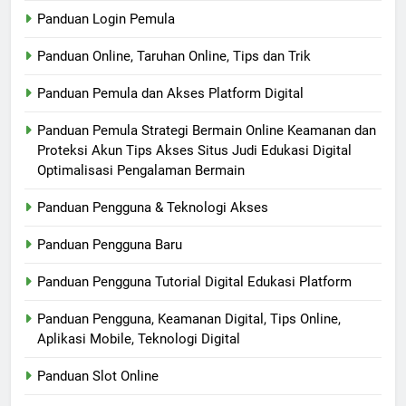
Panduan Login Pemula
Panduan Online, Taruhan Online, Tips dan Trik
Panduan Pemula dan Akses Platform Digital
Panduan Pemula Strategi Bermain Online Keamanan dan
Proteksi Akun Tips Akses Situs Judi Edukasi Digital
Optimalisasi Pengalaman Bermain
Panduan Pengguna & Teknologi Akses
Panduan Pengguna Baru
Panduan Pengguna Tutorial Digital Edukasi Platform
Panduan Pengguna, Keamanan Digital, Tips Online,
Aplikasi Mobile, Teknologi Digital
Panduan Slot Online