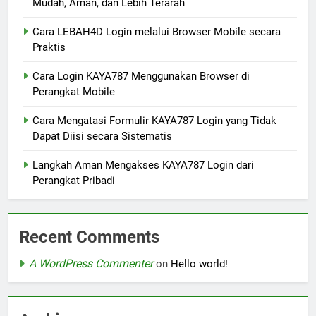
Mudah, Aman, dan Lebih Terarah
Cara LEBAH4D Login melalui Browser Mobile secara
Praktis
Cara Login KAYA787 Menggunakan Browser di
Perangkat Mobile
Cara Mengatasi Formulir KAYA787 Login yang Tidak
Dapat Diisi secara Sistematis
Langkah Aman Mengakses KAYA787 Login dari
Perangkat Pribadi
Recent Comments
A WordPress Commenter
on
Hello world!