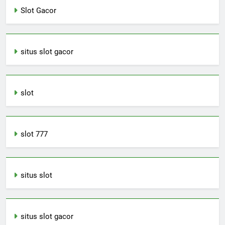
Slot Gacor
situs slot gacor
slot
slot 777
situs slot
situs slot gacor