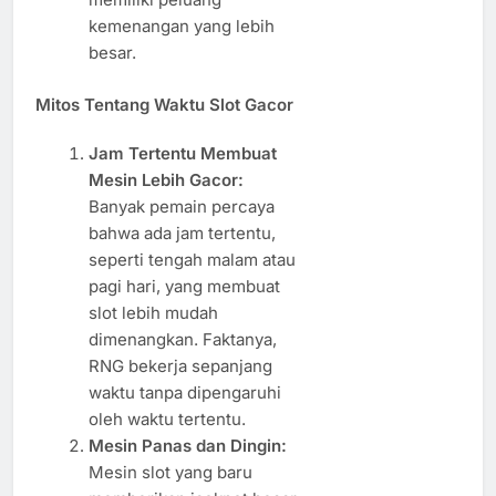
kemenangan yang lebih
besar.
Mitos Tentang Waktu Slot Gacor
Jam Tertentu Membuat
Mesin Lebih Gacor:
Banyak pemain percaya
bahwa ada jam tertentu,
seperti tengah malam atau
pagi hari, yang membuat
slot lebih mudah
dimenangkan. Faktanya,
RNG bekerja sepanjang
waktu tanpa dipengaruhi
oleh waktu tertentu.
Mesin Panas dan Dingin:
Mesin slot yang baru