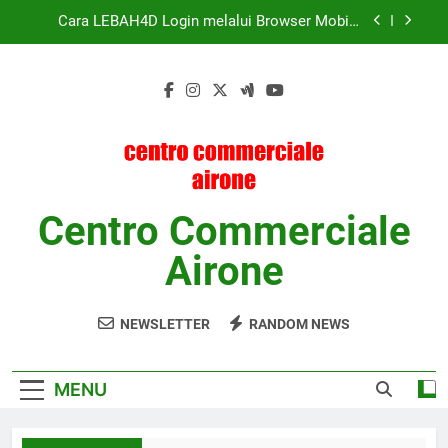
Skip
Cara Login KAYA787 Menggunakan Browser di
to
Perangkat Mobile
content
Cara Mengatasi Formulir KAYA787 Login yang
Tidak Dapat Diisi secara Sistematis
Cara EDWINSLOT Login melalui Smartphone
dengan Mudah, Aman, dan Lebih Terarah
Cara LEBAH4D Login melalui Browser Mobile
secara Praktis
Cara Login KAYA787 Menggunakan Browser di
Perangkat Mobile
Centro Commerciale
Cara Mengatasi Formulir KAYA787 Login yang
Airone
Tidak Dapat Diisi secara Sistematis
NEWSLETTER
RANDOM NEWS
MENU