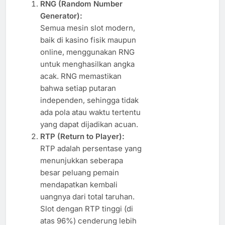
RNG (Random Number
Generator):
Semua mesin slot modern,
baik di kasino fisik maupun
online, menggunakan RNG
untuk menghasilkan angka
acak. RNG memastikan
bahwa setiap putaran
independen, sehingga tidak
ada pola atau waktu tertentu
yang dapat dijadikan acuan.
RTP (Return to Player):
RTP adalah persentase yang
menunjukkan seberapa
besar peluang pemain
mendapatkan kembali
uangnya dari total taruhan.
Slot dengan RTP tinggi (di
atas 96%) cenderung lebih