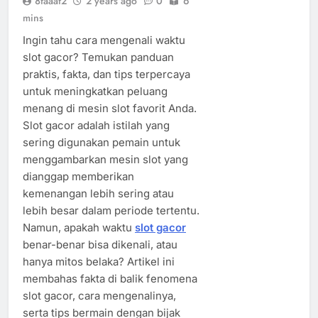
8faaaf2
2 years ago
0
6
mins
Ingin tahu cara mengenali waktu
slot gacor? Temukan panduan
praktis, fakta, dan tips terpercaya
untuk meningkatkan peluang
menang di mesin slot favorit Anda.
Slot gacor adalah istilah yang
sering digunakan pemain untuk
menggambarkan mesin slot yang
dianggap memberikan
kemenangan lebih sering atau
lebih besar dalam periode tertentu.
Namun, apakah waktu
slot gacor
benar-benar bisa dikenali, atau
hanya mitos belaka? Artikel ini
membahas fakta di balik fenomena
slot gacor, cara mengenalinya,
serta tips bermain dengan bijak