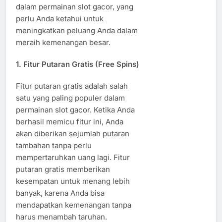
dalam permainan slot gacor, yang
perlu Anda ketahui untuk
meningkatkan peluang Anda dalam
meraih kemenangan besar.
1.
Fitur Putaran Gratis (Free Spins)
Fitur putaran gratis adalah salah
satu yang paling populer dalam
permainan slot gacor. Ketika Anda
berhasil memicu fitur ini, Anda
akan diberikan sejumlah putaran
tambahan tanpa perlu
mempertaruhkan uang lagi. Fitur
putaran gratis memberikan
kesempatan untuk menang lebih
banyak, karena Anda bisa
mendapatkan kemenangan tanpa
harus menambah taruhan.