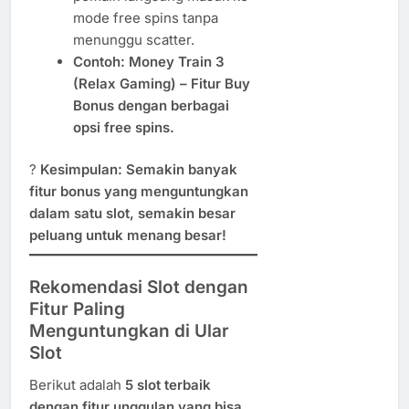
mode free spins tanpa
menunggu scatter.
Contoh:
Money Train 3
(Relax Gaming) – Fitur Buy
Bonus dengan berbagai
opsi free spins.
?
Kesimpulan:
Semakin banyak
fitur bonus yang menguntungkan
dalam satu slot, semakin besar
peluang untuk menang besar!
Rekomendasi Slot dengan
Fitur Paling
Menguntungkan di Ular
Slot
Berikut adalah
5 slot terbaik
dengan fitur unggulan yang bisa