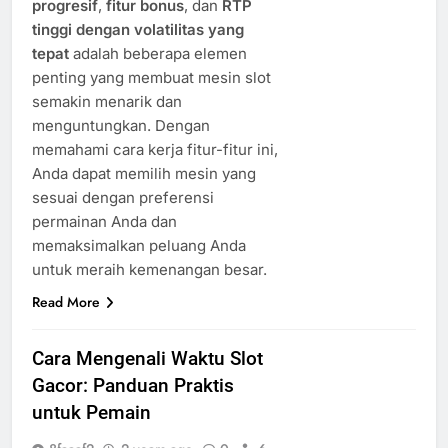
progresif
,
fitur bonus
, dan
RTP
tinggi dengan volatilitas yang
tepat
adalah beberapa elemen
penting yang membuat mesin slot
semakin menarik dan
menguntungkan. Dengan
memahami cara kerja fitur-fitur ini,
Anda dapat memilih mesin yang
sesuai dengan preferensi
permainan Anda dan
memaksimalkan peluang Anda
untuk meraih kemenangan besar.
Read More
Cara Mengenali Waktu Slot
Gacor: Panduan Praktis
untuk Pemain