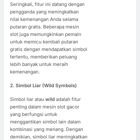
Seringkali, fitur ini datang dengan
pengganda yang meningkatkan
nilai kemenangan Anda selama
putaran gratis. Beberapa mesin
slot juga memungkinkan pemain
untuk memicu kembali putaran
gratis dengan mendapatkan simbol
tertentu, memberikan peluang
lebih banyak untuk meraih
kemenangan.
2.
Simbol Liar (Wild Symbols)
Simbol liar atau
wild
adalah fitur
penting dalam mesin slot gacor
yang berfungsi untuk
menggantikan simbol lain dalam
kombinasi yang menang. Dengan
demikian, simbol liar meningkatkan