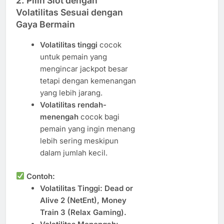
2. Pilih Slot dengan
Volatilitas Sesuai dengan
Gaya Bermain
Volatilitas tinggi
cocok
untuk pemain yang
mengincar jackpot besar
tetapi dengan kemenangan
yang lebih jarang.
Volatilitas rendah-
menengah
cocok bagi
pemain yang ingin menang
lebih sering meskipun
dalam jumlah kecil.
Contoh:
Volatilitas Tinggi:
Dead or
Alive 2 (NetEnt), Money
Train 3 (Relax Gaming).