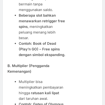
bermain tanpa
menggunakan saldo.
Beberapa slot bahkan
menawarkan retrigger free
spins
, meningkatkan
peluang menang lebih
besar.
Contoh:
Book of Dead
(Play’n GO) – Free spins
dengan simbol ekspanding.
B. Multiplier (Pengganda
Kemenangan)
Multiplier bisa
meningkatkan pembayaran
hingga
ratusan kali lipat
dari taruhan awal.
Contoh:
Gates of Olympus