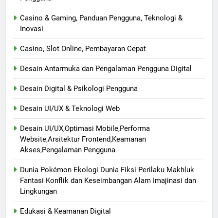
Casino & Gaming, Panduan Pengguna, Teknologi &
Inovasi
Casino, Slot Online, Pembayaran Cepat
Desain Antarmuka dan Pengalaman Pengguna Digital
Desain Digital & Psikologi Pengguna
Desain UI/UX & Teknologi Web
Desain UI/UX,Optimasi Mobile,Performa
Website,Arsitektur Frontend,Keamanan
Akses,Pengalaman Pengguna
Dunia Pokémon Ekologi Dunia Fiksi Perilaku Makhluk
Fantasi Konflik dan Keseimbangan Alam Imajinasi dan
Lingkungan
Edukasi & Keamanan Digital