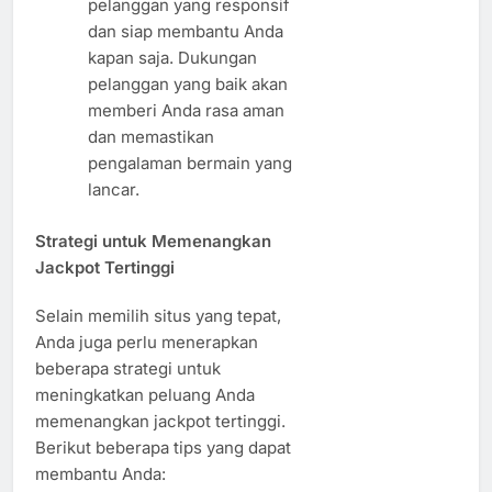
pelanggan yang responsif
dan siap membantu Anda
kapan saja. Dukungan
pelanggan yang baik akan
memberi Anda rasa aman
dan memastikan
pengalaman bermain yang
lancar.
Strategi untuk Memenangkan
Jackpot Tertinggi
Selain memilih situs yang tepat,
Anda juga perlu menerapkan
beberapa strategi untuk
meningkatkan peluang Anda
memenangkan jackpot tertinggi.
Berikut beberapa tips yang dapat
membantu Anda: