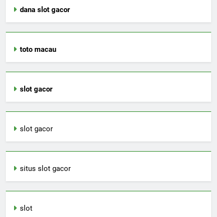
dana slot gacor
toto macau
slot gacor
slot gacor
situs slot gacor
slot