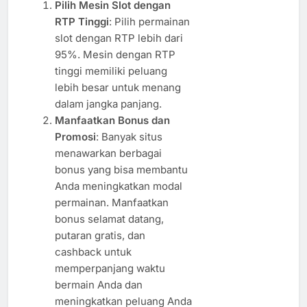
Pilih Mesin Slot dengan
RTP Tinggi
: Pilih permainan
slot dengan RTP lebih dari
95%. Mesin dengan RTP
tinggi memiliki peluang
lebih besar untuk menang
dalam jangka panjang.
Manfaatkan Bonus dan
Promosi
: Banyak situs
menawarkan berbagai
bonus yang bisa membantu
Anda meningkatkan modal
permainan. Manfaatkan
bonus selamat datang,
putaran gratis, dan
cashback untuk
memperpanjang waktu
bermain Anda dan
meningkatkan peluang Anda