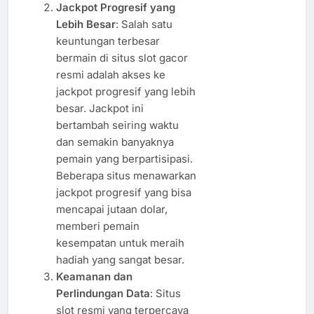
Jackpot Progresif yang
Lebih Besar
: Salah satu
keuntungan terbesar
bermain di situs slot gacor
resmi adalah akses ke
jackpot progresif yang lebih
besar. Jackpot ini
bertambah seiring waktu
dan semakin banyaknya
pemain yang berpartisipasi.
Beberapa situs menawarkan
jackpot progresif yang bisa
mencapai jutaan dolar,
memberi pemain
kesempatan untuk meraih
hadiah yang sangat besar.
Keamanan dan
Perlindungan Data
: Situs
slot resmi yang terpercaya