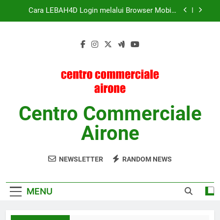
Skip
Cara Login KAYA787 Menggunakan Browser di
to
Perangkat Mobile
content
Cara Mengatasi Formulir KAYA787 Login yang
Tidak Dapat Diisi secara Sistematis
Cara EDWINSLOT Login melalui Smartphone
dengan Mudah, Aman, dan Lebih Terarah
Cara LEBAH4D Login melalui Browser Mobile
secara Praktis
Cara Login KAYA787 Menggunakan Browser di
Perangkat Mobile
Centro Commerciale
Cara Mengatasi Formulir KAYA787 Login yang
Airone
Tidak Dapat Diisi secara Sistematis
NEWSLETTER
RANDOM NEWS
MENU