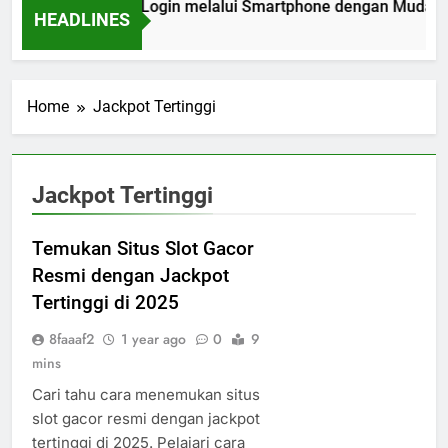
ra EDWINSLOT Login melalui Smartphone dengan Mudah, Ama
HEADLINES
Weeks Ago
Home
Jackpot Tertinggi
Jackpot Tertinggi
Temukan Situs Slot Gacor
Resmi dengan Jackpot
Tertinggi di 2025
8faaaf2
1 year ago
0
9
mins
Cari tahu cara menemukan situs
slot gacor resmi dengan jackpot
tertinggi di 2025. Pelajari cara