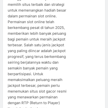
memilih situs terbaik dan strategi
untuk memenangkan hadiah besar
dalam permainan slot online.
Permainan slot online telah
berkembang pesat di tahun 2025,
memberikan lebih banyak peluang
bagi pemain untuk meraih jackpot
terbesar. Salah satu jenis jackpot
yang paling diincar adalah jackpot
progresif, yang terus berkembang
seiring berjalannya waktu dan
semakin banyak pemain yang
berpartisipasi. Untuk
memaksimalkan peluang meraih
jackpot terbesar, pemain perlu
menemukan situs slot gacor resmi
yang menawarkan permainan
dengan RTP (Return to Player)