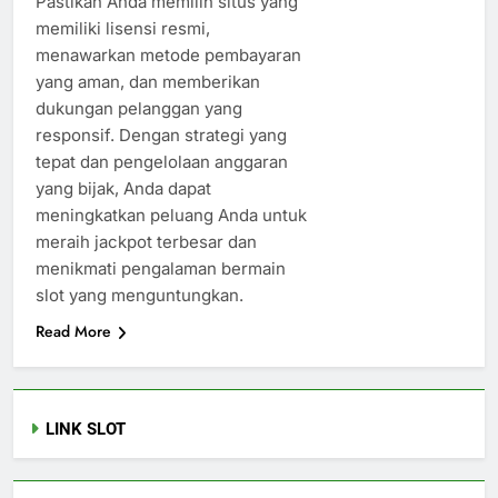
Pastikan Anda memilih situs yang
memiliki lisensi resmi,
menawarkan metode pembayaran
yang aman, dan memberikan
dukungan pelanggan yang
responsif. Dengan strategi yang
tepat dan pengelolaan anggaran
yang bijak, Anda dapat
meningkatkan peluang Anda untuk
meraih jackpot terbesar dan
menikmati pengalaman bermain
slot yang menguntungkan.
Read More
LINK SLOT