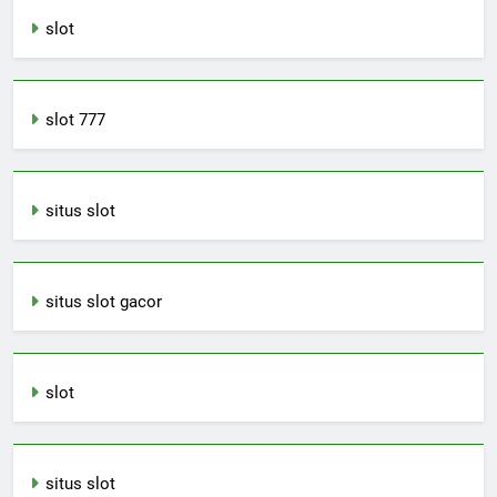
slot
slot 777
situs slot
situs slot gacor
slot
situs slot