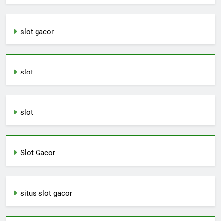
slot gacor
slot
slot
Slot Gacor
situs slot gacor