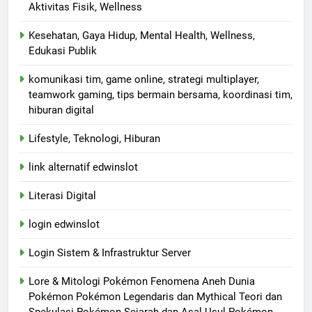
Aktivitas Fisik, Wellness
Kesehatan, Gaya Hidup, Mental Health, Wellness,
Edukasi Publik
komunikasi tim, game online, strategi multiplayer,
teamwork gaming, tips bermain bersama, koordinasi tim,
hiburan digital
Lifestyle, Teknologi, Hiburan
link alternatif edwinslot
Literasi Digital
login edwinslot
Login Sistem & Infrastruktur Server
Lore & Mitologi Pokémon Fenomena Aneh Dunia
Pokémon Pokémon Legendaris dan Mythical Teori dan