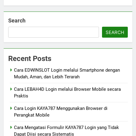
Search
SEARCH
Recent Posts
Cara EDWINSLOT Login melalui Smartphone dengan
Mudah, Aman, dan Lebih Terarah
Cara LEBAH4D Login melalui Browser Mobile secara
Praktis
Cara Login KAYA787 Menggunakan Browser di
Perangkat Mobile
Cara Mengatasi Formulir KAYA787 Login yang Tidak
Dapat Diisi secara Sistematis