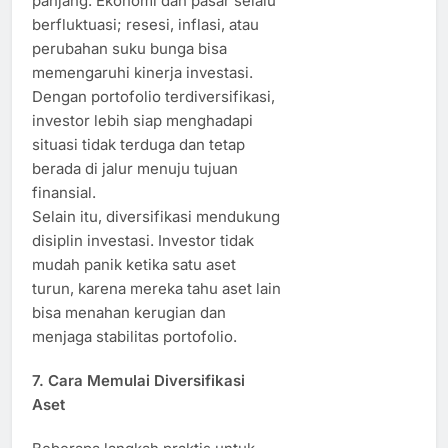
panjang. Ekonomi dan pasar selalu
berfluktuasi; resesi, inflasi, atau
perubahan suku bunga bisa
memengaruhi kinerja investasi.
Dengan portofolio terdiversifikasi,
investor lebih siap menghadapi
situasi tidak terduga dan tetap
berada di jalur menuju tujuan
finansial.
Selain itu, diversifikasi mendukung
disiplin investasi. Investor tidak
mudah panik ketika satu aset
turun, karena mereka tahu aset lain
bisa menahan kerugian dan
menjaga stabilitas portofolio.
7. Cara Memulai Diversifikasi
Aset