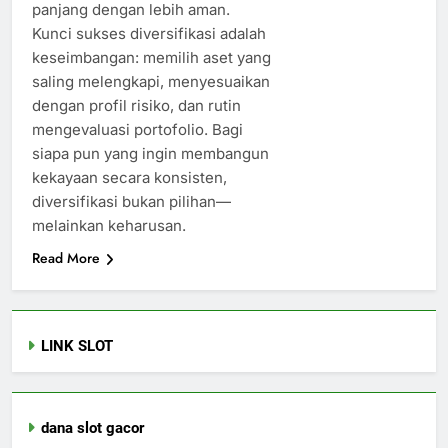
panjang dengan lebih aman.
Kunci sukses diversifikasi adalah
keseimbangan: memilih aset yang
saling melengkapi, menyesuaikan
dengan profil risiko, dan rutin
mengevaluasi portofolio. Bagi
siapa pun yang ingin membangun
kekayaan secara konsisten,
diversifikasi bukan pilihan—
melainkan keharusan.
Read More
LINK SLOT
dana slot gacor