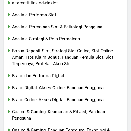
alternatif link edwinslot
Analisis Performa Slot
Analisis Permainan Slot & Psikologi Pengguna
Analisis Strategi & Pola Permainan
Bonus Deposit Slot, Strategi Slot Online, Slot Online
Aman, Tips Klaim Bonus, Panduan Pemula Slot, Slot
Terpercaya, Proteksi Akun Slot
Brand dan Performa Digital
Brand Digital, Akses Online, Panduan Pengguna
Brand Online, Akses Digital, Panduan Pengguna
Casino & Gaming, Keamanan & Privasi, Panduan
Pengguna
Casino & Gaming, Panduan Pengguna, Teknologi &