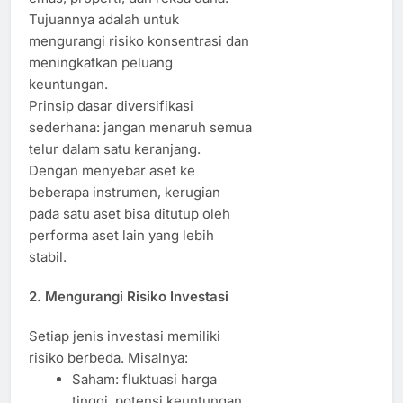
Tujuannya adalah untuk
mengurangi risiko konsentrasi dan
meningkatkan peluang
keuntungan.
Prinsip dasar diversifikasi
sederhana: jangan menaruh semua
telur dalam satu keranjang.
Dengan menyebar aset ke
beberapa instrumen, kerugian
pada satu aset bisa ditutup oleh
performa aset lain yang lebih
stabil.
2. Mengurangi Risiko Investasi
Setiap jenis investasi memiliki
risiko berbeda. Misalnya:
Saham: fluktuasi harga
tinggi, potensi keuntungan