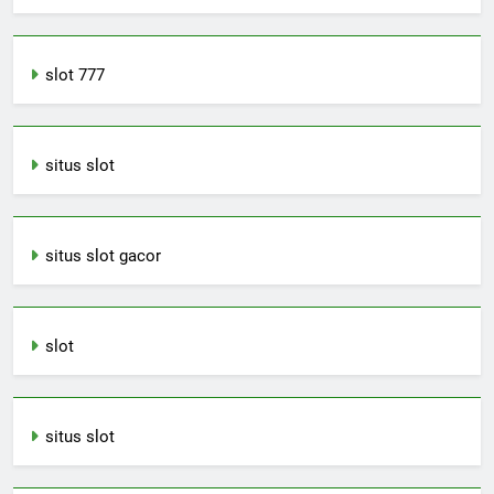
slot 777
situs slot
situs slot gacor
slot
situs slot