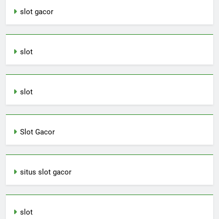
slot gacor
slot
slot
Slot Gacor
situs slot gacor
slot