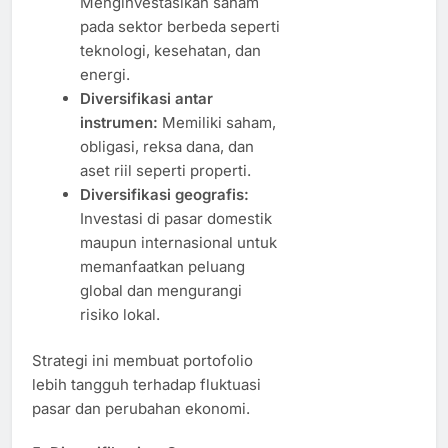
Menginvestasikan saham
pada sektor berbeda seperti
teknologi, kesehatan, dan
energi.
Diversifikasi antar
instrumen:
Memiliki saham,
obligasi, reksa dana, dan
aset riil seperti properti.
Diversifikasi geografis:
Investasi di pasar domestik
maupun internasional untuk
memanfaatkan peluang
global dan mengurangi
risiko lokal.
Strategi ini membuat portofolio
lebih tangguh terhadap fluktuasi
pasar dan perubahan ekonomi.