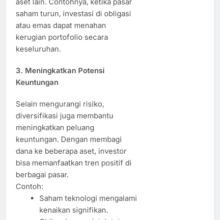
aset lain. Contohnya, ketika pasar
saham turun, investasi di obligasi
atau emas dapat menahan
kerugian portofolio secara
keseluruhan.
3. Meningkatkan Potensi
Keuntungan
Selain mengurangi risiko,
diversifikasi juga membantu
meningkatkan peluang
keuntungan. Dengan membagi
dana ke beberapa aset, investor
bisa memanfaatkan tren positif di
berbagai pasar.
Contoh:
Saham teknologi mengalami
kenaikan signifikan.