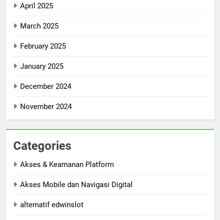
April 2025
March 2025
February 2025
January 2025
December 2024
November 2024
Categories
Akses & Keamanan Platform
Akses Mobile dan Navigasi Digital
alternatif edwinslot