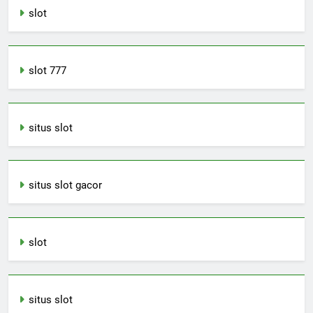
slot
slot 777
situs slot
situs slot gacor
slot
situs slot