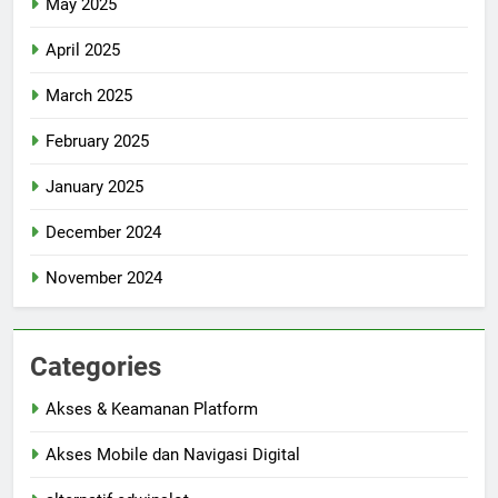
May 2025
April 2025
March 2025
February 2025
January 2025
December 2024
November 2024
Categories
Akses & Keamanan Platform
Akses Mobile dan Navigasi Digital