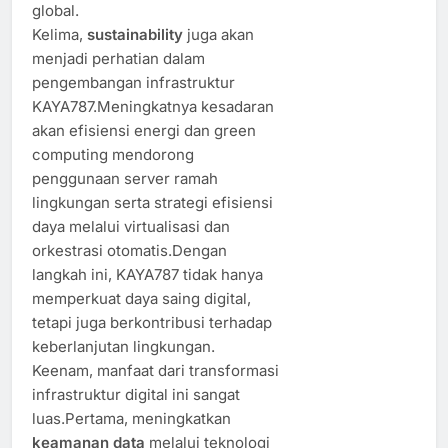
global.
Kelima,
sustainability
juga akan
menjadi perhatian dalam
pengembangan infrastruktur
KAYA787.Meningkatnya kesadaran
akan efisiensi energi dan green
computing mendorong
penggunaan server ramah
lingkungan serta strategi efisiensi
daya melalui virtualisasi dan
orkestrasi otomatis.Dengan
langkah ini, KAYA787 tidak hanya
memperkuat daya saing digital,
tetapi juga berkontribusi terhadap
keberlanjutan lingkungan.
Keenam, manfaat dari transformasi
infrastruktur digital ini sangat
luas.Pertama, meningkatkan
keamanan data
melalui teknologi