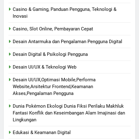
Casino & Gaming, Panduan Pengguna, Teknologi &
Inovasi
Casino, Slot Online, Pembayaran Cepat
Desain Antarmuka dan Pengalaman Pengguna Digital
Desain Digital & Psikologi Pengguna
Desain UI/UX & Teknologi Web
Desain UI/UX,Optimasi Mobile,Performa
Website,Arsitektur Frontend,Keamanan
Akses,Pengalaman Pengguna
Dunia Pokémon Ekologi Dunia Fiksi Perilaku Makhluk
Fantasi Konflik dan Keseimbangan Alam Imajinasi dan
Lingkungan
Edukasi & Keamanan Digital