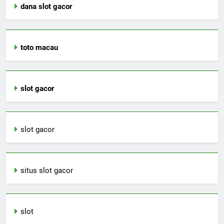
dana slot gacor
toto macau
slot gacor
slot gacor
situs slot gacor
slot