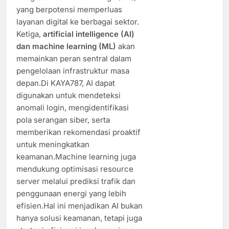
yang berpotensi memperluas
layanan digital ke berbagai sektor.
Ketiga,
artificial intelligence (AI)
dan machine learning (ML)
akan
memainkan peran sentral dalam
pengelolaan infrastruktur masa
depan.Di KAYA787, AI dapat
digunakan untuk mendeteksi
anomali login, mengidentifikasi
pola serangan siber, serta
memberikan rekomendasi proaktif
untuk meningkatkan
keamanan.Machine learning juga
mendukung optimisasi resource
server melalui prediksi trafik dan
penggunaan energi yang lebih
efisien.Hal ini menjadikan AI bukan
hanya solusi keamanan, tetapi juga