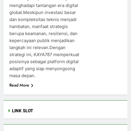
menghadapi tantangan era digital
global.Meskipun investasi besar
dan kompleksitas teknis menjadi
hambatan, manfaat strategis
berupa keamanan, resiliensi, dan
kepercayaan publik menjadikan
langkah ini relevan.Dengan
strategi ini, KAYA787 memperkuat
posisinya sebagai platform digital
adaptif yang siap menyongsong
masa depan.
Read More
LINK SLOT