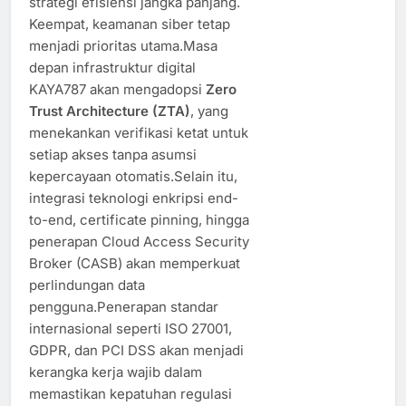
strategi efisiensi jangka panjang.
Keempat, keamanan siber tetap
menjadi prioritas utama.Masa
depan infrastruktur digital
KAYA787 akan mengadopsi
Zero
Trust Architecture (ZTA)
, yang
menekankan verifikasi ketat untuk
setiap akses tanpa asumsi
kepercayaan otomatis.Selain itu,
integrasi teknologi enkripsi end-
to-end, certificate pinning, hingga
penerapan Cloud Access Security
Broker (CASB) akan memperkuat
perlindungan data
pengguna.Penerapan standar
internasional seperti ISO 27001,
GDPR, dan PCI DSS akan menjadi
kerangka kerja wajib dalam
memastikan kepatuhan regulasi