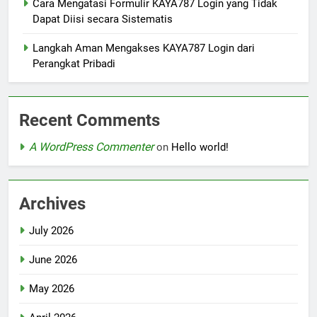
Cara Mengatasi Formulir KAYA787 Login yang Tidak
Dapat Diisi secara Sistematis
Langkah Aman Mengakses KAYA787 Login dari
Perangkat Pribadi
Recent Comments
A WordPress Commenter
on
Hello world!
Archives
July 2026
June 2026
May 2026