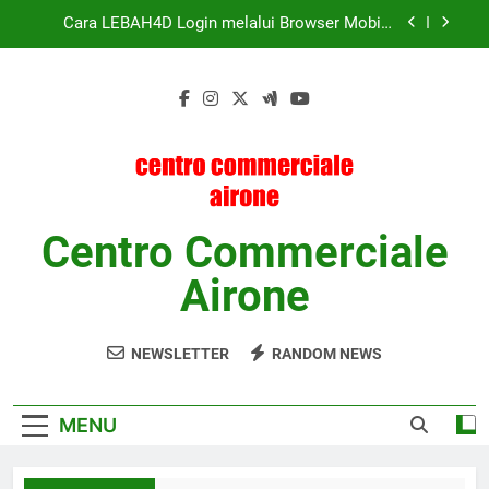
Skip
Cara Login KAYA787 Menggunakan Browser di
to
Perangkat Mobile
content
Cara Mengatasi Formulir KAYA787 Login yang
Tidak Dapat Diisi secara Sistematis
Cara EDWINSLOT Login melalui Smartphone
dengan Mudah, Aman, dan Lebih Terarah
Cara LEBAH4D Login melalui Browser Mobile
secara Praktis
Cara Login KAYA787 Menggunakan Browser di
Perangkat Mobile
Centro Commerciale
Cara Mengatasi Formulir KAYA787 Login yang
Airone
Tidak Dapat Diisi secara Sistematis
NEWSLETTER
RANDOM NEWS
MENU