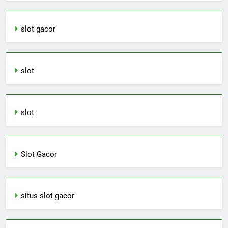
slot gacor
slot
slot
Slot Gacor
situs slot gacor