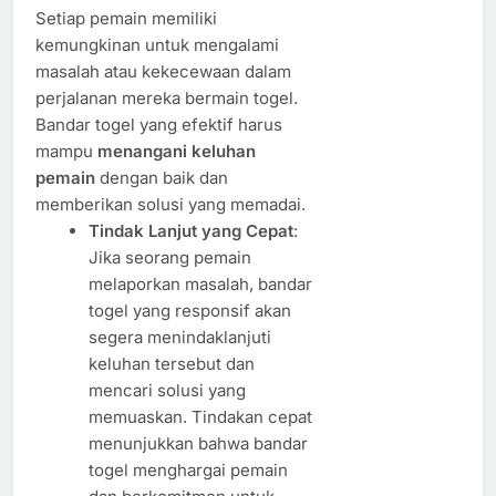
Setiap pemain memiliki
kemungkinan untuk mengalami
masalah atau kekecewaan dalam
perjalanan mereka bermain togel.
Bandar togel yang efektif harus
mampu
menangani keluhan
pemain
dengan baik dan
memberikan solusi yang memadai.
Tindak Lanjut yang Cepat
:
Jika seorang pemain
melaporkan masalah, bandar
togel yang responsif akan
segera menindaklanjuti
keluhan tersebut dan
mencari solusi yang
memuaskan. Tindakan cepat
menunjukkan bahwa bandar
togel menghargai pemain