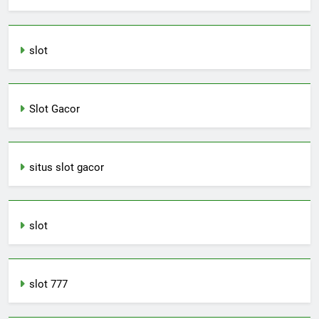
slot
Slot Gacor
situs slot gacor
slot
slot 777