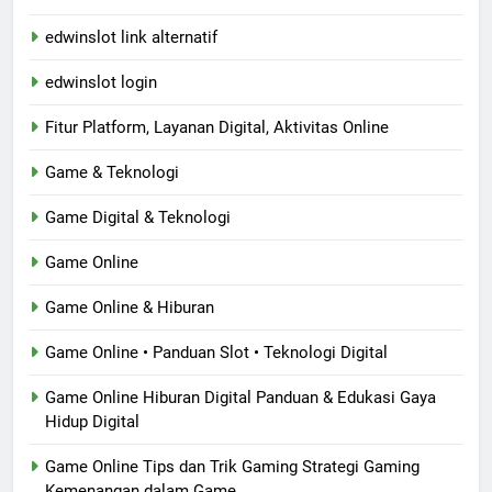
edwinslot link alternatif
edwinslot login
Fitur Platform, Layanan Digital, Aktivitas Online
Game & Teknologi
Game Digital & Teknologi
Game Online
Game Online & Hiburan
Game Online • Panduan Slot • Teknologi Digital
Game Online Hiburan Digital Panduan & Edukasi Gaya
Hidup Digital
Game Online Tips dan Trik Gaming Strategi Gaming
Kemenangan dalam Game