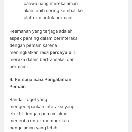
bahwa uang mereka aman
akan lebih sering kembali ke
platform untuk bermain.
Keamanan yang terjaga adalah
aspek penting dalam berinteraksi
dengan pemain karena
meningkatkan rasa
percaya diri
mereka dalam bertransaksi dan
bermain.
4.
Personalisasi Pengalaman
Pemain
Bandar togel yang
mengedepankan interaksi yang
efektif dengan pemain akan
mencoba untuk memberikan
pengalaman yang lebih