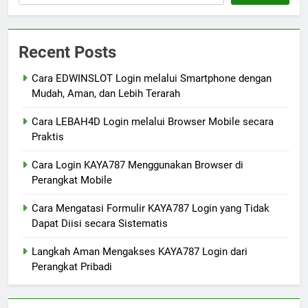
Recent Posts
Cara EDWINSLOT Login melalui Smartphone dengan
Mudah, Aman, dan Lebih Terarah
Cara LEBAH4D Login melalui Browser Mobile secara
Praktis
Cara Login KAYA787 Menggunakan Browser di
Perangkat Mobile
Cara Mengatasi Formulir KAYA787 Login yang Tidak
Dapat Diisi secara Sistematis
Langkah Aman Mengakses KAYA787 Login dari
Perangkat Pribadi