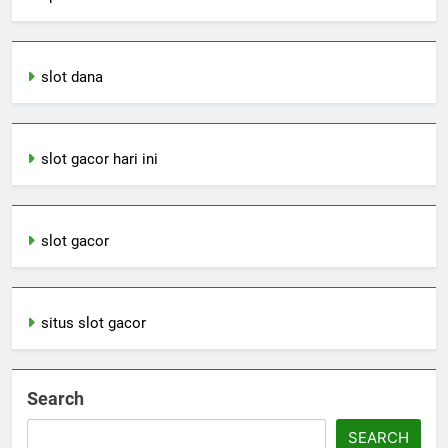
slot dana
slot gacor hari ini
slot gacor
situs slot gacor
Search
SEARCH