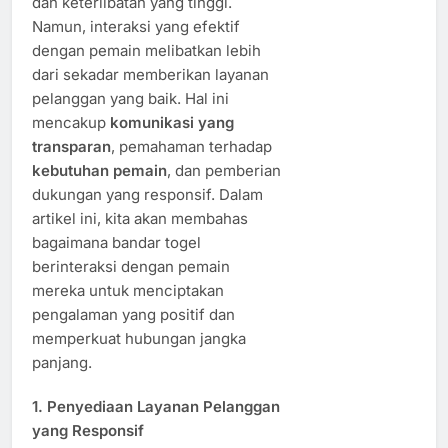
dan keterlibatan yang tinggi.
Namun, interaksi yang efektif
dengan pemain melibatkan lebih
dari sekadar memberikan layanan
pelanggan yang baik. Hal ini
mencakup
komunikasi yang
transparan
, pemahaman terhadap
kebutuhan pemain
, dan pemberian
dukungan yang responsif. Dalam
artikel ini, kita akan membahas
bagaimana bandar togel
berinteraksi dengan pemain
mereka untuk menciptakan
pengalaman yang positif dan
memperkuat hubungan jangka
panjang.
1.
Penyediaan Layanan Pelanggan
yang Responsif