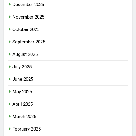
December 2025
November 2025
October 2025
September 2025
August 2025
July 2025
June 2025
May 2025
April 2025
March 2025
February 2025