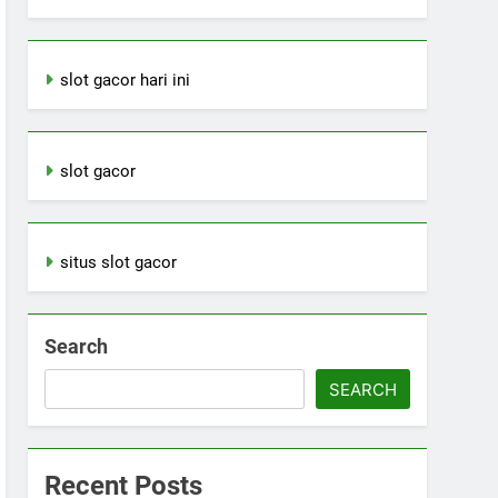
slot gacor hari ini
slot gacor
situs slot gacor
Search
SEARCH
Recent Posts