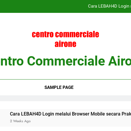
Cara LEBAH4D Login m
Cara Login KAYA787 Meng
Cara Mengatasi Formulir KAYA787 Login yan
Cara EDWINSLOT Login melalui Smartphone de
ntro Commerciale Air
Cara LEBAH4D Login m
Cara Login KAYA787 Meng
Cara Mengatasi Formulir KAYA787 Login yan
SAMPLE PAGE
BAH4D Login melalui Browser Mobile secara Praktis
Ca
Ago
2 W