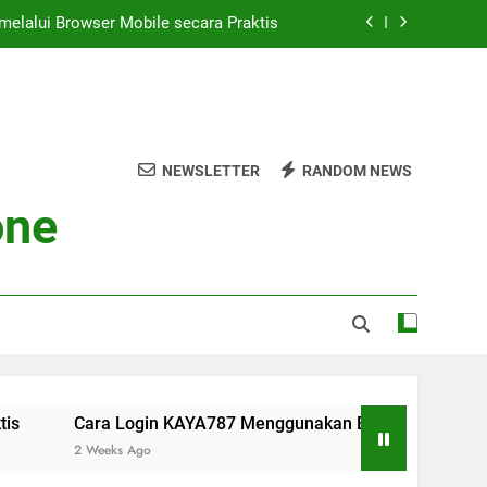
elalui Browser Mobile secara Praktis
gunakan Browser di Perangkat Mobile
g Tidak Dapat Diisi secara Sistematis
ngan Mudah, Aman, dan Lebih Terarah
NEWSLETTER
RANDOM NEWS
one
elalui Browser Mobile secara Praktis
gunakan Browser di Perangkat Mobile
g Tidak Dapat Diisi secara Sistematis
ra Login KAYA787 Menggunakan Browser di Perangkat Mobile
eeks Ago