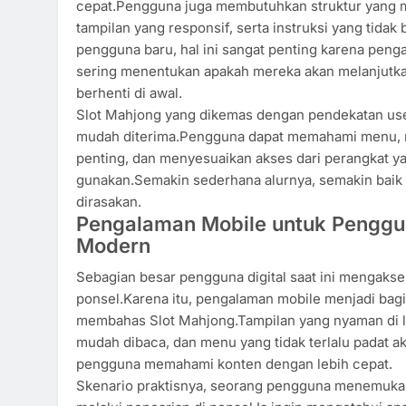
cepat.Pengguna juga membutuhkan struktur yang 
tampilan yang responsif, serta instruksi yang tidak b
pengguna baru, hal ini sangat penting karena pen
sering menentukan apakah mereka akan melanjutka
berhenti di awal.
Slot Mahjong yang dikemas dengan pendekatan user
mudah diterima.Pengguna dapat memahami menu, 
penting, dan menyesuaikan akses dari perangkat 
gunakan.Semakin sederhana alurnya, semakin bai
dirasakan.
Pengalaman Mobile untuk Penggun
Modern
Sebagian besar pengguna digital saat ini mengakse
ponsel.Karena itu, pengalaman mobile menjadi bag
membahas Slot Mahjong.Tampilan yang nyaman di la
mudah dibaca, dan menu yang tidak terlalu padat 
pengguna memahami konten dengan lebih cepat.
Skenario praktisnya, seorang pengguna menemuka