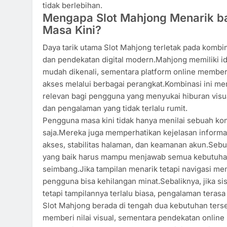
tidak berlebihan.
Mengapa Slot Mahjong Menarik b
Masa Kini?
Daya tarik utama Slot Mahjong terletak pada kombin
dan pendekatan digital modern.Mahjong memiliki id
mudah dikenali, sementara platform online membe
akses melalui berbagai perangkat.Kombinasi ini m
relevan bagi pengguna yang menyukai hiburan visual
dan pengalaman yang tidak terlalu rumit.
Pengguna masa kini tidak hanya menilai sebuah kon
saja.Mereka juga memperhatikan kejelasan inform
akses, stabilitas halaman, dan keamanan akun.Sebu
yang baik harus mampu menjawab semua kebutuhan
seimbang.Jika tampilan menarik tetapi navigasi m
pengguna bisa kehilangan minat.Sebaliknya, jika s
tetapi tampilannya terlalu biasa, pengalaman teras
Slot Mahjong berada di tengah dua kebutuhan ter
memberi nilai visual, sementara pendekatan online 