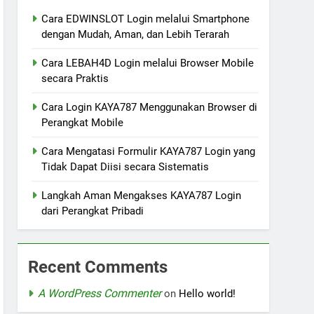
Cara EDWINSLOT Login melalui Smartphone
dengan Mudah, Aman, dan Lebih Terarah
Cara LEBAH4D Login melalui Browser Mobile
secara Praktis
Cara Login KAYA787 Menggunakan Browser di
Perangkat Mobile
Cara Mengatasi Formulir KAYA787 Login yang
Tidak Dapat Diisi secara Sistematis
Langkah Aman Mengakses KAYA787 Login
dari Perangkat Pribadi
Recent Comments
A WordPress Commenter
on
Hello world!