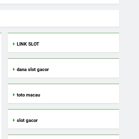
LINK SLOT
dana slot gacor
toto macau
slot gacor