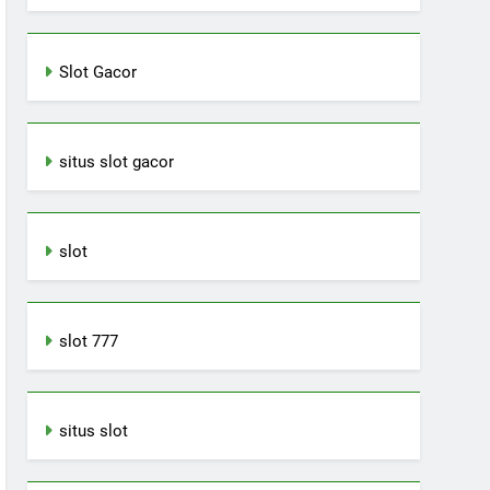
Slot Gacor
situs slot gacor
slot
slot 777
situs slot