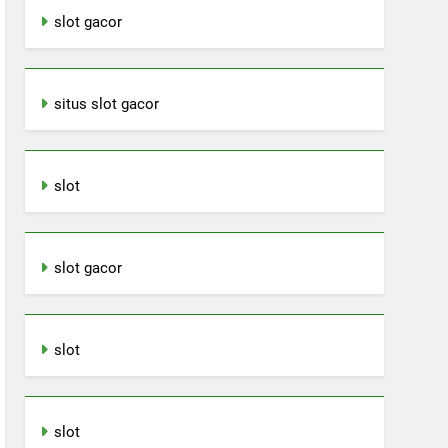
slot gacor
situs slot gacor
slot
slot gacor
slot
slot