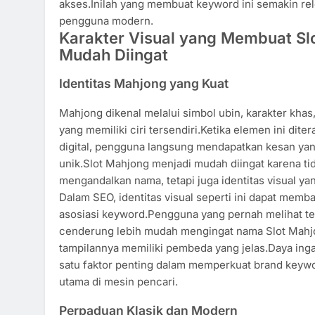
akses.Inilah yang membuat keyword ini semakin re
pengguna modern.
Karakter Visual yang Membuat Sl
Mudah Diingat
Identitas Mahjong yang Kuat
Mahjong dikenal melalui simbol ubin, karakter khas
yang memiliki ciri tersendiri.Ketika elemen ini dit
digital, pengguna langsung mendapatkan kesan yang
unik.Slot Mahjong menjadi mudah diingat karena ti
mengandalkan nama, tetapi juga identitas visual yan
Dalam SEO, identitas visual seperti ini dapat me
asosiasi keyword.Pengguna yang pernah melihat 
cenderung lebih mudah mengingat nama Slot Mahj
tampilannya memiliki pembeda yang jelas.Daya ingat
satu faktor penting dalam memperkuat brand keyw
utama di mesin pencari.
Perpaduan Klasik dan Modern