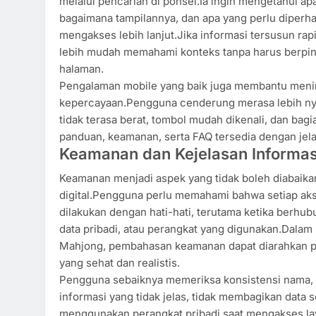
melalui pencarian di ponsel.Ia ingin mengetahui apa
bagaimana tampilannya, dan apa yang perlu diperh
mengakses lebih lanjut.Jika informasi tersusun ra
lebih mudah memahami konteks tanpa harus berpi
halaman.
Pengalaman mobile yang baik juga membantu meni
kepercayaan.Pengguna cenderung merasa lebih ny
tidak terasa berat, tombol mudah dikenali, dan bagi
panduan, keamanan, serta FAQ tersedia dengan jela
Keamanan dan Kejelasan Informas
Keamanan menjadi aspek yang tidak boleh diabaik
digital.Pengguna perlu memahami bahwa setiap aks
dilakukan dengan hati-hati, terutama ketika berhu
data pribadi, atau perangkat yang digunakan.Dalam 
Mahjong, pembahasan keamanan dapat diarahkan pa
yang sehat dan realistis.
Pengguna sebaiknya memeriksa konsistensi nama,
informasi yang tidak jelas, tidak membagikan data se
menggunakan perangkat pribadi saat mengakses l