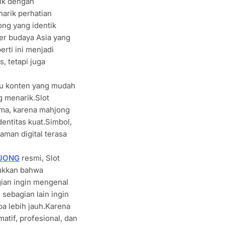
ik dengan
arik perhatian
ng yang identik
fer budaya Asia yang
erti ini menjadi
, tetapi juga
u konten yang mudah
g menarik.Slot
ema, karena mahjong
entitas kuat.Simbol,
man digital terasa
JONG
resmi, Slot
jukkan bahwa
ian ingin mengenal
sebagian lain ingin
 lebih jauh.Karena
atif, profesional, dan