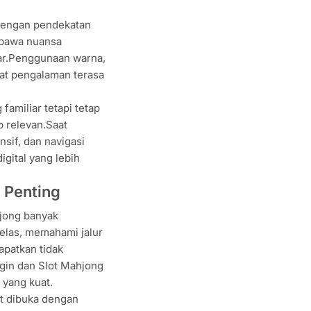
s dengan pendekatan
bawa nuansa
egar.Penggunaan warna,
uat pengalaman terasa
amiliar tetapi tetap
p relevan.Saat
sif, dan navigasi
gital yang lebih
 Penting
hjong banyak
elas, memahami jalur
patkan tidak
gin dan Slot Mahjong
 yang kuat.
t dibuka dengan