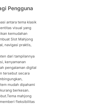
agi Pengguna
asi antara tema klasik
entitas visual yang
rikan kemudahan
embuat Slot Mahjong
, navigasi praktis,
ten dari tampilannya
asi, kenyamanan
ah pengalaman digital
 tersebut secara
embingungkan,
istem mudah dipahami
a kurang berkesan.
sebut.Tema mahjong
memberi fleksibilitas