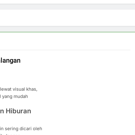
alangan
ewat visual khas,
tal yang mudah
n Hiburan
n sering dicari oleh