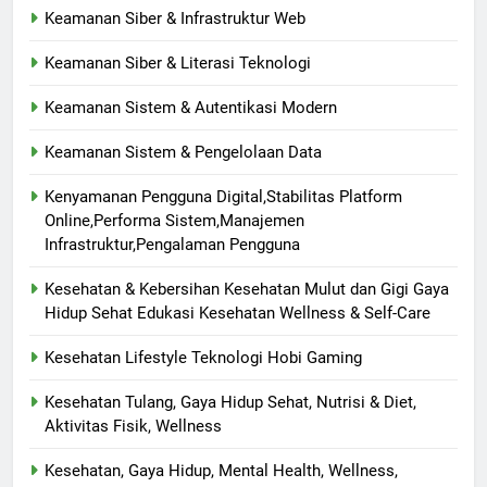
Keamanan Siber & Infrastruktur Web
Keamanan Siber & Literasi Teknologi
Keamanan Sistem & Autentikasi Modern
Keamanan Sistem & Pengelolaan Data
Kenyamanan Pengguna Digital,Stabilitas Platform
Online,Performa Sistem,Manajemen
Infrastruktur,Pengalaman Pengguna
Kesehatan & Kebersihan Kesehatan Mulut dan Gigi Gaya
Hidup Sehat Edukasi Kesehatan Wellness & Self-Care
Kesehatan Lifestyle Teknologi Hobi Gaming
Kesehatan Tulang, Gaya Hidup Sehat, Nutrisi & Diet,
Aktivitas Fisik, Wellness
Kesehatan, Gaya Hidup, Mental Health, Wellness,