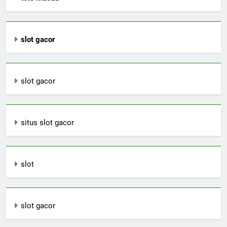
slot gacor
slot gacor
situs slot gacor
slot
slot gacor