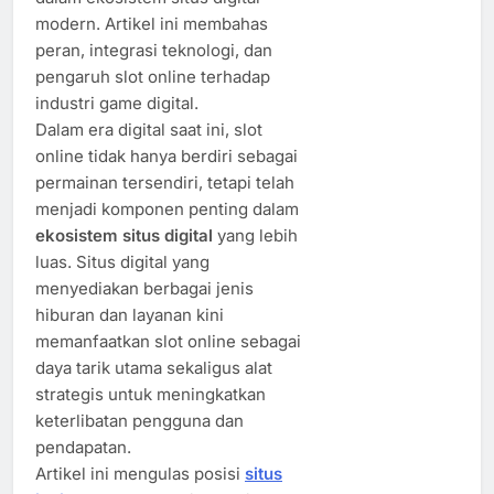
modern. Artikel ini membahas
peran, integrasi teknologi, dan
pengaruh slot online terhadap
industri game digital.
Dalam era digital saat ini, slot
online tidak hanya berdiri sebagai
permainan tersendiri, tetapi telah
menjadi komponen penting dalam
ekosistem situs digital
yang lebih
luas. Situs digital yang
menyediakan berbagai jenis
hiburan dan layanan kini
memanfaatkan slot online sebagai
daya tarik utama sekaligus alat
strategis untuk meningkatkan
keterlibatan pengguna dan
pendapatan.
Artikel ini mengulas posisi
situs