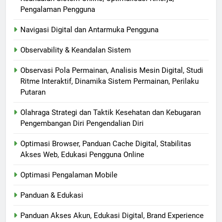
Pengalaman Pengguna
Navigasi Digital dan Antarmuka Pengguna
Observability & Keandalan Sistem
Observasi Pola Permainan, Analisis Mesin Digital, Studi
Ritme Interaktif, Dinamika Sistem Permainan, Perilaku
Putaran
Olahraga Strategi dan Taktik Kesehatan dan Kebugaran
Pengembangan Diri Pengendalian Diri
Optimasi Browser, Panduan Cache Digital, Stabilitas
Akses Web, Edukasi Pengguna Online
Optimasi Pengalaman Mobile
Panduan & Edukasi
Panduan Akses Akun, Edukasi Digital, Brand Experience