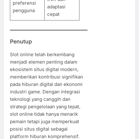
preferensi
adaptasi
pengguna
cepat
Penutup
Slot online telah berkembang
menjadi elemen penting dalam
ekosistem situs digital modern,
memberikan kontribusi signifikan
pada hiburan digital dan ekonomi
industri game. Dengan integrasi
teknologi yang canggih dan
strategi pengelolaan yang tepat,
slot online tidak hanya menarik
pemain tetapi juga memperkuat
posisi situs digital sebagai
platform hiburan komprehensif.