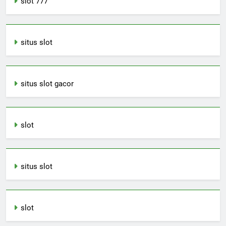
slot 777
situs slot
situs slot gacor
slot
situs slot
slot