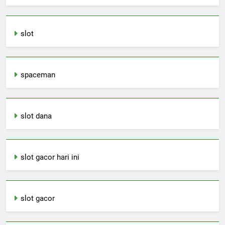
slot
spaceman
slot dana
slot gacor hari ini
slot gacor