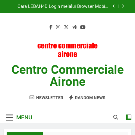
Skip
Cara Login KAYA787 Menggunakan Browser di
to
Perangkat Mobile
content
Cara Mengatasi Formulir KAYA787 Login yang
Tidak Dapat Diisi secara Sistematis
Cara EDWINSLOT Login melalui Smartphone
dengan Mudah, Aman, dan Lebih Terarah
Cara LEBAH4D Login melalui Browser Mobile
secara Praktis
Cara Login KAYA787 Menggunakan Browser di
Perangkat Mobile
Centro Commerciale
Cara Mengatasi Formulir KAYA787 Login yang
Airone
Tidak Dapat Diisi secara Sistematis
NEWSLETTER
RANDOM NEWS
MENU