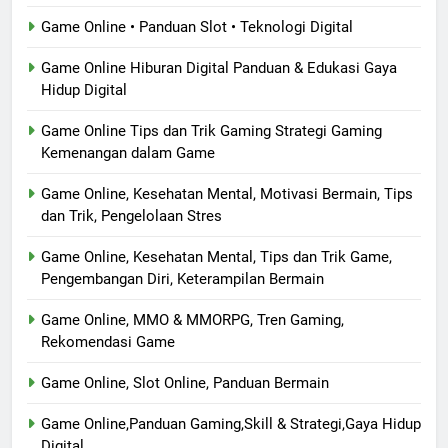
Game Online • Panduan Slot • Teknologi Digital
Game Online Hiburan Digital Panduan & Edukasi Gaya
Hidup Digital
Game Online Tips dan Trik Gaming Strategi Gaming
Kemenangan dalam Game
Game Online, Kesehatan Mental, Motivasi Bermain, Tips
dan Trik, Pengelolaan Stres
Game Online, Kesehatan Mental, Tips dan Trik Game,
Pengembangan Diri, Keterampilan Bermain
Game Online, MMO & MMORPG, Tren Gaming,
Rekomendasi Game
Game Online, Slot Online, Panduan Bermain
Game Online,Panduan Gaming,Skill & Strategi,Gaya Hidup
Digital