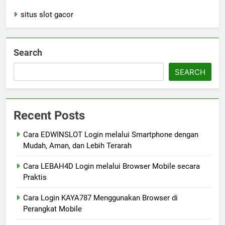
situs slot gacor
Search
SEARCH
Recent Posts
Cara EDWINSLOT Login melalui Smartphone dengan
Mudah, Aman, dan Lebih Terarah
Cara LEBAH4D Login melalui Browser Mobile secara
Praktis
Cara Login KAYA787 Menggunakan Browser di
Perangkat Mobile