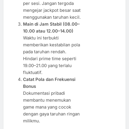
per sesi. Jangan tergoda
mengejar jackpot besar saat
menggunakan taruhan kecil.
Main di Jam Stabil (08.00–
10.00 atau 12.00–14.00)
Waktu ini terbukti
memberikan kestabilan pola
pada taruhan rendah.
Hindari prime time seperti
19.00–21.00 yang terlalu
fluktuatif.
Catat Pola dan Frekuensi
Bonus
Dokumentasi pribadi
membantu menemukan
game mana yang cocok
dengan gaya taruhan ringan
milikmu.