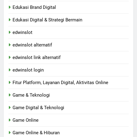
Edukasi Brand Digital
Edukasi Digital & Strategi Bermain
edwinslot
edwinslot alternatif
edwinslot link alternatif
edwinslot login
Fitur Platform, Layanan Digital, Aktivitas Online
Game & Teknologi
Game Digital & Teknologi
Game Online
Game Online & Hiburan