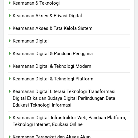
Keamanan & Teknologi
Keamanan Akses & Privasi Digital
Keamanan Akses & Tata Kelola Sistem
Keamanan Digital
Keamanan Digital & Panduan Pengguna
Keamanan Digital & Teknologi Modern
Keamanan Digital & Teknologi Platform
Keamanan Digital Literasi Teknologi Transformasi
Digital Etika dan Budaya Digital Perlindungan Data
Edukasi Teknologi Informasi
Keamanan Digital, Infrastruktur Web, Panduan Platform,
Teknologi Internet, Edukasi Online
Keamanan Perangkat dan Akses Akun