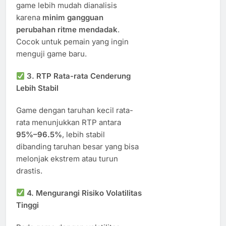
game lebih mudah dianalisis
karena
minim gangguan
perubahan ritme mendadak
.
Cocok untuk pemain yang ingin
menguji game baru.
3.
RTP Rata-rata Cenderung
Lebih Stabil
Game dengan taruhan kecil rata-
rata menunjukkan RTP antara
95%–96.5%
, lebih stabil
dibanding taruhan besar yang bisa
melonjak ekstrem atau turun
drastis.
4.
Mengurangi Risiko Volatilitas
Tinggi