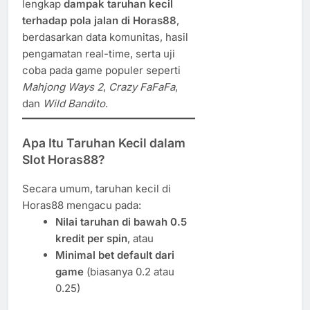
lengkap
dampak taruhan kecil
terhadap pola jalan di Horas88
,
berdasarkan data komunitas, hasil
pengamatan real-time, serta uji
coba pada game populer seperti
Mahjong Ways 2
,
Crazy FaFaFa
,
dan
Wild Bandito
.
Apa Itu Taruhan Kecil dalam
Slot Horas88?
Secara umum, taruhan kecil di
Horas88 mengacu pada:
Nilai taruhan di bawah 0.5
kredit per spin
, atau
Minimal bet default dari
game
(biasanya 0.2 atau
0.25)