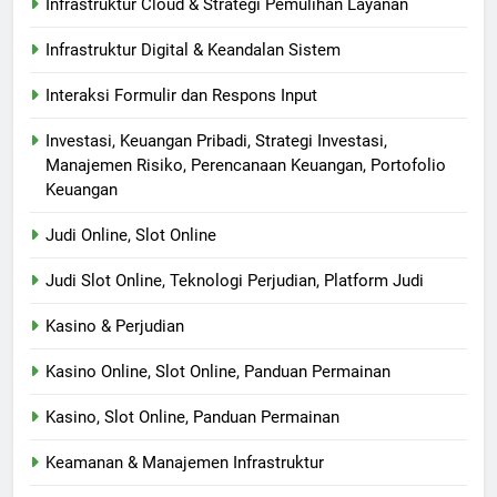
Infrastruktur Cloud & Strategi Pemulihan Layanan
Infrastruktur Digital & Keandalan Sistem
Interaksi Formulir dan Respons Input
Investasi, Keuangan Pribadi, Strategi Investasi,
Manajemen Risiko, Perencanaan Keuangan, Portofolio
Keuangan
Judi Online, Slot Online
Judi Slot Online, Teknologi Perjudian, Platform Judi
Kasino & Perjudian
Kasino Online, Slot Online, Panduan Permainan
Kasino, Slot Online, Panduan Permainan
Keamanan & Manajemen Infrastruktur