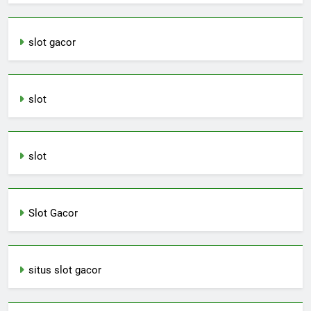
slot gacor
slot
slot
Slot Gacor
situs slot gacor