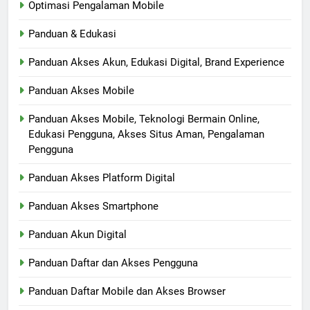
Optimasi Pengalaman Mobile
Panduan & Edukasi
Panduan Akses Akun, Edukasi Digital, Brand Experience
Panduan Akses Mobile
Panduan Akses Mobile, Teknologi Bermain Online,
Edukasi Pengguna, Akses Situs Aman, Pengalaman
Pengguna
Panduan Akses Platform Digital
Panduan Akses Smartphone
Panduan Akun Digital
Panduan Daftar dan Akses Pengguna
Panduan Daftar Mobile dan Akses Browser