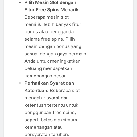
Pilih Mesin Slot dengan
Fitur Free Spins Menarik:
Beberapa mesin slot
memiliki lebih banyak fitur
bonus atau pengganda
selama free spins. Pilih
mesin dengan bonus yang
sesuai dengan gaya bermain
Anda untuk meningkatkan
peluang mendapatkan
kemenangan besar.
Perhatikan Syarat dan
Ketentuan:
Beberapa slot
mengatur syarat dan
ketentuan tertentu untuk
penggunaan free spins,
seperti batas maksimum
kemenangan atau
persyaratan taruhan.