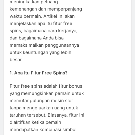
meningkatkan peluang
kemenangan dan memperpanjang
waktu bermain. Artikel ini akan
menjelaskan apa itu fitur free
spins, bagaimana cara kerjanya,
dan bagaimana Anda bisa
memaksimalkan penggunaannya
untuk keuntungan yang lebih
besar.
1.
Apa Itu Fitur Free Spins?
Fitur
free spins
adalah fitur bonus
yang memungkinkan pemain untuk
memutar gulungan mesin slot
tanpa mengeluarkan uang untuk
taruhan tersebut. Biasanya, fitur ini
diaktifkan ketika pemain
mendapatkan kombinasi simbol