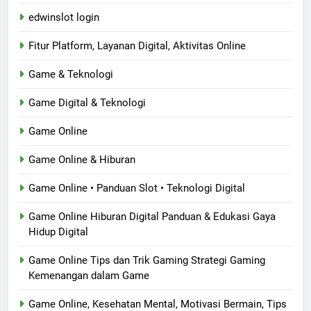
edwinslot login
Fitur Platform, Layanan Digital, Aktivitas Online
Game & Teknologi
Game Digital & Teknologi
Game Online
Game Online & Hiburan
Game Online • Panduan Slot • Teknologi Digital
Game Online Hiburan Digital Panduan & Edukasi Gaya
Hidup Digital
Game Online Tips dan Trik Gaming Strategi Gaming
Kemenangan dalam Game
Game Online, Kesehatan Mental, Motivasi Bermain, Tips