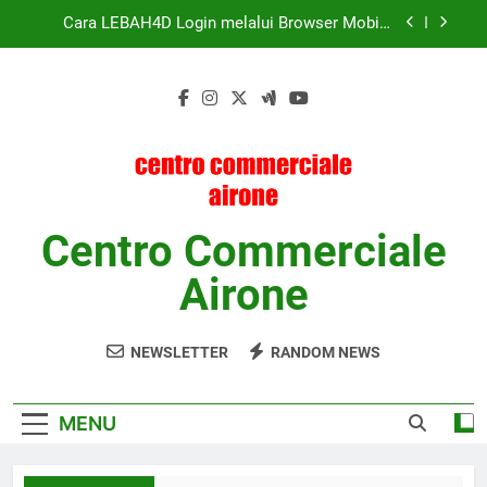
Skip
Cara Login KAYA787 Menggunakan Browser di
to
Perangkat Mobile
content
Cara Mengatasi Formulir KAYA787 Login yang
Tidak Dapat Diisi secara Sistematis
Cara EDWINSLOT Login melalui Smartphone
dengan Mudah, Aman, dan Lebih Terarah
Cara LEBAH4D Login melalui Browser Mobile
secara Praktis
Cara Login KAYA787 Menggunakan Browser di
Perangkat Mobile
Centro Commerciale
Cara Mengatasi Formulir KAYA787 Login yang
Airone
Tidak Dapat Diisi secara Sistematis
NEWSLETTER
RANDOM NEWS
MENU