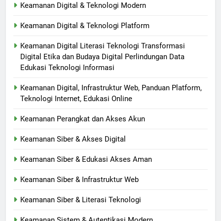
Keamanan Digital & Teknologi Modern
Keamanan Digital & Teknologi Platform
Keamanan Digital Literasi Teknologi Transformasi
Digital Etika dan Budaya Digital Perlindungan Data
Edukasi Teknologi Informasi
Keamanan Digital, Infrastruktur Web, Panduan Platform,
Teknologi Internet, Edukasi Online
Keamanan Perangkat dan Akses Akun
Keamanan Siber & Akses Digital
Keamanan Siber & Edukasi Akses Aman
Keamanan Siber & Infrastruktur Web
Keamanan Siber & Literasi Teknologi
Keamanan Sistem & Autentikasi Modern