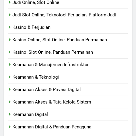
Judi Online, Slot Online
Judi Slot Online, Teknologi Perjudian, Platform Judi
Kasino & Perjudian
Kasino Online, Slot Online, Panduan Permainan
Kasino, Slot Online, Panduan Permainan
Keamanan & Manajemen Infrastruktur
Keamanan & Teknologi
Keamanan Akses & Privasi Digital
Keamanan Akses & Tata Kelola Sistem
Keamanan Digital
Keamanan Digital & Panduan Pengguna