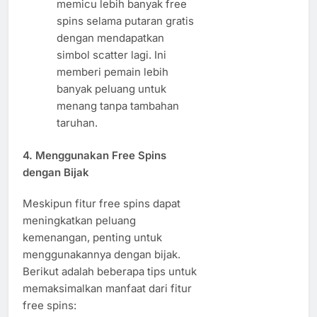
memicu lebih banyak free
spins selama putaran gratis
dengan mendapatkan
simbol scatter lagi. Ini
memberi pemain lebih
banyak peluang untuk
menang tanpa tambahan
taruhan.
4.
Menggunakan Free Spins
dengan Bijak
Meskipun fitur free spins dapat
meningkatkan peluang
kemenangan, penting untuk
menggunakannya dengan bijak.
Berikut adalah beberapa tips untuk
memaksimalkan manfaat dari fitur
free spins: