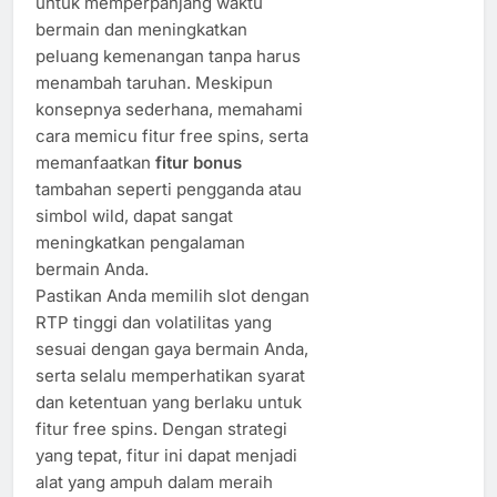
untuk memperpanjang waktu
bermain dan meningkatkan
peluang kemenangan tanpa harus
menambah taruhan. Meskipun
konsepnya sederhana, memahami
cara memicu fitur free spins, serta
memanfaatkan
fitur bonus
tambahan seperti pengganda atau
simbol wild, dapat sangat
meningkatkan pengalaman
bermain Anda.
Pastikan Anda memilih slot dengan
RTP tinggi dan volatilitas yang
sesuai dengan gaya bermain Anda,
serta selalu memperhatikan syarat
dan ketentuan yang berlaku untuk
fitur free spins. Dengan strategi
yang tepat, fitur ini dapat menjadi
alat yang ampuh dalam meraih