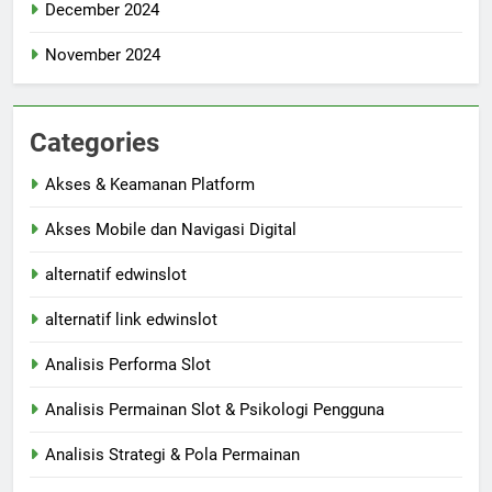
December 2024
November 2024
Categories
Akses & Keamanan Platform
Akses Mobile dan Navigasi Digital
alternatif edwinslot
alternatif link edwinslot
Analisis Performa Slot
Analisis Permainan Slot & Psikologi Pengguna
Analisis Strategi & Pola Permainan