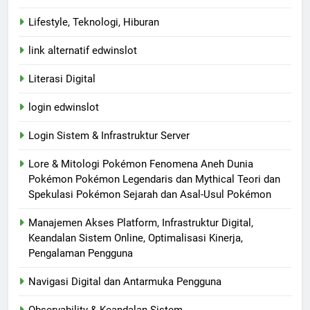
Lifestyle, Teknologi, Hiburan
link alternatif edwinslot
Literasi Digital
login edwinslot
Login Sistem & Infrastruktur Server
Lore & Mitologi Pokémon Fenomena Aneh Dunia
Pokémon Pokémon Legendaris dan Mythical Teori dan
Spekulasi Pokémon Sejarah dan Asal-Usul Pokémon
Manajemen Akses Platform, Infrastruktur Digital,
Keandalan Sistem Online, Optimalisasi Kinerja,
Pengalaman Pengguna
Navigasi Digital dan Antarmuka Pengguna
Observability & Keandalan Sistem