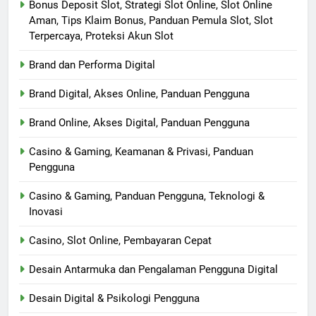
Bonus Deposit Slot, Strategi Slot Online, Slot Online
Aman, Tips Klaim Bonus, Panduan Pemula Slot, Slot
Terpercaya, Proteksi Akun Slot
Brand dan Performa Digital
Brand Digital, Akses Online, Panduan Pengguna
Brand Online, Akses Digital, Panduan Pengguna
Casino & Gaming, Keamanan & Privasi, Panduan
Pengguna
Casino & Gaming, Panduan Pengguna, Teknologi &
Inovasi
Casino, Slot Online, Pembayaran Cepat
Desain Antarmuka dan Pengalaman Pengguna Digital
Desain Digital & Psikologi Pengguna