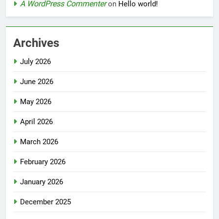
A WordPress Commenter
on
Hello world!
Archives
July 2026
June 2026
May 2026
April 2026
March 2026
February 2026
January 2026
December 2025