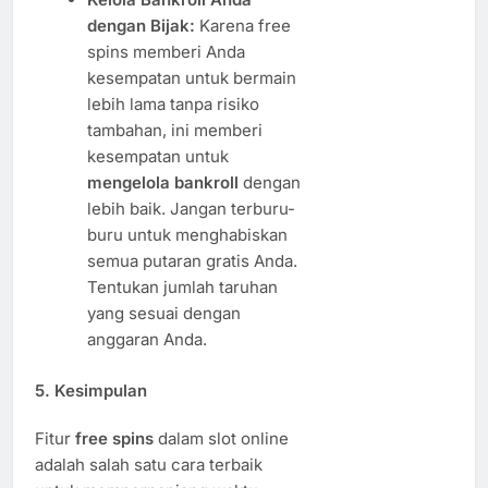
dengan Bijak:
Karena free
spins memberi Anda
kesempatan untuk bermain
lebih lama tanpa risiko
tambahan, ini memberi
kesempatan untuk
mengelola bankroll
dengan
lebih baik. Jangan terburu-
buru untuk menghabiskan
semua putaran gratis Anda.
Tentukan jumlah taruhan
yang sesuai dengan
anggaran Anda.
5.
Kesimpulan
Fitur
free spins
dalam slot online
adalah salah satu cara terbaik