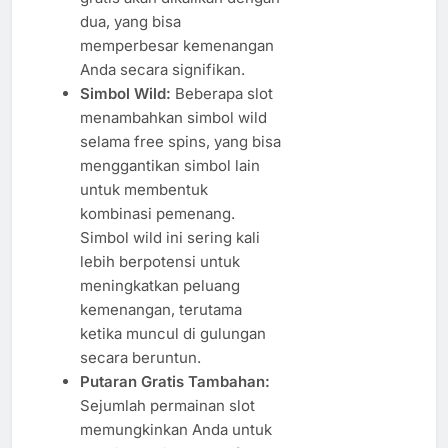
dua, yang bisa
memperbesar kemenangan
Anda secara signifikan.
Simbol Wild:
Beberapa slot
menambahkan simbol wild
selama free spins, yang bisa
menggantikan simbol lain
untuk membentuk
kombinasi pemenang.
Simbol wild ini sering kali
lebih berpotensi untuk
meningkatkan peluang
kemenangan, terutama
ketika muncul di gulungan
secara beruntun.
Putaran Gratis Tambahan:
Sejumlah permainan slot
memungkinkan Anda untuk