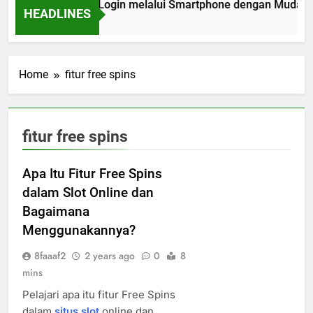
ra EDWINSLOT Login melalui Smartphone dengan Mudah, Ama
HEADLINES
Weeks Ago
Home
fitur free spins
fitur free spins
Apa Itu Fitur Free Spins
dalam Slot Online dan
Bagaimana
Menggunakannya?
8faaaf2
2 years ago
0
8
mins
Pelajari apa itu fitur Free Spins
dalam
situs slot
online dan