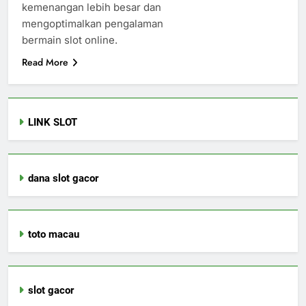
kemenangan lebih besar dan
mengoptimalkan pengalaman
bermain slot online.
Read More
LINK SLOT
dana slot gacor
toto macau
slot gacor