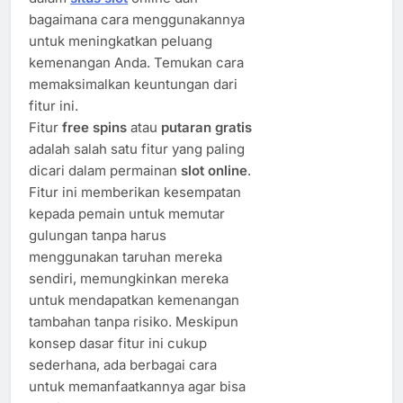
bagaimana cara menggunakannya
untuk meningkatkan peluang
kemenangan Anda. Temukan cara
memaksimalkan keuntungan dari
fitur ini.
Fitur
free spins
atau
putaran gratis
adalah salah satu fitur yang paling
dicari dalam permainan
slot online
.
Fitur ini memberikan kesempatan
kepada pemain untuk memutar
gulungan tanpa harus
menggunakan taruhan mereka
sendiri, memungkinkan mereka
untuk mendapatkan kemenangan
tambahan tanpa risiko. Meskipun
konsep dasar fitur ini cukup
sederhana, ada berbagai cara
untuk memanfaatkannya agar bisa