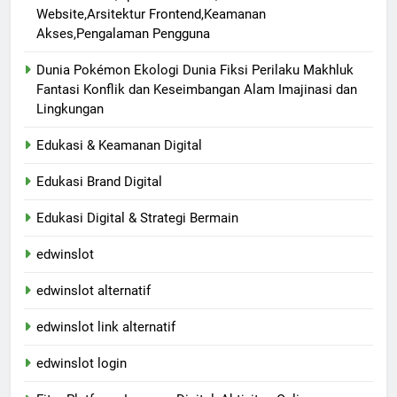
Website,Arsitektur Frontend,Keamanan
Akses,Pengalaman Pengguna
Dunia Pokémon Ekologi Dunia Fiksi Perilaku Makhluk
Fantasi Konflik dan Keseimbangan Alam Imajinasi dan
Lingkungan
Edukasi & Keamanan Digital
Edukasi Brand Digital
Edukasi Digital & Strategi Bermain
edwinslot
edwinslot alternatif
edwinslot link alternatif
edwinslot login