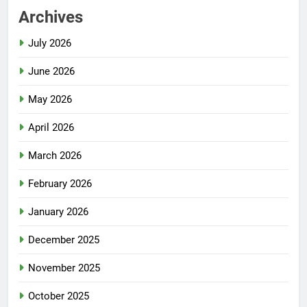
Archives
July 2026
June 2026
May 2026
April 2026
March 2026
February 2026
January 2026
December 2025
November 2025
October 2025