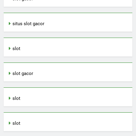
situs slot gacor
slot
slot gacor
slot
slot