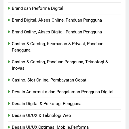
Brand dan Performa Digital
Brand Digital, Akses Online, Panduan Pengguna
Brand Online, Akses Digital, Panduan Pengguna
Casino & Gaming, Keamanan & Privasi, Panduan
Pengguna
Casino & Gaming, Panduan Pengguna, Teknologi &
Inovasi
Casino, Slot Online, Pembayaran Cepat
Desain Antarmuka dan Pengalaman Pengguna Digital
Desain Digital & Psikologi Pengguna
Desain UI/UX & Teknologi Web
Desain UI/UX,Optimasi Mobile,Performa