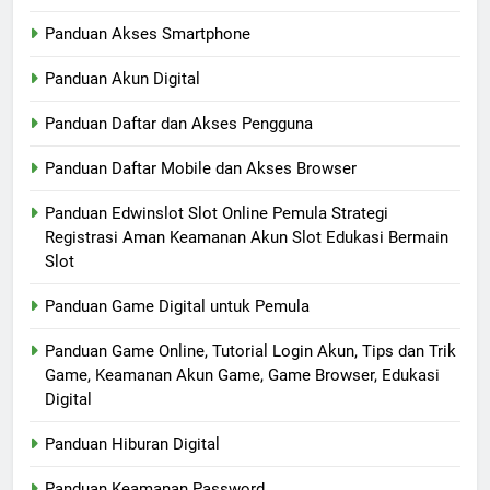
Panduan Akses Smartphone
Panduan Akun Digital
Panduan Daftar dan Akses Pengguna
Panduan Daftar Mobile dan Akses Browser
Panduan Edwinslot Slot Online Pemula Strategi
Registrasi Aman Keamanan Akun Slot Edukasi Bermain
Slot
Panduan Game Digital untuk Pemula
Panduan Game Online, Tutorial Login Akun, Tips dan Trik
Game, Keamanan Akun Game, Game Browser, Edukasi
Digital
Panduan Hiburan Digital
Panduan Keamanan Password