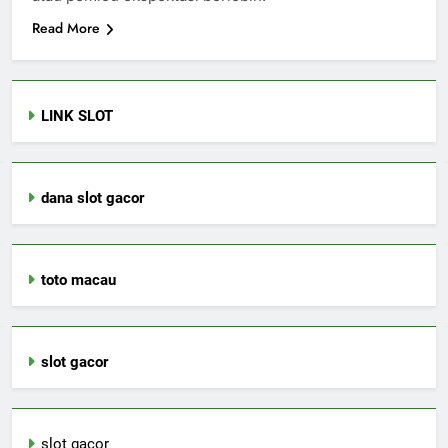
Read More
LINK SLOT
dana slot gacor
toto macau
slot gacor
slot gacor