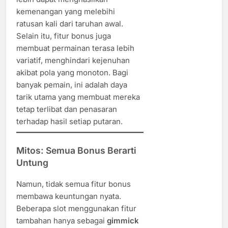
kemenangan yang melebihi
ratusan kali dari taruhan awal.
Selain itu, fitur bonus juga
membuat permainan terasa lebih
variatif, menghindari kejenuhan
akibat pola yang monoton. Bagi
banyak pemain, ini adalah daya
tarik utama yang membuat mereka
tetap terlibat dan penasaran
terhadap hasil setiap putaran.
Mitos: Semua Bonus Berarti
Untung
Namun, tidak semua fitur bonus
membawa keuntungan nyata.
Beberapa slot menggunakan fitur
tambahan hanya sebagai
gimmick