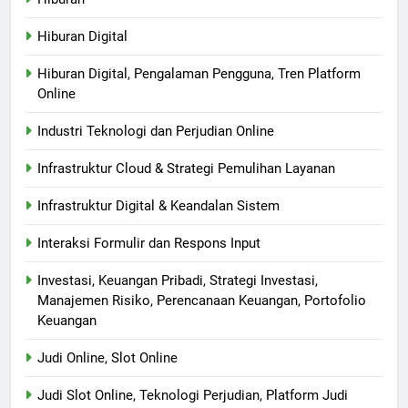
Hiburan Digital
Hiburan Digital, Pengalaman Pengguna, Tren Platform
Online
Industri Teknologi dan Perjudian Online
Infrastruktur Cloud & Strategi Pemulihan Layanan
Infrastruktur Digital & Keandalan Sistem
Interaksi Formulir dan Respons Input
Investasi, Keuangan Pribadi, Strategi Investasi,
Manajemen Risiko, Perencanaan Keuangan, Portofolio
Keuangan
Judi Online, Slot Online
Judi Slot Online, Teknologi Perjudian, Platform Judi