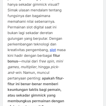
hanya sekadar gimmick visual?
Simak ulasan mendalam tentang
fungsinya dan bagaimana
memahami nilai sebenarnya.
Permainan slot digital saat ini
bukan lagi sekadar deretan
gulungan yang berputar. Dengan
perkembangan teknologi dan
kreativitas pengembang,
slot
masa
kini hadir dengan berbagai
fitur
bonus
—mulai dari
free spin
,
mini
games
,
multiplier
, hingga
pick-
and-win
. Namun, muncul
pertanyaan penting:
apakah fitur-
fitur ini benar-benar memberi
keuntungan taktis bagi pemain,
atau sekadar gimmick yang
membungkus permainan dengan