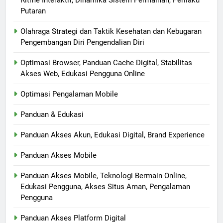
Ritme Interaktif, Dinamika Sistem Permainan, Perilaku
Putaran
Olahraga Strategi dan Taktik Kesehatan dan Kebugaran
Pengembangan Diri Pengendalian Diri
Optimasi Browser, Panduan Cache Digital, Stabilitas
Akses Web, Edukasi Pengguna Online
Optimasi Pengalaman Mobile
Panduan & Edukasi
Panduan Akses Akun, Edukasi Digital, Brand Experience
Panduan Akses Mobile
Panduan Akses Mobile, Teknologi Bermain Online,
Edukasi Pengguna, Akses Situs Aman, Pengalaman
Pengguna
Panduan Akses Platform Digital