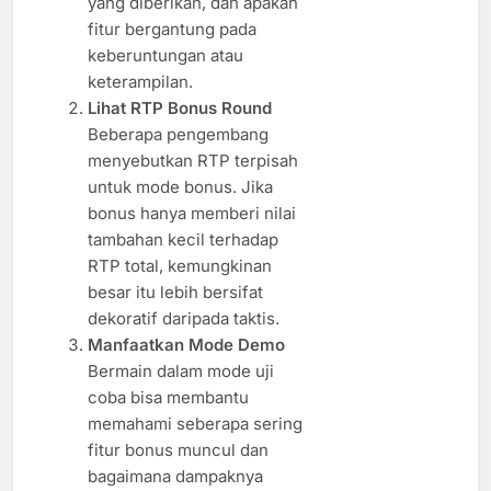
yang diberikan, dan apakah
fitur bergantung pada
keberuntungan atau
keterampilan.
Lihat RTP Bonus Round
Beberapa pengembang
menyebutkan RTP terpisah
untuk mode bonus. Jika
bonus hanya memberi nilai
tambahan kecil terhadap
RTP total, kemungkinan
besar itu lebih bersifat
dekoratif daripada taktis.
Manfaatkan Mode Demo
Bermain dalam mode uji
coba bisa membantu
memahami seberapa sering
fitur bonus muncul dan
bagaimana dampaknya