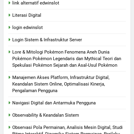
link alternatif edwinslot
Literasi Digital
login edwinslot
Login Sistem & Infrastruktur Server
Lore & Mitologi Pokémon Fenomena Aneh Dunia
Pokémon Pokémon Legendaris dan Mythical Teori dan
Spekulasi Pokémon Sejarah dan Asal-Usul Pokémon
Manajemen Akses Platform, Infrastruktur Digital,
Keandalan Sistem Online, Optimalisasi Kinerja,
Pengalaman Pengguna
Navigasi Digital dan Antarmuka Pengguna
Observability & Keandalan Sistem
Observasi Pola Permainan, Analisis Mesin Digital, Studi