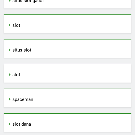
situs slot gacor
slot
situs slot
slot
spaceman
slot dana