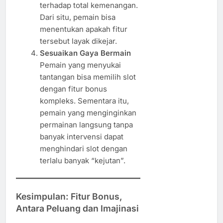
terhadap total kemenangan.
Dari situ, pemain bisa
menentukan apakah fitur
tersebut layak dikejar.
Sesuaikan Gaya Bermain
Pemain yang menyukai
tantangan bisa memilih slot
dengan fitur bonus
kompleks. Sementara itu,
pemain yang menginginkan
permainan langsung tanpa
banyak intervensi dapat
menghindari slot dengan
terlalu banyak “kejutan”.
Kesimpulan: Fitur Bonus,
Antara Peluang dan Imajinasi