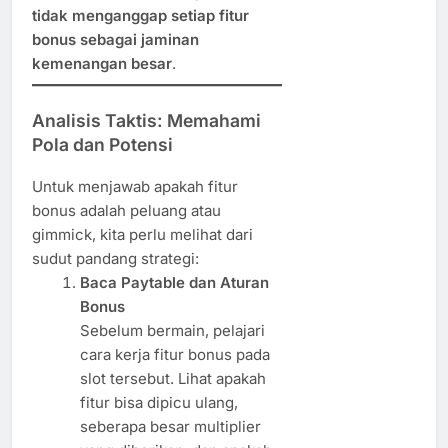
tidak menganggap setiap fitur
bonus sebagai jaminan
kemenangan besar
.
Analisis Taktis: Memahami
Pola dan Potensi
Untuk menjawab apakah fitur
bonus adalah peluang atau
gimmick, kita perlu melihat dari
sudut pandang strategi:
Baca Paytable dan Aturan
Bonus
Sebelum bermain, pelajari
cara kerja fitur bonus pada
slot tersebut. Lihat apakah
fitur bisa dipicu ulang,
seberapa besar multiplier