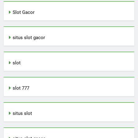
Slot Gacor
situs slot gacor
slot
slot 777
situs slot