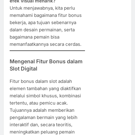
efek visual menarik?
Untuk menjawabnya, kita perlu
memahami bagaimana fitur bonus
bekerja, apa tujuan sebenarnya
dalam desain permainan, serta
bagaimana pemain bisa
memanfaatkannya secara cerdas.
Mengenal Fitur Bonus dalam
Slot Digital
Fitur bonus dalam slot adalah
elemen tambahan yang diaktifkan
melalui simbol khusus, kombinasi
tertentu, atau pemicu acak.
Tujuannya adalah memberikan
pengalaman bermain yang lebih
interaktif dan, secara teoritis,
meningkatkan peluang pemain