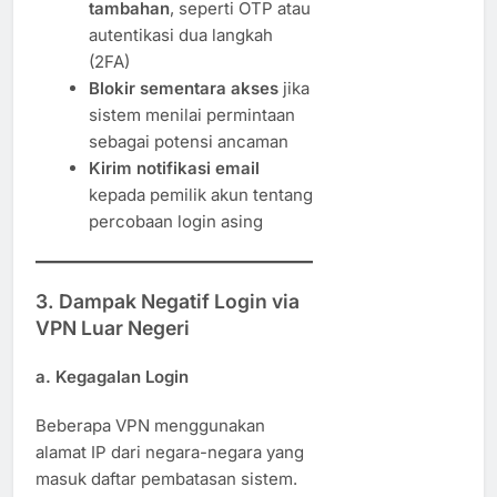
tambahan
, seperti OTP atau
autentikasi dua langkah
(2FA)
Blokir sementara akses
jika
sistem menilai permintaan
sebagai potensi ancaman
Kirim notifikasi email
kepada pemilik akun tentang
percobaan login asing
3. Dampak Negatif Login via
VPN Luar Negeri
a. Kegagalan Login
Beberapa VPN menggunakan
alamat IP dari negara-negara yang
masuk daftar pembatasan sistem.