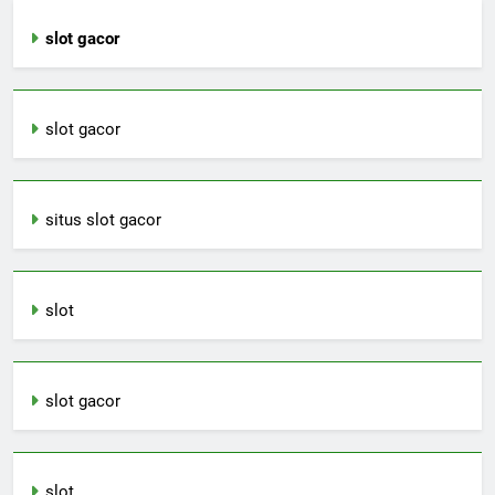
slot gacor
slot gacor
situs slot gacor
slot
slot gacor
slot