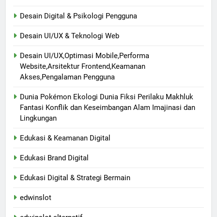
Desain Digital & Psikologi Pengguna
Desain UI/UX & Teknologi Web
Desain UI/UX,Optimasi Mobile,Performa
Website,Arsitektur Frontend,Keamanan
Akses,Pengalaman Pengguna
Dunia Pokémon Ekologi Dunia Fiksi Perilaku Makhluk
Fantasi Konflik dan Keseimbangan Alam Imajinasi dan
Lingkungan
Edukasi & Keamanan Digital
Edukasi Brand Digital
Edukasi Digital & Strategi Bermain
edwinslot