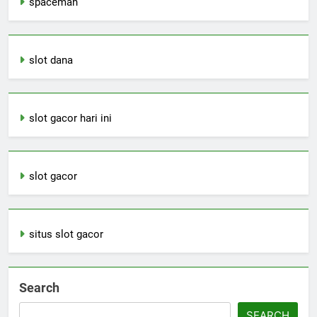
spaceman
slot dana
slot gacor hari ini
slot gacor
situs slot gacor
Search
SEARCH