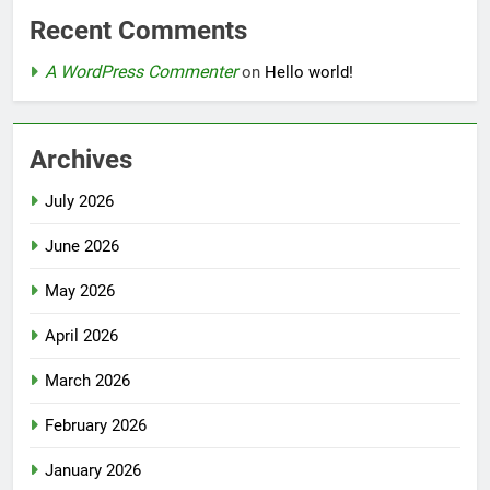
Recent Comments
A WordPress Commenter
on
Hello world!
Archives
July 2026
June 2026
May 2026
April 2026
March 2026
February 2026
January 2026