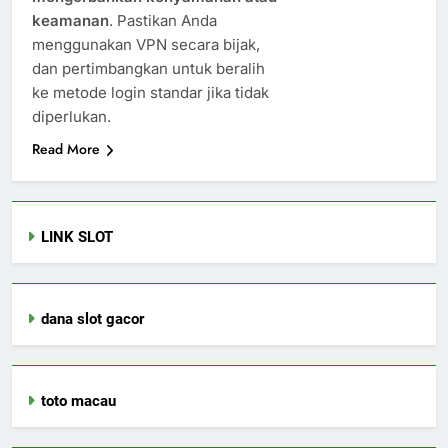
keamanan
. Pastikan Anda
menggunakan VPN secara bijak,
dan pertimbangkan untuk beralih
ke metode login standar jika tidak
diperlukan.
Read More
LINK SLOT
dana slot gacor
toto macau