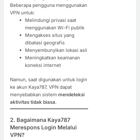
Beberapa pengguna menggunakan
VPN untuk:
Melindungi privasi saat
menggunakan Wi-Fi publik
Mengakses situs yang
dibatasi geografis
Menyembunyikan lokasi asli
Meningkatkan keamanan
koneksi internet
Namun, saat digunakan untuk login
ke akun Kaya787, VPN dapat
menyebabkan sistem
mendeteksi
aktivitas tidak biasa
.
2. Bagaimana Kaya787
Merespons Login Melalui
VPN?