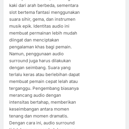
kaki dari arah berbeda, sementara
slot bertema fantasi menggunakan
suara sihir, gema, dan instrumen
musik epik. Identitas audio ini
membuat permainan lebih mudah
diingat dan menciptakan
pengalaman khas bagi pemain.
Namun, penggunaan audio
surround juga harus dilakukan
dengan seimbang. Suara yang
terlalu keras atau berlebihan dapat
membuat pemain cepat lelah atau
terganggu. Pengembang biasanya
merancang audio dengan
intensitas bertahap, memberikan
keseimbangan antara momen
tenang dan momen dramatis.
Dengan cara ini, audio surround