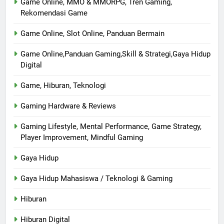
Game Online, MMO & MMORPG, Tren Gaming,
Rekomendasi Game
Game Online, Slot Online, Panduan Bermain
Game Online,Panduan Gaming,Skill & Strategi,Gaya Hidup
Digital
Game, Hiburan, Teknologi
Gaming Hardware & Reviews
Gaming Lifestyle, Mental Performance, Game Strategy,
Player Improvement, Mindful Gaming
Gaya Hidup
Gaya Hidup Mahasiswa / Teknologi & Gaming
Hiburan
Hiburan Digital