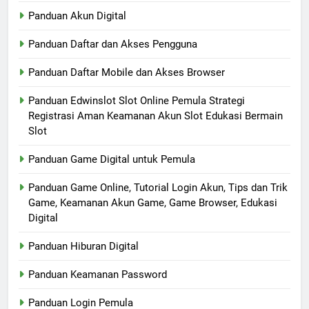
Panduan Akun Digital
Panduan Daftar dan Akses Pengguna
Panduan Daftar Mobile dan Akses Browser
Panduan Edwinslot Slot Online Pemula Strategi
Registrasi Aman Keamanan Akun Slot Edukasi Bermain
Slot
Panduan Game Digital untuk Pemula
Panduan Game Online, Tutorial Login Akun, Tips dan Trik
Game, Keamanan Akun Game, Game Browser, Edukasi
Digital
Panduan Hiburan Digital
Panduan Keamanan Password
Panduan Login Pemula