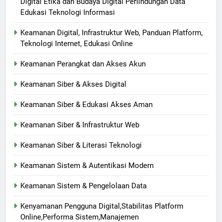
Digital Etika dan Budaya Digital Perlindungan Data
Edukasi Teknologi Informasi
Keamanan Digital, Infrastruktur Web, Panduan Platform,
Teknologi Internet, Edukasi Online
Keamanan Perangkat dan Akses Akun
Keamanan Siber & Akses Digital
Keamanan Siber & Edukasi Akses Aman
Keamanan Siber & Infrastruktur Web
Keamanan Siber & Literasi Teknologi
Keamanan Sistem & Autentikasi Modern
Keamanan Sistem & Pengelolaan Data
Kenyamanan Pengguna Digital,Stabilitas Platform
Online,Performa Sistem,Manajemen