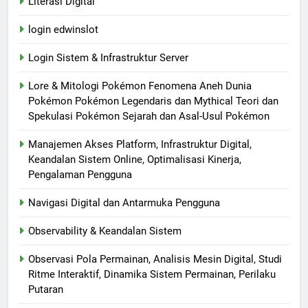
Literasi Digital
login edwinslot
Login Sistem & Infrastruktur Server
Lore & Mitologi Pokémon Fenomena Aneh Dunia
Pokémon Pokémon Legendaris dan Mythical Teori dan
Spekulasi Pokémon Sejarah dan Asal-Usul Pokémon
Manajemen Akses Platform, Infrastruktur Digital,
Keandalan Sistem Online, Optimalisasi Kinerja,
Pengalaman Pengguna
Navigasi Digital dan Antarmuka Pengguna
Observability & Keandalan Sistem
Observasi Pola Permainan, Analisis Mesin Digital, Studi
Ritme Interaktif, Dinamika Sistem Permainan, Perilaku
Putaran