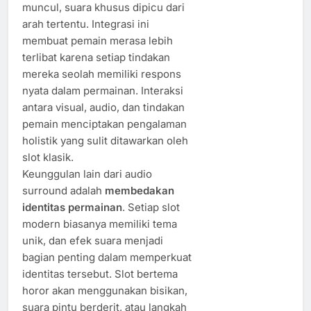
muncul, suara khusus dipicu dari
arah tertentu. Integrasi ini
membuat pemain merasa lebih
terlibat karena setiap tindakan
mereka seolah memiliki respons
nyata dalam permainan. Interaksi
antara visual, audio, dan tindakan
pemain menciptakan pengalaman
holistik yang sulit ditawarkan oleh
slot klasik.
Keunggulan lain dari audio
surround adalah
membedakan
identitas permainan
. Setiap slot
modern biasanya memiliki tema
unik, dan efek suara menjadi
bagian penting dalam memperkuat
identitas tersebut. Slot bertema
horor akan menggunakan bisikan,
suara pintu berderit, atau langkah