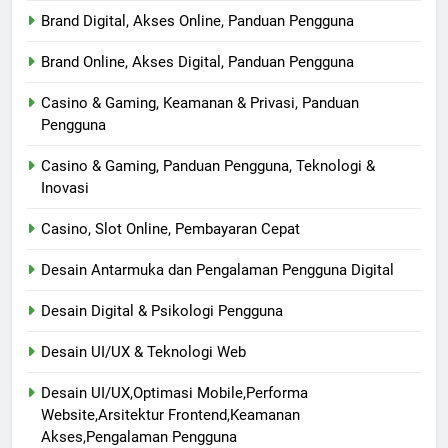
Brand Digital, Akses Online, Panduan Pengguna
Brand Online, Akses Digital, Panduan Pengguna
Casino & Gaming, Keamanan & Privasi, Panduan
Pengguna
Casino & Gaming, Panduan Pengguna, Teknologi &
Inovasi
Casino, Slot Online, Pembayaran Cepat
Desain Antarmuka dan Pengalaman Pengguna Digital
Desain Digital & Psikologi Pengguna
Desain UI/UX & Teknologi Web
Desain UI/UX,Optimasi Mobile,Performa
Website,Arsitektur Frontend,Keamanan
Akses,Pengalaman Pengguna