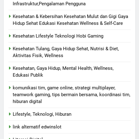
Infrastruktur,Pengalaman Pengguna
Kesehatan & Kebersihan Kesehatan Mulut dan Gigi Gaya
Hidup Sehat Edukasi Kesehatan Wellness & Self-Care
Kesehatan Lifestyle Teknologi Hobi Gaming
Kesehatan Tulang, Gaya Hidup Sehat, Nutrisi & Diet,
Aktivitas Fisik, Wellness
Kesehatan, Gaya Hidup, Mental Health, Wellness,
Edukasi Publik
komunikasi tim, game online, strategi multiplayer,
teamwork gaming, tips bermain bersama, koordinasi tim,
hiburan digital
Lifestyle, Teknologi, Hiburan
link alternatif edwinslot