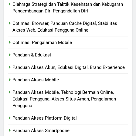
Olahraga Strategi dan Taktik Kesehatan dan Kebugaran
Pengembangan Diri Pengendalian Diri
Optimasi Browser, Panduan Cache Digital, Stabilitas
Akses Web, Edukasi Pengguna Online
Optimasi Pengalaman Mobile
Panduan & Edukasi
Panduan Akses Akun, Edukasi Digital, Brand Experience
Panduan Akses Mobile
Panduan Akses Mobile, Teknologi Bermain Online,
Edukasi Pengguna, Akses Situs Aman, Pengalaman
Pengguna
Panduan Akses Platform Digital
Panduan Akses Smartphone