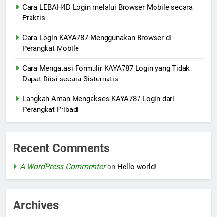
Cara LEBAH4D Login melalui Browser Mobile secara
Praktis
Cara Login KAYA787 Menggunakan Browser di
Perangkat Mobile
Cara Mengatasi Formulir KAYA787 Login yang Tidak
Dapat Diisi secara Sistematis
Langkah Aman Mengakses KAYA787 Login dari
Perangkat Pribadi
Recent Comments
A WordPress Commenter
on
Hello world!
Archives