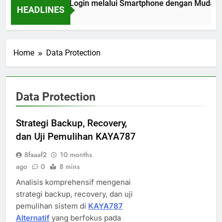
ra EDWINSLOT Login melalui Smartphone dengan Mudah, Ama
HEADLINES
Weeks Ago
Home
Data Protection
Data Protection
Strategi Backup, Recovery,
dan Uji Pemulihan KAYA787
8faaaf2
10 months
ago
0
8 mins
Analisis komprehensif mengenai
strategi backup, recovery, dan uji
pemulihan sistem di
KAYA787
Alternatif
yang berfokus pada