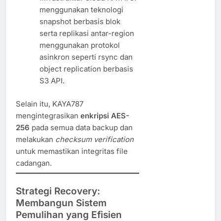
menggunakan teknologi
snapshot berbasis blok
serta replikasi antar-region
menggunakan protokol
asinkron seperti rsync dan
object replication berbasis
S3 API.
Selain itu, KAYA787
mengintegrasikan
enkripsi AES-
256
pada semua data backup dan
melakukan
checksum verification
untuk memastikan integritas file
cadangan.
Strategi Recovery:
Membangun Sistem
Pemulihan yang Efisien