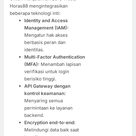
Horas88 mengintegrasikan
beberapa teknologi inti:
Identity and Access
Management (IAM):
Mengatur hak akses
berbasis peran dan
identitas.
Multi-Factor Authentication
(MFA):
Menambah lapisan
verifikasi untuk login
berisiko tinggi.
API Gateway dengan
kontrol keamanan:
Menyaring semua
permintaan ke layanan
backend.
Encryption end-to-end:
Melindungi data baik saat