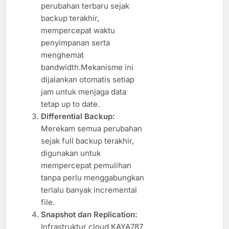
perubahan terbaru sejak
backup terakhir,
mempercepat waktu
penyimpanan serta
menghemat
bandwidth.Mekanisme ini
dijalankan otomatis setiap
jam untuk menjaga data
tetap up to date.
Differential Backup:
Merekam semua perubahan
sejak full backup terakhir,
digunakan untuk
mempercepat pemulihan
tanpa perlu menggabungkan
terlalu banyak incremental
file.
Snapshot dan Replication:
Infrastruktur cloud KAYA787