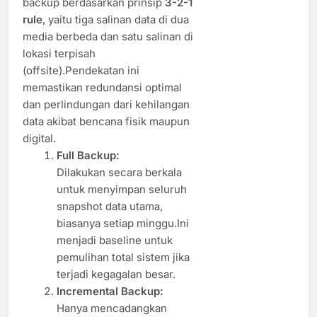
backup berdasarkan prinsip
3-2-1
rule
, yaitu tiga salinan data di dua
media berbeda dan satu salinan di
lokasi terpisah
(offsite).Pendekatan ini
memastikan redundansi optimal
dan perlindungan dari kehilangan
data akibat bencana fisik maupun
digital.
Full Backup:
Dilakukan secara berkala
untuk menyimpan seluruh
snapshot data utama,
biasanya setiap minggu.Ini
menjadi baseline untuk
pemulihan total sistem jika
terjadi kegagalan besar.
Incremental Backup:
Hanya mencadangkan