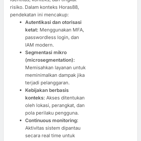
risiko. Dalam konteks Horas88,
pendekatan ini mencakup:
Autentikasi dan otorisasi
ketat:
Menggunakan MFA,
passwordless login, dan
IAM modern.
Segmentasi mikro
(microsegmentation):
Memisahkan layanan untuk
meminimalkan dampak jika
terjadi pelanggaran.
Kebijakan berbasis
konteks:
Akses ditentukan
oleh lokasi, perangkat, dan
pola perilaku pengguna.
Continuous monitoring:
Aktivitas sistem dipantau
secara real time untuk