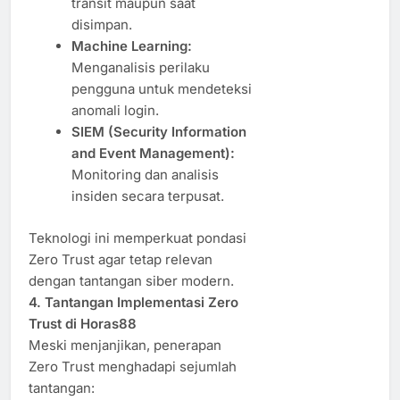
transit maupun saat
disimpan.
Machine Learning:
Menganalisis perilaku
pengguna untuk mendeteksi
anomali login.
SIEM (Security Information
and Event Management):
Monitoring dan analisis
insiden secara terpusat.
Teknologi ini memperkuat pondasi
Zero Trust agar tetap relevan
dengan tantangan siber modern.
4. Tantangan Implementasi Zero
Trust di Horas88
Meski menjanjikan, penerapan
Zero Trust menghadapi sejumlah
tantangan: