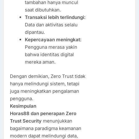
tambahan hanya muncul
saat dibutuhkan.
Transaksi lebih terlindungi:
Data dan aktivitas selalu
dipantau.
Kepercayaan meningkat:
Pengguna merasa yakin
bahwa identitas digital
mereka aman.
Dengan demikian, Zero Trust tidak
hanya melindungi sistem, tetapi
juga meningkatkan pengalaman
pengguna.
Kesimpulan
Horas88 dan penerapan Zero
Trust Security
menunjukkan
bagaimana paradigma keamanan
modern dapat melindungi data,