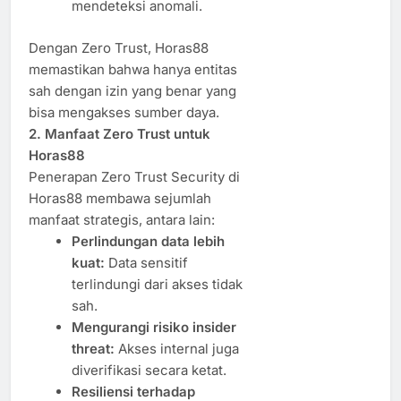
mendeteksi anomali.
Dengan Zero Trust, Horas88
memastikan bahwa hanya entitas
sah dengan izin yang benar yang
bisa mengakses sumber daya.
2. Manfaat Zero Trust untuk
Horas88
Penerapan Zero Trust Security di
Horas88 membawa sejumlah
manfaat strategis, antara lain:
Perlindungan data lebih
kuat:
Data sensitif
terlindungi dari akses tidak
sah.
Mengurangi risiko insider
threat:
Akses internal juga
diverifikasi secara ketat.
Resiliensi terhadap