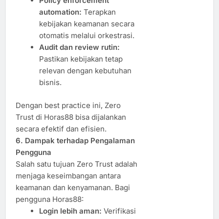
Policy enforcement
automation:
Terapkan
kebijakan keamanan secara
otomatis melalui orkestrasi.
Audit dan review rutin:
Pastikan kebijakan tetap
relevan dengan kebutuhan
bisnis.
Dengan best practice ini, Zero
Trust di Horas88 bisa dijalankan
secara efektif dan efisien.
6. Dampak terhadap Pengalaman
Pengguna
Salah satu tujuan Zero Trust adalah
menjaga keseimbangan antara
keamanan dan kenyamanan. Bagi
pengguna Horas88:
Login lebih aman:
Verifikasi