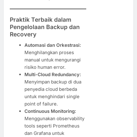
Praktik Terbaik dalam
Pengelolaan Backup dan
Recovery
Automasi dan Orkestrasi:
Menghilangkan proses
manual untuk mengurangi
risiko human error.
Multi-Cloud Redundancy:
Menyimpan backup di dua
penyedia cloud berbeda
untuk menghindari single
point of failure.
Continuous Monitoring:
Menggunakan observability
tools seperti Prometheus
dan Grafana untuk