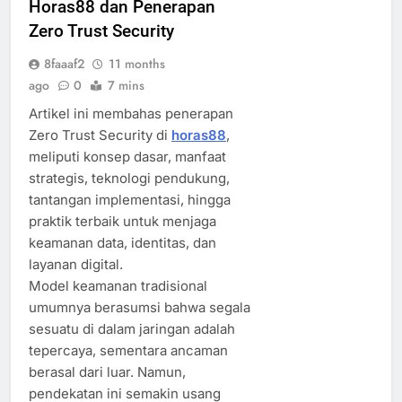
Horas88 dan Penerapan
Zero Trust Security
8faaaf2
11 months
ago
0
7 mins
Artikel ini membahas penerapan
Zero Trust Security di
horas88
,
meliputi konsep dasar, manfaat
strategis, teknologi pendukung,
tantangan implementasi, hingga
praktik terbaik untuk menjaga
keamanan data, identitas, dan
layanan digital.
Model keamanan tradisional
umumnya berasumsi bahwa segala
sesuatu di dalam jaringan adalah
tepercaya, sementara ancaman
berasal dari luar. Namun,
pendekatan ini semakin usang