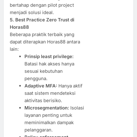
bertahap dengan pilot project
menjadi solusi ideal.
5. Best Practice Zero Trust di
Horas88
Beberapa praktik terbaik yang
dapat diterapkan Horas88 antara
lain:
Prinsip least privilege:
Batasi hak akses hanya
sesuai kebutuhan
pengguna.
Adaptive MFA:
Hanya aktif
saat sistem mendeteksi
aktivitas berisiko.
Microsegmentation:
Isolasi
layanan penting untuk
meminimalkan dampak
pelanggaran.