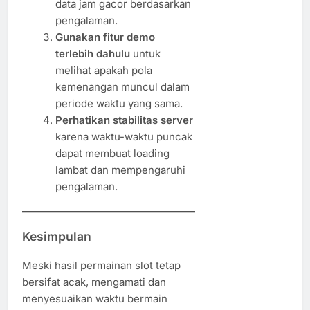
data jam gacor berdasarkan
pengalaman.
Gunakan fitur demo
terlebih dahulu
untuk
melihat apakah pola
kemenangan muncul dalam
periode waktu yang sama.
Perhatikan stabilitas server
karena waktu-waktu puncak
dapat membuat loading
lambat dan mempengaruhi
pengalaman.
Kesimpulan
Meski hasil permainan slot tetap
bersifat acak, mengamati dan
menyesuaikan waktu bermain