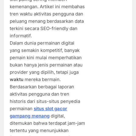
kemenangan. Artikel ini membahas
tren waktu aktivitas pengguna dan
peluang menang berdasarkan data
terkini secara SEO-friendly dan
informatif.
Dalam dunia permainan digital
yang semakin kompetitif, banyak
pemain kini mulai memperhatikan
bukan hanya jenis permainan atau
provider yang dipilih, tetapi juga
waktu
mereka bermain.
Berdasarkan berbagai laporan
aktivitas pengguna dan tren
historis dari situs-situs penyedia
permainan
situs slot gacor
gampang menang
digital,
ditemukan bahwa terdapat jam-jam
tertentu yang menunjukkan