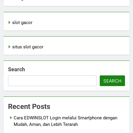
slot gacor
situs slot gacor
Search
SEARCH
Recent Posts
Cara EDWINSLOT Login melalui Smartphone dengan
Mudah, Aman, dan Lebih Terarah