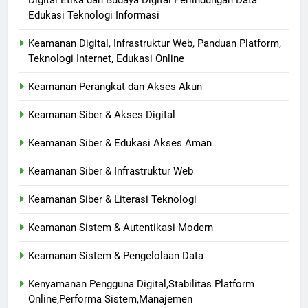
Edukasi Teknologi Informasi
Keamanan Digital, Infrastruktur Web, Panduan Platform,
Teknologi Internet, Edukasi Online
Keamanan Perangkat dan Akses Akun
Keamanan Siber & Akses Digital
Keamanan Siber & Edukasi Akses Aman
Keamanan Siber & Infrastruktur Web
Keamanan Siber & Literasi Teknologi
Keamanan Sistem & Autentikasi Modern
Keamanan Sistem & Pengelolaan Data
Kenyamanan Pengguna Digital,Stabilitas Platform
Online,Performa Sistem,Manajemen