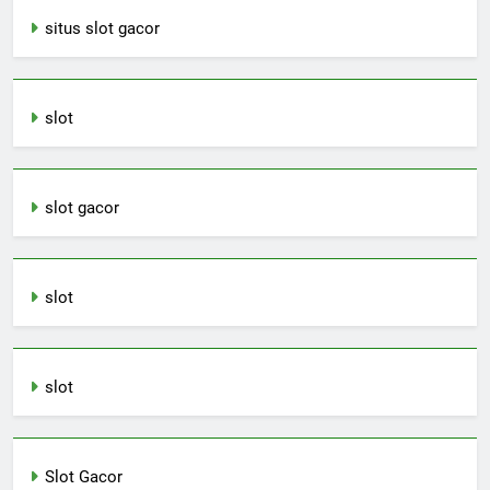
situs slot gacor
slot
slot gacor
slot
slot
Slot Gacor