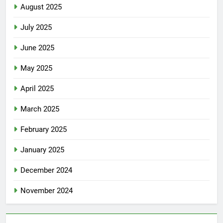
August 2025
July 2025
June 2025
May 2025
April 2025
March 2025
February 2025
January 2025
December 2024
November 2024