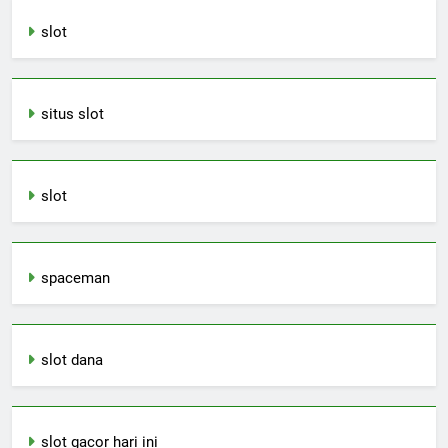
slot
situs slot
slot
spaceman
slot dana
slot gacor hari ini