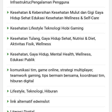
Infrastruktur,Pengalaman Pengguna
Kesehatan & Kebersihan Kesehatan Mulut dan Gigi Gaya
Hidup Sehat Edukasi Kesehatan Wellness & Self-Care
Kesehatan Lifestyle Teknologi Hobi Gaming
Kesehatan Tulang, Gaya Hidup Sehat, Nutrisi & Diet,
Aktivitas Fisik, Wellness
Kesehatan, Gaya Hidup, Mental Health, Wellness,
Edukasi Publik
komunikasi tim, game online, strategi multiplayer,
teamwork gaming, tips bermain bersama, koordinasi tim,
hiburan digital
Lifestyle, Teknologi, Hiburan
link alternatif edwinslot
Literasi Digital