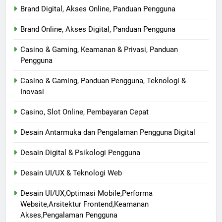
Brand Digital, Akses Online, Panduan Pengguna
Brand Online, Akses Digital, Panduan Pengguna
Casino & Gaming, Keamanan & Privasi, Panduan
Pengguna
Casino & Gaming, Panduan Pengguna, Teknologi &
Inovasi
Casino, Slot Online, Pembayaran Cepat
Desain Antarmuka dan Pengalaman Pengguna Digital
Desain Digital & Psikologi Pengguna
Desain UI/UX & Teknologi Web
Desain UI/UX,Optimasi Mobile,Performa
Website,Arsitektur Frontend,Keamanan
Akses,Pengalaman Pengguna