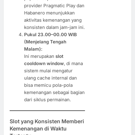
provider Pragmatic Play dan
Habanero menunjukkan
aktivitas kemenangan yang
konsisten dalam jam-jam ini.
Pukul 23.00–00.00 WIB
(Menjelang Tengah
Malam):
Ini merupakan
slot
cooldown window
, di mana
sistem mulai mengatur
ulang cache internal dan
bisa memicu pola-pola
kemenangan sebagai bagian
dari siklus permainan.
Slot yang Konsisten Memberi
Kemenangan di Waktu