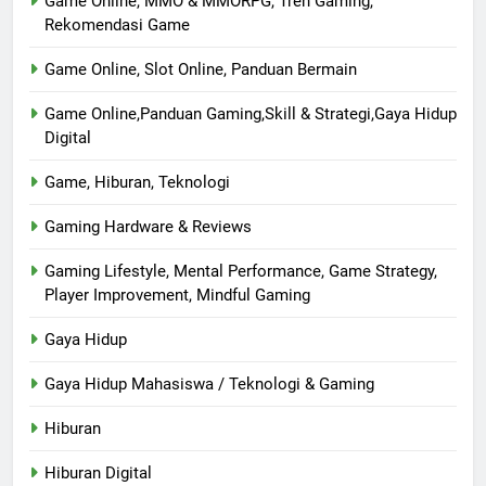
Game Online, MMO & MMORPG, Tren Gaming,
Rekomendasi Game
Game Online, Slot Online, Panduan Bermain
Game Online,Panduan Gaming,Skill & Strategi,Gaya Hidup
Digital
Game, Hiburan, Teknologi
Gaming Hardware & Reviews
Gaming Lifestyle, Mental Performance, Game Strategy,
Player Improvement, Mindful Gaming
Gaya Hidup
Gaya Hidup Mahasiswa / Teknologi & Gaming
Hiburan
Hiburan Digital