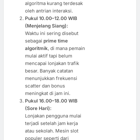
algoritma kurang terdesak
oleh antrian interaksi.
Pukul 10.00–12.00 WIB
(Menjelang Siang):
Waktu ini sering disebut
sebagai
prime time
algoritmik
, di mana pemain
mulai aktif tapi belum
mencapai lonjakan trafik
besar. Banyak catatan
menunjukkan frekuensi
scatter dan bonus
meningkat di jam ini.
Pukul 16.00–18.00 WIB
(Sore Hari):
Lonjakan pengguna mulai
terjadi setelah jam kerja
atau sekolah. Mesin slot
populer seperti dari