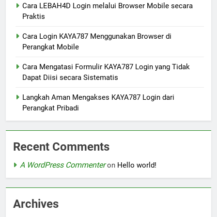
Cara LEBAH4D Login melalui Browser Mobile secara
Praktis
Cara Login KAYA787 Menggunakan Browser di
Perangkat Mobile
Cara Mengatasi Formulir KAYA787 Login yang Tidak
Dapat Diisi secara Sistematis
Langkah Aman Mengakses KAYA787 Login dari
Perangkat Pribadi
Recent Comments
A WordPress Commenter
on
Hello world!
Archives