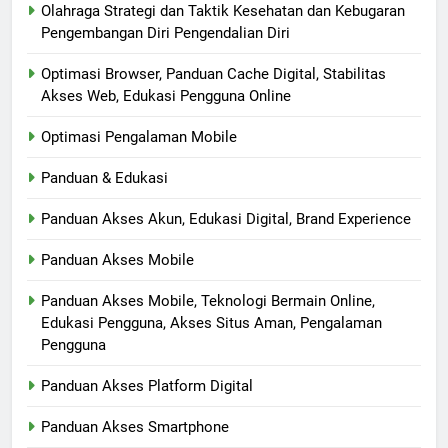
Olahraga Strategi dan Taktik Kesehatan dan Kebugaran
Pengembangan Diri Pengendalian Diri
Optimasi Browser, Panduan Cache Digital, Stabilitas
Akses Web, Edukasi Pengguna Online
Optimasi Pengalaman Mobile
Panduan & Edukasi
Panduan Akses Akun, Edukasi Digital, Brand Experience
Panduan Akses Mobile
Panduan Akses Mobile, Teknologi Bermain Online,
Edukasi Pengguna, Akses Situs Aman, Pengalaman
Pengguna
Panduan Akses Platform Digital
Panduan Akses Smartphone