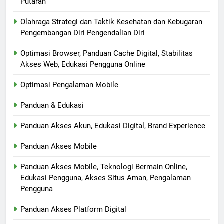
Putaran
Olahraga Strategi dan Taktik Kesehatan dan Kebugaran
Pengembangan Diri Pengendalian Diri
Optimasi Browser, Panduan Cache Digital, Stabilitas
Akses Web, Edukasi Pengguna Online
Optimasi Pengalaman Mobile
Panduan & Edukasi
Panduan Akses Akun, Edukasi Digital, Brand Experience
Panduan Akses Mobile
Panduan Akses Mobile, Teknologi Bermain Online,
Edukasi Pengguna, Akses Situs Aman, Pengalaman
Pengguna
Panduan Akses Platform Digital