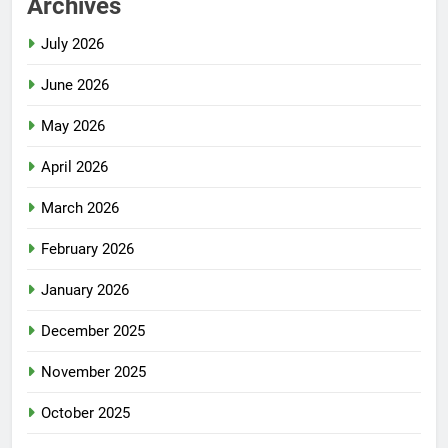
Archives
July 2026
June 2026
May 2026
April 2026
March 2026
February 2026
January 2026
December 2025
November 2025
October 2025