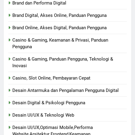
Brand dan Performa Digital
Brand Digital, Akses Online, Panduan Pengguna
Brand Online, Akses Digital, Panduan Pengguna
Casino & Gaming, Keamanan & Privasi, Panduan
Pengguna
Casino & Gaming, Panduan Pengguna, Teknologi &
Inovasi
Casino, Slot Online, Pembayaran Cepat
Desain Antarmuka dan Pengalaman Pengguna Digital
Desain Digital & Psikologi Pengguna
Desain UI/UX & Teknologi Web
Desain UI/UX,Optimasi Mobile,Performa
Website,Arsitektur Frontend,Keamanan