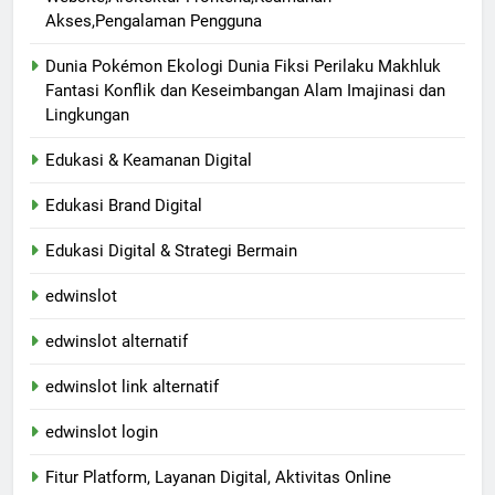
Akses,Pengalaman Pengguna
Dunia Pokémon Ekologi Dunia Fiksi Perilaku Makhluk
Fantasi Konflik dan Keseimbangan Alam Imajinasi dan
Lingkungan
Edukasi & Keamanan Digital
Edukasi Brand Digital
Edukasi Digital & Strategi Bermain
edwinslot
edwinslot alternatif
edwinslot link alternatif
edwinslot login
Fitur Platform, Layanan Digital, Aktivitas Online