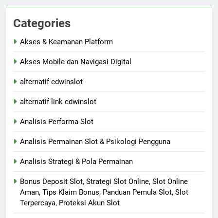
Categories
Akses & Keamanan Platform
Akses Mobile dan Navigasi Digital
alternatif edwinslot
alternatif link edwinslot
Analisis Performa Slot
Analisis Permainan Slot & Psikologi Pengguna
Analisis Strategi & Pola Permainan
Bonus Deposit Slot, Strategi Slot Online, Slot Online
Aman, Tips Klaim Bonus, Panduan Pemula Slot, Slot
Terpercaya, Proteksi Akun Slot