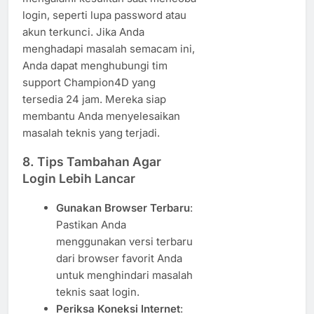
login, seperti lupa password atau
akun terkunci. Jika Anda
menghadapi masalah semacam ini,
Anda dapat menghubungi tim
support Champion4D yang
tersedia 24 jam. Mereka siap
membantu Anda menyelesaikan
masalah teknis yang terjadi.
8. Tips Tambahan Agar
Login Lebih Lancar
Gunakan Browser Terbaru
:
Pastikan Anda
menggunakan versi terbaru
dari browser favorit Anda
untuk menghindari masalah
teknis saat login.
Periksa Koneksi Internet
: