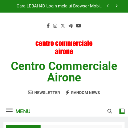
Skip
Cara Login KAYA787 Menggunakan Browser di
to
Perangkat Mobile
content
Cara Mengatasi Formulir KAYA787 Login yang
Tidak Dapat Diisi secara Sistematis
Cara EDWINSLOT Login melalui Smartphone
dengan Mudah, Aman, dan Lebih Terarah
Cara LEBAH4D Login melalui Browser Mobile
secara Praktis
Cara Login KAYA787 Menggunakan Browser di
Perangkat Mobile
Centro Commerciale
Cara Mengatasi Formulir KAYA787 Login yang
Airone
Tidak Dapat Diisi secara Sistematis
NEWSLETTER
RANDOM NEWS
MENU