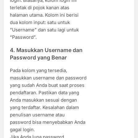
login. Biasanya, kolom login ini
terletak di pojok kanan atas
halaman utama. Kolom ini berisi
dua kolom input: satu untuk
“Username” dan satu lagi untuk
“Password”.
4. Masukkan Username dan
Password yang Benar
Pada kolom yang tersedia,
masukkan username dan password
yang sudah Anda buat saat proses
pendaftaran. Pastikan data yang
Anda masukkan sesuai dengan
yang terdaftar. Kesalahan dalam
penulisan username atau
password bisa menyebabkan Anda
gagal login.
Jika Anda lupa password,