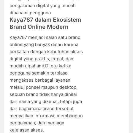
pengalaman digital yang mudah
dipahami pengguna.
Kaya787 dalam Ekosistem
Brand Online Modern
Kaya787 menjadi salah satu brand
online yang banyak dicari karena
berkaitan dengan kebutuhan akses
digital yang praktis, cepat, dan
mudah dipahami.Di era ketika
pengguna semakin terbiasa
mengakses berbagai layanan
melalui ponsel maupun desktop,
sebuah brand tidak hanya dinilai
dari nama yang dikenal, tetapi juga
dari bagaimana brand tersebut
menyajikan informasi, membangun
pengalaman, dan menjaga
kejelasan akses.