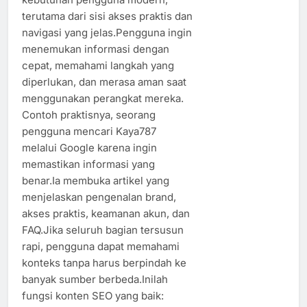
terutama dari sisi akses praktis dan
navigasi yang jelas.Pengguna ingin
menemukan informasi dengan
cepat, memahami langkah yang
diperlukan, dan merasa aman saat
menggunakan perangkat mereka.
Contoh praktisnya, seorang
pengguna mencari Kaya787
melalui Google karena ingin
memastikan informasi yang
benar.Ia membuka artikel yang
menjelaskan pengenalan brand,
akses praktis, keamanan akun, dan
FAQ.Jika seluruh bagian tersusun
rapi, pengguna dapat memahami
konteks tanpa harus berpindah ke
banyak sumber berbeda.Inilah
fungsi konten SEO yang baik: