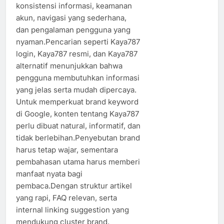
konsistensi informasi, keamanan
akun, navigasi yang sederhana,
dan pengalaman pengguna yang
nyaman.Pencarian seperti Kaya787
login, Kaya787 resmi, dan Kaya787
alternatif menunjukkan bahwa
pengguna membutuhkan informasi
yang jelas serta mudah dipercaya.
Untuk memperkuat brand keyword
di Google, konten tentang Kaya787
perlu dibuat natural, informatif, dan
tidak berlebihan.Penyebutan brand
harus tetap wajar, sementara
pembahasan utama harus memberi
manfaat nyata bagi
pembaca.Dengan struktur artikel
yang rapi, FAQ relevan, serta
internal linking suggestion yang
mendukung cluster brand,