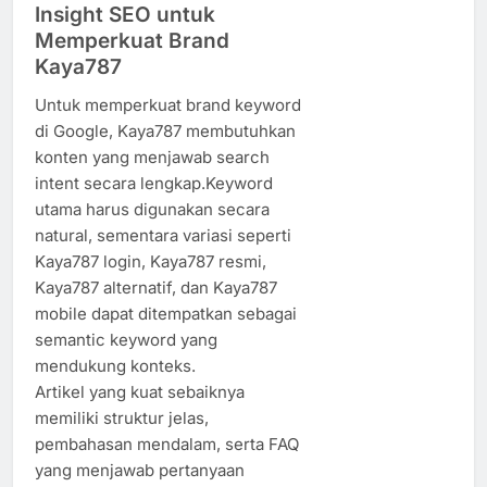
Insight SEO untuk
Memperkuat Brand
Kaya787
Untuk memperkuat brand keyword
di Google, Kaya787 membutuhkan
konten yang menjawab search
intent secara lengkap.Keyword
utama harus digunakan secara
natural, sementara variasi seperti
Kaya787 login, Kaya787 resmi,
Kaya787 alternatif, dan Kaya787
mobile dapat ditempatkan sebagai
semantic keyword yang
mendukung konteks.
Artikel yang kuat sebaiknya
memiliki struktur jelas,
pembahasan mendalam, serta FAQ
yang menjawab pertanyaan