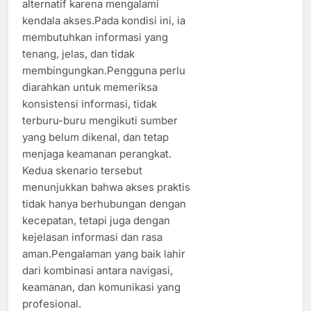
alternatif karena mengalami
kendala akses.Pada kondisi ini, ia
membutuhkan informasi yang
tenang, jelas, dan tidak
membingungkan.Pengguna perlu
diarahkan untuk memeriksa
konsistensi informasi, tidak
terburu-buru mengikuti sumber
yang belum dikenal, dan tetap
menjaga keamanan perangkat.
Kedua skenario tersebut
menunjukkan bahwa akses praktis
tidak hanya berhubungan dengan
kecepatan, tetapi juga dengan
kejelasan informasi dan rasa
aman.Pengalaman yang baik lahir
dari kombinasi antara navigasi,
keamanan, dan komunikasi yang
profesional.