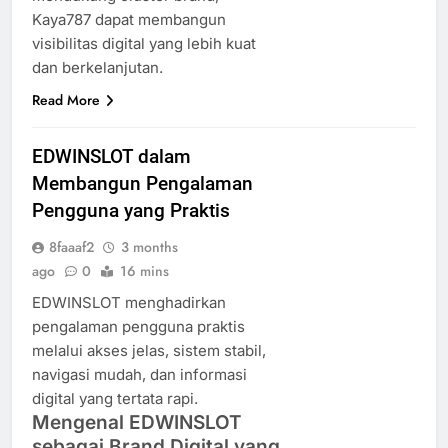
Kaya787 dapat membangun
visibilitas digital yang lebih kuat
dan berkelanjutan.
Read More
EDWINSLOT dalam
Membangun Pengalaman
Pengguna yang Praktis
8faaaf2
3 months
ago
0
16 mins
EDWINSLOT menghadirkan
pengalaman pengguna praktis
melalui akses jelas, sistem stabil,
navigasi mudah, dan informasi
digital yang tertata rapi.
Mengenal EDWINSLOT
sebagai Brand Digital yang