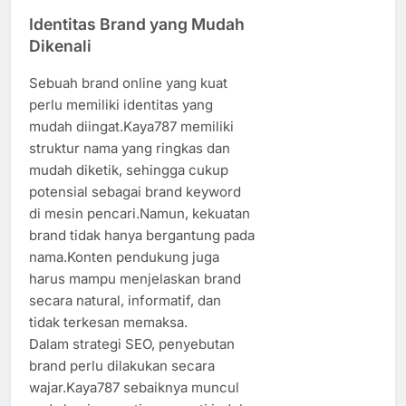
Identitas Brand yang Mudah
Dikenali
Sebuah brand online yang kuat
perlu memiliki identitas yang
mudah diingat.Kaya787 memiliki
struktur nama yang ringkas dan
mudah diketik, sehingga cukup
potensial sebagai brand keyword
di mesin pencari.Namun, kekuatan
brand tidak hanya bergantung pada
nama.Konten pendukung juga
harus mampu menjelaskan brand
secara natural, informatif, dan
tidak terkesan memaksa.
Dalam strategi SEO, penyebutan
brand perlu dilakukan secara
wajar.Kaya787 sebaiknya muncul