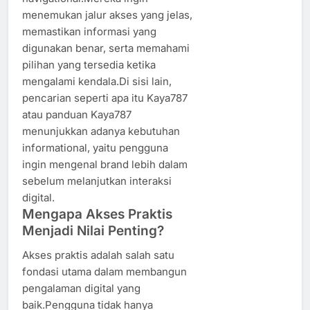
menemukan jalur akses yang jelas,
memastikan informasi yang
digunakan benar, serta memahami
pilihan yang tersedia ketika
mengalami kendala.Di sisi lain,
pencarian seperti apa itu Kaya787
atau panduan Kaya787
menunjukkan adanya kebutuhan
informational, yaitu pengguna
ingin mengenal brand lebih dalam
sebelum melanjutkan interaksi
digital.
Mengapa Akses Praktis
Menjadi Nilai Penting?
Akses praktis adalah salah satu
fondasi utama dalam membangun
pengalaman digital yang
baik.Pengguna tidak hanya