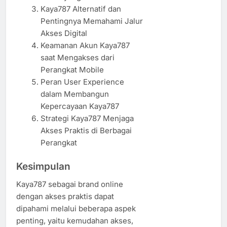
Kaya787 Alternatif dan
Pentingnya Memahami Jalur
Akses Digital
Keamanan Akun Kaya787
saat Mengakses dari
Perangkat Mobile
Peran User Experience
dalam Membangun
Kepercayaan Kaya787
Strategi Kaya787 Menjaga
Akses Praktis di Berbagai
Perangkat
Kesimpulan
Kaya787 sebagai brand online
dengan akses praktis dapat
dipahami melalui beberapa aspek
penting, yaitu kemudahan akses,