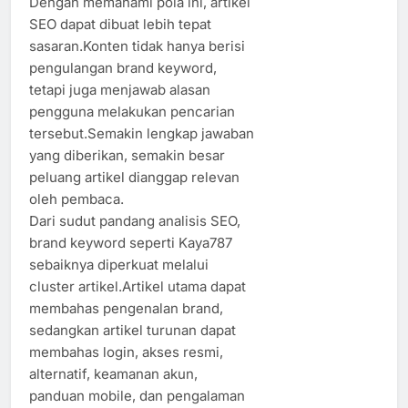
Dengan memahami pola ini, artikel
SEO dapat dibuat lebih tepat
sasaran.Konten tidak hanya berisi
pengulangan brand keyword,
tetapi juga menjawab alasan
pengguna melakukan pencarian
tersebut.Semakin lengkap jawaban
yang diberikan, semakin besar
peluang artikel dianggap relevan
oleh pembaca.
Dari sudut pandang analisis SEO,
brand keyword seperti Kaya787
sebaiknya diperkuat melalui
cluster artikel.Artikel utama dapat
membahas pengenalan brand,
sedangkan artikel turunan dapat
membahas login, akses resmi,
alternatif, keamanan akun,
panduan mobile, dan pengalaman