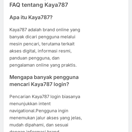
FAQ tentang Kaya787
Apa itu Kaya787?
Kaya787 adalah brand online yang
banyak dicari pengguna melalui
mesin pencari, terutama terkait
akses digital, informasi resmi,
panduan pengguna, dan
pengalaman online yang praktis.
Mengapa banyak pengguna
mencari Kaya787 login?
Pencarian Kaya787 login biasanya
menunjukkan intent
navigational.Pengguna ingin
menemukan jalur akses yang jelas,
mudah dipahami, dan sesuai
dengan informasi brand.