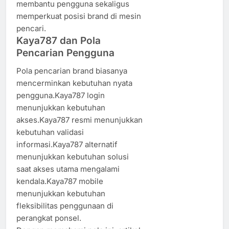
membantu pengguna sekaligus
memperkuat posisi brand di mesin
pencari.
Kaya787 dan Pola
Pencarian Pengguna
Pola pencarian brand biasanya
mencerminkan kebutuhan nyata
pengguna.Kaya787 login
menunjukkan kebutuhan
akses.Kaya787 resmi menunjukkan
kebutuhan validasi
informasi.Kaya787 alternatif
menunjukkan kebutuhan solusi
saat akses utama mengalami
kendala.Kaya787 mobile
menunjukkan kebutuhan
fleksibilitas penggunaan di
perangkat ponsel.