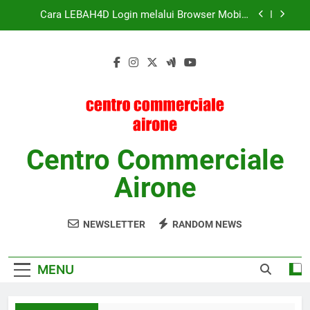
Skip
Cara Login KAYA787 Menggunakan Browser di
to
Perangkat Mobile
content
Cara Mengatasi Formulir KAYA787 Login yang
Tidak Dapat Diisi secara Sistematis
Cara EDWINSLOT Login melalui Smartphone
dengan Mudah, Aman, dan Lebih Terarah
Cara LEBAH4D Login melalui Browser Mobile
secara Praktis
Cara Login KAYA787 Menggunakan Browser di
Perangkat Mobile
Centro Commerciale
Cara Mengatasi Formulir KAYA787 Login yang
Airone
Tidak Dapat Diisi secara Sistematis
NEWSLETTER
RANDOM NEWS
MENU