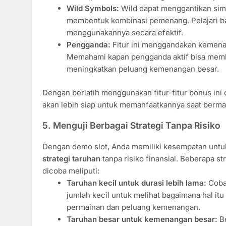
Wild Symbols:
Wild dapat menggantikan simb
membentuk kombinasi pemenang. Pelajari 
menggunakannya secara efektif.
Pengganda:
Fitur ini menggandakan kemen
Memahami kapan pengganda aktif bisa mem
meningkatkan peluang kemenangan besar.
Dengan berlatih menggunakan fitur-fitur bonus ini 
akan lebih siap untuk memanfaatkannya saat bermai
5. Menguji Berbagai Strategi Tanpa Risiko
Dengan demo slot, Anda memiliki kesempatan untu
strategi taruhan
tanpa risiko finansial. Beberapa st
dicoba meliputi:
Taruhan kecil untuk durasi lebih lama:
Coba
jumlah kecil untuk melihat bagaimana hal it
permainan dan peluang kemenangan.
Taruhan besar untuk kemenangan besar:
Be