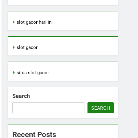
slot gacor hari ini
slot gacor
situs slot gacor
Search
SEARCH
Recent Posts