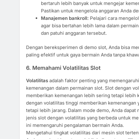
bertaruh lebih banyak untuk mengejar kemen
Pastikan untuk mengelola anggaran Anda den
Manajemen bankroll:
Pelajari cara mengelola
agar bisa bertahan lebih lama dalam permai
dan patuhi anggaran tersebut.
Dengan bereksperimen di demo slot, Anda bisa me
paling efektif untuk gaya bermain Anda tanpa khawa
6. Memahami Volatilitas Slot
Volatilitas
adalah faktor penting yang memengaruhi
kemenangan dalam permainan slot. Slot dengan vola
memberikan kemenangan lebih sering tetapi lebih k
dengan volatilitas tinggi memberikan kemenangan 
tetapi lebih jarang. Dalam mode demo, Anda dapat
jenis slot dengan volatilitas yang berbeda untuk me
ini memengaruhi pengalaman bermain Anda.
Mengetahui tingkat volatilitas dari mesin slot ter