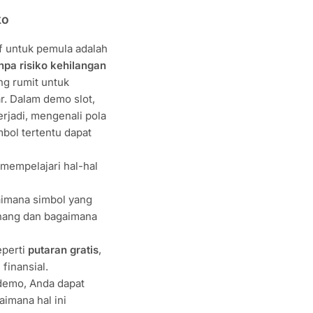
ko
f untuk pemula adalah
anpa risiko kehilangan
ng rumit untuk
ar. Dalam demo slot,
rjadi, mengenali pola
ol tertentu dapat
empelajari hal-hal
aimana simbol yang
nang dan bagaimana
eperti
putaran gratis
,
finansial.
demo, Anda dapat
imana hal ini