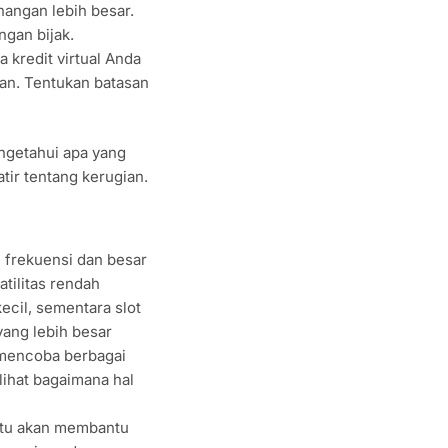
angan lebih besar.
gan bijak.
 kredit virtual Anda
nan. Tentukan batasan
ngetahui apa yang
tir tentang kerugian.
 frekuensi dan besar
tilitas rendah
ecil, sementara slot
yang lebih besar
 mencoba berbagai
lihat bagaimana hal
tentu akan membantu