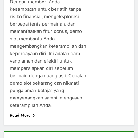
Dengan memberi Anda
kesempatan untuk berlatih tanpa
risiko finansial, mengeksplorasi
berbagai jenis permainan, dan
memanfaatkan fitur bonus, demo
slot membantu Anda
mengembangkan keterampilan dan
kepercayaan diri. Ini adalah cara
yang aman dan efektif untuk
mempersiapkan diri sebelum
bermain dengan uang asli. Cobalah
demo slot sekarang dan nikmati
pengalaman belajar yang
menyenangkan sambil mengasah
keterampilan Anda!
Read More