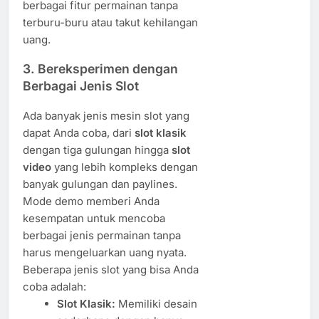
berbagai fitur permainan tanpa
terburu-buru atau takut kehilangan
uang.
3. Bereksperimen dengan
Berbagai Jenis Slot
Ada banyak jenis mesin slot yang
dapat Anda coba, dari
slot klasik
dengan tiga gulungan hingga
slot
video
yang lebih kompleks dengan
banyak gulungan dan paylines.
Mode demo memberi Anda
kesempatan untuk mencoba
berbagai jenis permainan tanpa
harus mengeluarkan uang nyata.
Beberapa jenis slot yang bisa Anda
coba adalah:
Slot Klasik:
Memiliki desain