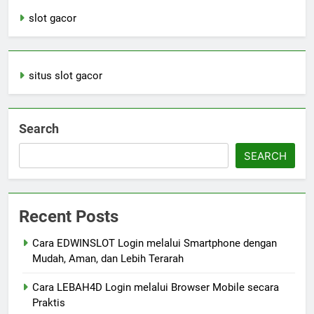
slot gacor
situs slot gacor
Search
SEARCH
Recent Posts
Cara EDWINSLOT Login melalui Smartphone dengan
Mudah, Aman, dan Lebih Terarah
Cara LEBAH4D Login melalui Browser Mobile secara
Praktis