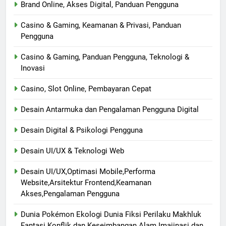
Brand Online, Akses Digital, Panduan Pengguna
Casino & Gaming, Keamanan & Privasi, Panduan
Pengguna
Casino & Gaming, Panduan Pengguna, Teknologi &
Inovasi
Casino, Slot Online, Pembayaran Cepat
Desain Antarmuka dan Pengalaman Pengguna Digital
Desain Digital & Psikologi Pengguna
Desain UI/UX & Teknologi Web
Desain UI/UX,Optimasi Mobile,Performa
Website,Arsitektur Frontend,Keamanan
Akses,Pengalaman Pengguna
Dunia Pokémon Ekologi Dunia Fiksi Perilaku Makhluk
Fantasi Konflik dan Keseimbangan Alam Imajinasi dan