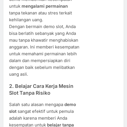
untuk
mengalami permainan
tanpa tekanan atau stres terkait
kehilangan uang.
Dengan bermain demo slot, Anda
bisa berlatih sebanyak yang Anda
mau tanpa khawatir menghabiskan
anggaran. Ini memberi kesempatan
untuk memahami permainan lebih
dalam dan mempersiapkan diri
dengan baik sebelum melibatkan
uang asli.
2. Belajar Cara Kerja Mesin
Slot Tanpa Risiko
Salah satu alasan mengapa
demo
slot
sangat efektif untuk pemula
adalah karena memberi Anda
kesempatan untuk
belajar tanpa