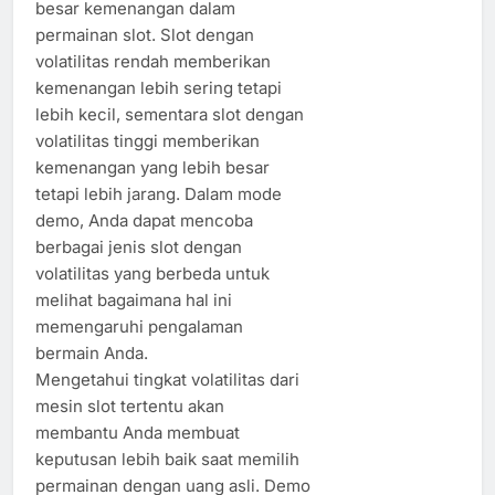
besar kemenangan dalam
permainan slot. Slot dengan
volatilitas rendah memberikan
kemenangan lebih sering tetapi
lebih kecil, sementara slot dengan
volatilitas tinggi memberikan
kemenangan yang lebih besar
tetapi lebih jarang. Dalam mode
demo, Anda dapat mencoba
berbagai jenis slot dengan
volatilitas yang berbeda untuk
melihat bagaimana hal ini
memengaruhi pengalaman
bermain Anda.
Mengetahui tingkat volatilitas dari
mesin slot tertentu akan
membantu Anda membuat
keputusan lebih baik saat memilih
permainan dengan uang asli. Demo