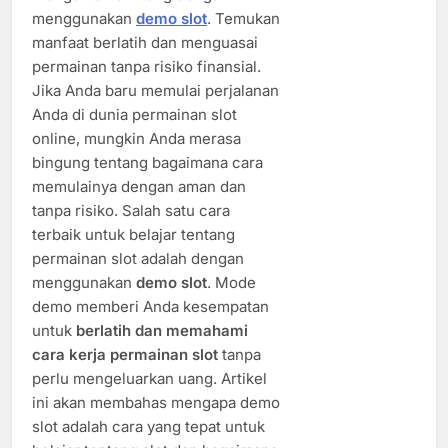
menggunakan
demo slot
. Temukan
manfaat berlatih dan menguasai
permainan tanpa risiko finansial.
Jika Anda baru memulai perjalanan
Anda di dunia permainan slot
online, mungkin Anda merasa
bingung tentang bagaimana cara
memulainya dengan aman dan
tanpa risiko. Salah satu cara
terbaik untuk belajar tentang
permainan slot adalah dengan
menggunakan
demo slot
. Mode
demo memberi Anda kesempatan
untuk
berlatih dan memahami
cara kerja permainan slot
tanpa
perlu mengeluarkan uang. Artikel
ini akan membahas mengapa demo
slot adalah cara yang tepat untuk