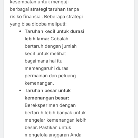
kesempatan untuk menguji
berbagai
strategi taruhan
tanpa
risiko finansial. Beberapa strategi
yang bisa dicoba meliputi:
Taruhan kecil untuk durasi
lebih lama:
Cobalah
bertaruh dengan jumlah
kecil untuk melihat
bagaimana hal itu
memengaruhi durasi
permainan dan peluang
kemenangan.
Taruhan besar untuk
kemenangan besar:
Bereksperimen dengan
bertaruh lebih banyak untuk
mengejar kemenangan lebih
besar. Pastikan untuk
mengelola anggaran Anda