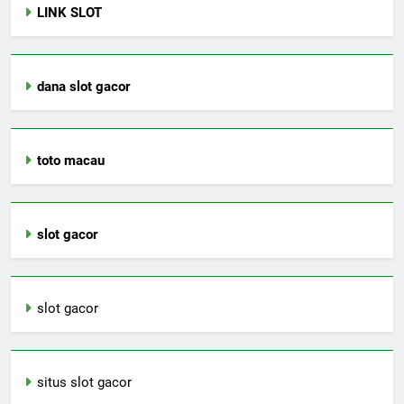
LINK SLOT
dana slot gacor
toto macau
slot gacor
slot gacor
situs slot gacor