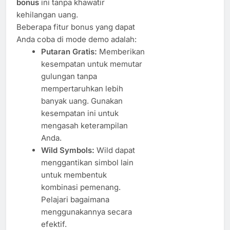
bonus
ini tanpa khawatir
kehilangan uang.
Beberapa fitur bonus yang dapat
Anda coba di mode demo adalah:
Putaran Gratis:
Memberikan
kesempatan untuk memutar
gulungan tanpa
mempertaruhkan lebih
banyak uang. Gunakan
kesempatan ini untuk
mengasah keterampilan
Anda.
Wild Symbols:
Wild dapat
menggantikan simbol lain
untuk membentuk
kombinasi pemenang.
Pelajari bagaimana
menggunakannya secara
efektif.