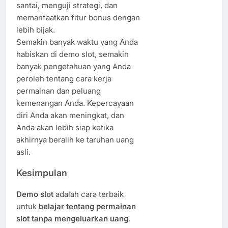
santai, menguji strategi, dan
memanfaatkan fitur bonus dengan
lebih bijak.
Semakin banyak waktu yang Anda
habiskan di demo slot, semakin
banyak pengetahuan yang Anda
peroleh tentang cara kerja
permainan dan peluang
kemenangan Anda. Kepercayaan
diri Anda akan meningkat, dan
Anda akan lebih siap ketika
akhirnya beralih ke taruhan uang
asli.
Kesimpulan
Demo slot
adalah cara terbaik
untuk
belajar tentang permainan
slot tanpa mengeluarkan uang
.