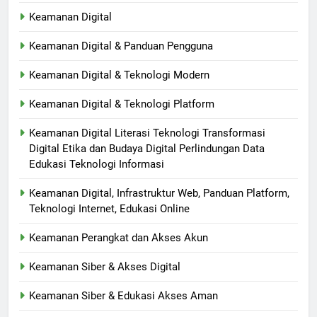
Keamanan Digital
Keamanan Digital & Panduan Pengguna
Keamanan Digital & Teknologi Modern
Keamanan Digital & Teknologi Platform
Keamanan Digital Literasi Teknologi Transformasi
Digital Etika dan Budaya Digital Perlindungan Data
Edukasi Teknologi Informasi
Keamanan Digital, Infrastruktur Web, Panduan Platform,
Teknologi Internet, Edukasi Online
Keamanan Perangkat dan Akses Akun
Keamanan Siber & Akses Digital
Keamanan Siber & Edukasi Akses Aman