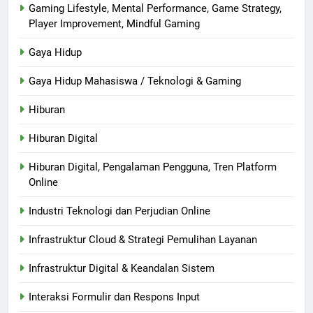
Gaming Lifestyle, Mental Performance, Game Strategy,
Player Improvement, Mindful Gaming
Gaya Hidup
Gaya Hidup Mahasiswa / Teknologi & Gaming
Hiburan
Hiburan Digital
Hiburan Digital, Pengalaman Pengguna, Tren Platform
Online
Industri Teknologi dan Perjudian Online
Infrastruktur Cloud & Strategi Pemulihan Layanan
Infrastruktur Digital & Keandalan Sistem
Interaksi Formulir dan Respons Input