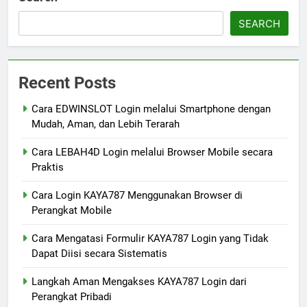
SEARCH
Recent Posts
Cara EDWINSLOT Login melalui Smartphone dengan
Mudah, Aman, dan Lebih Terarah
Cara LEBAH4D Login melalui Browser Mobile secara
Praktis
Cara Login KAYA787 Menggunakan Browser di
Perangkat Mobile
Cara Mengatasi Formulir KAYA787 Login yang Tidak
Dapat Diisi secara Sistematis
Langkah Aman Mengakses KAYA787 Login dari
Perangkat Pribadi