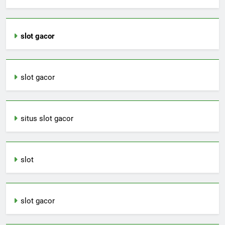
slot gacor
slot gacor
situs slot gacor
slot
slot gacor