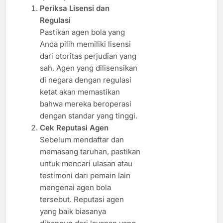
Periksa Lisensi dan
Regulasi
Pastikan agen bola yang
Anda pilih memiliki lisensi
dari otoritas perjudian yang
sah. Agen yang dilisensikan
di negara dengan regulasi
ketat akan memastikan
bahwa mereka beroperasi
dengan standar yang tinggi.
Cek Reputasi Agen
Sebelum mendaftar dan
memasang taruhan, pastikan
untuk mencari ulasan atau
testimoni dari pemain lain
mengenai agen bola
tersebut. Reputasi agen
yang baik biasanya