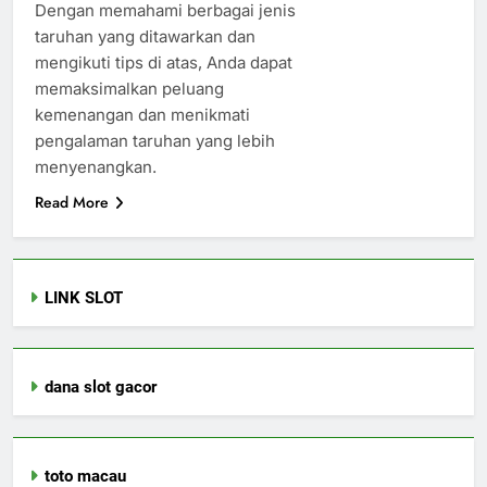
Dengan memahami berbagai jenis
taruhan yang ditawarkan dan
mengikuti tips di atas, Anda dapat
memaksimalkan peluang
kemenangan dan menikmati
pengalaman taruhan yang lebih
menyenangkan.
Read More
LINK SLOT
dana slot gacor
toto macau