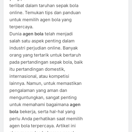
terlibat dalam taruhan sepak bola
online. Temukan tips dan panduan
untuk memilih agen bola yang
terpercaya.
Dunia
agen bola
telah menjadi
salah satu aspek penting dalam
industri perjudian online. Banyak
orang yang tertarik untuk bertaruh
pada pertandingan sepak bola, baik
itu pertandingan domestik,
internasional, atau kompetisi
lainnya. Namun, untuk memastikan
pengalaman yang aman dan
menguntungkan, sangat penting
untuk memahami bagaimana
agen
bola
bekerja, serta hal-hal yang
perlu Anda perhatikan saat memilih
agen bola terpercaya. Artikel ini