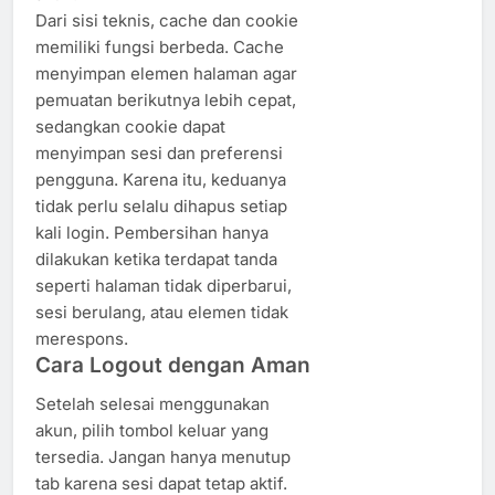
Dari sisi teknis, cache dan cookie
memiliki fungsi berbeda. Cache
menyimpan elemen halaman agar
pemuatan berikutnya lebih cepat,
sedangkan cookie dapat
menyimpan sesi dan preferensi
pengguna. Karena itu, keduanya
tidak perlu selalu dihapus setiap
kali login. Pembersihan hanya
dilakukan ketika terdapat tanda
seperti halaman tidak diperbarui,
sesi berulang, atau elemen tidak
merespons.
Cara Logout dengan Aman
Setelah selesai menggunakan
akun, pilih tombol keluar yang
tersedia. Jangan hanya menutup
tab karena sesi dapat tetap aktif.