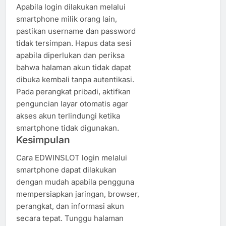
Apabila login dilakukan melalui
smartphone milik orang lain,
pastikan username dan password
tidak tersimpan. Hapus data sesi
apabila diperlukan dan periksa
bahwa halaman akun tidak dapat
dibuka kembali tanpa autentikasi.
Pada perangkat pribadi, aktifkan
penguncian layar otomatis agar
akses akun terlindungi ketika
smartphone tidak digunakan.
Kesimpulan
Cara EDWINSLOT login melalui
smartphone dapat dilakukan
dengan mudah apabila pengguna
mempersiapkan jaringan, browser,
perangkat, dan informasi akun
secara tepat. Tunggu halaman