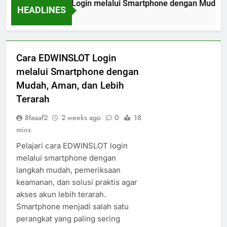
ra EDWINSLOT Login melalui Smartphone dengan Mudah, Ama
HEADLINES
Weeks Ago
Cara EDWINSLOT Login
melalui Smartphone dengan
Mudah, Aman, dan Lebih
Terarah
8faaaf2
2 weeks ago
0
18
mins
Pelajari cara EDWINSLOT login
melalui smartphone dengan
langkah mudah, pemeriksaan
keamanan, dan solusi praktis agar
akses akun lebih terarah.
Smartphone menjadi salah satu
perangkat yang paling sering