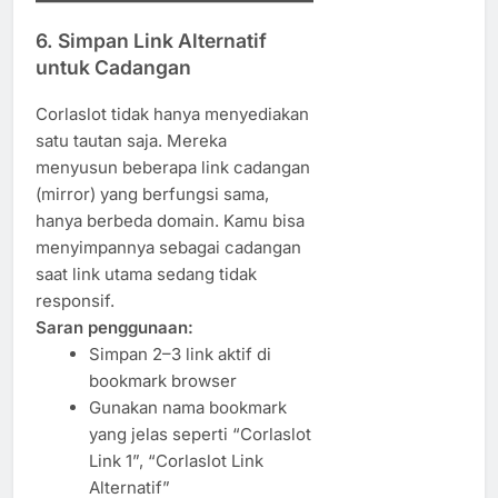
6.
Simpan Link Alternatif
untuk Cadangan
Corlaslot tidak hanya menyediakan
satu tautan saja. Mereka
menyusun beberapa link cadangan
(mirror) yang berfungsi sama,
hanya berbeda domain. Kamu bisa
menyimpannya sebagai cadangan
saat link utama sedang tidak
responsif.
Saran penggunaan:
Simpan 2–3 link aktif di
bookmark browser
Gunakan nama bookmark
yang jelas seperti “Corlaslot
Link 1”, “Corlaslot Link
Alternatif”