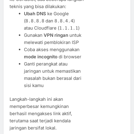
teknis yang bisa dilakukan:
Ubah DNS
ke Google
(
dan
)
8.8.8.8
8.8.4.4
atau Cloudflare (
)
1.1.1.1
Gunakan
VPN ringan
untuk
melewati pemblokiran ISP
Coba akses menggunakan
mode incognito
di browser
Ganti perangkat atau
jaringan untuk memastikan
masalah bukan berasal dari
sisi kamu
Langkah-langkah ini akan
memperbesar kemungkinan
berhasil mengakses link aktif,
terutama saat terjadi kendala
jaringan bersifat lokal.