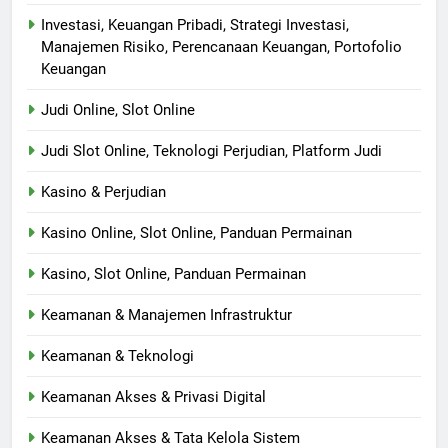
Investasi, Keuangan Pribadi, Strategi Investasi,
Manajemen Risiko, Perencanaan Keuangan, Portofolio
Keuangan
Judi Online, Slot Online
Judi Slot Online, Teknologi Perjudian, Platform Judi
Kasino & Perjudian
Kasino Online, Slot Online, Panduan Permainan
Kasino, Slot Online, Panduan Permainan
Keamanan & Manajemen Infrastruktur
Keamanan & Teknologi
Keamanan Akses & Privasi Digital
Keamanan Akses & Tata Kelola Sistem