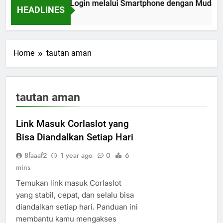
ra EDWINSLOT Login melalui Smartphone dengan Mudah, Ama
HEADLINES
Weeks Ago
Home
tautan aman
tautan aman
Link Masuk Corlaslot yang
Bisa Diandalkan Setiap Hari
8faaaf2
1 year ago
0
6
mins
Temukan link masuk Corlaslot
yang stabil, cepat, dan selalu bisa
diandalkan setiap hari. Panduan ini
membantu kamu mengakses