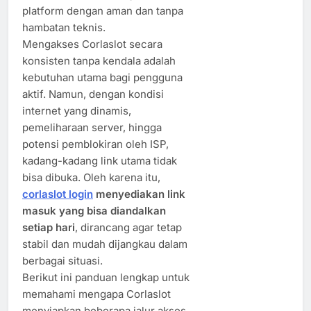
platform dengan aman dan tanpa
hambatan teknis.
Mengakses Corlaslot secara
konsisten tanpa kendala adalah
kebutuhan utama bagi pengguna
aktif. Namun, dengan kondisi
internet yang dinamis,
pemeliharaan server, hingga
potensi pemblokiran oleh ISP,
kadang-kadang link utama tidak
bisa dibuka. Oleh karena itu,
corlaslot login
menyediakan link
masuk yang bisa diandalkan
setiap hari
, dirancang agar tetap
stabil dan mudah dijangkau dalam
berbagai situasi.
Berikut ini panduan lengkap untuk
memahami mengapa Corlaslot
menyiapkan beberapa jalur akses,