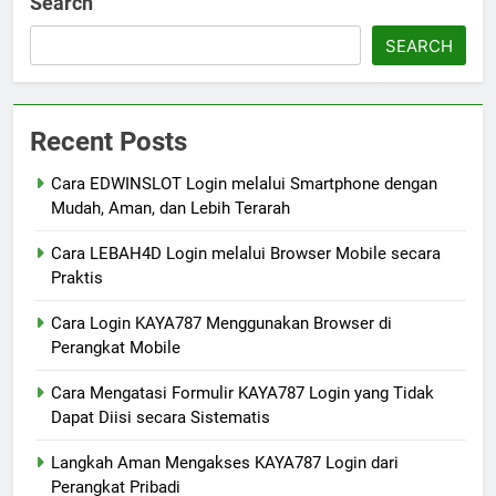
Search
SEARCH
Recent Posts
Cara EDWINSLOT Login melalui Smartphone dengan
Mudah, Aman, dan Lebih Terarah
Cara LEBAH4D Login melalui Browser Mobile secara
Praktis
Cara Login KAYA787 Menggunakan Browser di
Perangkat Mobile
Cara Mengatasi Formulir KAYA787 Login yang Tidak
Dapat Diisi secara Sistematis
Langkah Aman Mengakses KAYA787 Login dari
Perangkat Pribadi