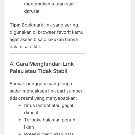
menemukan tautan saat
darurat.
Tips:
Bookmark link yang sering
digunakan di browser favorit kamu
agar akses bisa dilakukan hanya
dalam satu klik.
4.
Cara Menghindari Link
Palsu atau Tidak Stabil
Banyak pengguna yang tanpa
sadar mengakses link dari sumber
tidak resmi yang menyebabkan:
Situs lambat atau gagal
dimuat
Terbuka halaman penuh
iklan
Potensi pencurian data