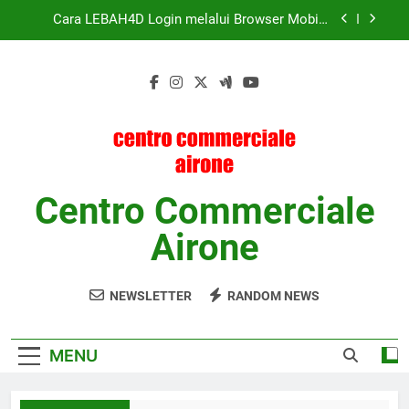
Skip
Cara Login KAYA787 Menggunakan Browser di
to
Perangkat Mobile
content
Cara Mengatasi Formulir KAYA787 Login yang
Tidak Dapat Diisi secara Sistematis
Cara EDWINSLOT Login melalui Smartphone
dengan Mudah, Aman, dan Lebih Terarah
Cara LEBAH4D Login melalui Browser Mobile
secara Praktis
Cara Login KAYA787 Menggunakan Browser di
Perangkat Mobile
Centro Commerciale
Cara Mengatasi Formulir KAYA787 Login yang
Airone
Tidak Dapat Diisi secara Sistematis
NEWSLETTER
RANDOM NEWS
MENU